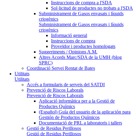
Instruccions de compra a l'SDA
Sol·licitud de productes no trobats a l'SDA
Subministrament de Gasos envasats i líquids
criogènics
Subministrament de Gasos envasats i líquids
criogènics
Informació general
Instruccions de compra
Proveïdor i productes homologats
Suggeriments / Opinions A.M.
Altres Acords Marc/SDA de la UMH (blog
SPRC)
Coordinació Servei Rentat de Bates
Utilitats
Utilitats
Accés a formularis de serveis del SATDI
Prevenció de Riscos Laborals
Prevenció de Riscos Laborals
Aplicació informàtica per a la Gestió de
Productes Químics
(Español) Guía del usuario de la aplicación para
Gestión de Productos Químicos
Documentació de PRL a laboratoris i tallers
Gestió de Residus Perillosos
Gestió de Residus Perillosos