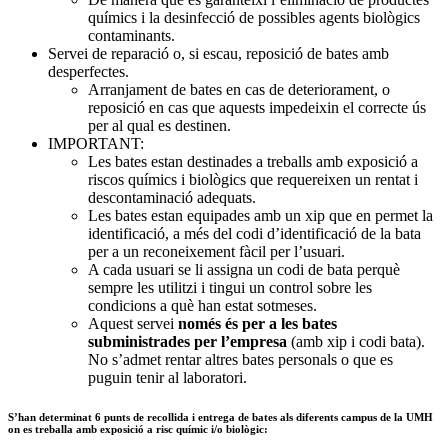
químics i la desinfecció de possibles agents biològics
contaminants.
Servei de reparació o, si escau, reposició de bates amb
desperfectes.
Arranjament de bates en cas de deteriorament, o
reposició en cas que aquests impedeixin el correcte ús
per al qual es destinen.
IMPORTANT:
Les bates estan destinades a treballs amb exposició a
riscos químics i biològics que requereixen un rentat i
descontaminació adequats.
Les bates estan equipades amb un xip que en permet la
identificació, a més del codi d’identificació de la bata
per a un reconeixement fàcil per l’usuari.
A cada usuari se li assigna un codi de bata perquè
sempre les utilitzi i tingui un control sobre les
condicions a què han estat sotmeses.
Aquest servei
només és per a les bates
subministrades per l’empresa
(amb xip i codi bata).
No s’admet rentar altres bates personals o que es
puguin tenir al laboratori.
S’han determinat
6 punts de recollida i entrega
de bates als diferents campus de la UMH
on es treballa amb exposició a risc químic i/o biològic: