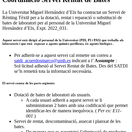
La Universitat Miguel Hernández d’Elx ha contractat un Servei de
Rènting Tèxtil per a la dotació, rentat i reparació o substitució de
bates de laboratori per al personal de la Universitat Miguel
Hernández d’Elx, Expt. 2022_031.
Aquest servei està dirigit al personal de la Universitat (PDI, PI i PAS) que treballa als
laboratoris i que està
exposat a agents químics perillosos, i/o agents biològics
.
Per adherir-se a aquest servei cal remetre un correu a
satdi_acuerdosmarco@umh.es
indicant a l’
Assumpte
:
Sol·licitud adhesió al Servei Rentat de Bates. Des del SATDI
se’ls remetrà tota la informació necessària.
El servei consta de les parts següents:
Dotació de bates de laboratori als usuaris.
A cada usuari adherit a aquest servei se li
subministraran 2 bates amb una codificació que permet
identificar-les de manera inequívoca. (
Per ex: E11-
001
)
Servei de rentat, descontaminació, assecat i planxat de les
bates.
De manera que es garanteixi l’eliminació de productes