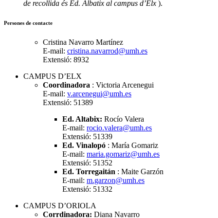
de recollida és Ed. Albatix al campus d’Elx
).
Persones de contacte
Cristina Navarro Martínez
E-mail:
cristina.navarrod@umh.es
Extensió: 8932
CAMPUS D’ELX
Coordinadora
: Victoria Arcenegui
E-mail:
v.arcenegui@umh.es
Extensió: 51389
Ed. Altabix:
Rocío Valera
E-mail:
rocio.valera@umh.es
Extensió: 51339
Ed. Vinalopó
: María Gomariz
E-mail:
maria.gomariz@umh.es
Extensió: 51352
Ed. Torregaitán
: Maite Garzón
E-mail:
m.garzon@umh.es
Extensió: 51332
CAMPUS D’ORIOLA
Corrdinadora:
Diana Navarro