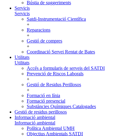
Bústia de suggeriments
Servicis
Servicis
Satdi-Instrumentació Científica
+
Reparacions
+
Gestió de compres
+
Coordinació Servei Rentat de Bates
Utilitats
Utilitats
Accés a formularis de serveis del SATDI
Prevenció de Riscos Laborals
+
Gestió de Residus Perillosos
+
Formació en línia
Formació presencial
Substàncies Químiques Catalogades
Gestió de residus perillosos
Informació ambiental
Informació ambiental
Política Ambiental UMH
Objectius Ambientals SATDI