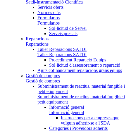
Satdi-Instrumentació Científica
Servicis oferts
Normes d'ús
Formularios
Formularios
Sol·licitud de Servei
Serveis prestats
Reparacions
Reparacions
Taller Reparacions SATDI
Taller Reparacions SATDI
Procediment Reparació Equips
Sol·licitud d'assessorament o reparació
Ajuts cofinançament reparacions grans equips
Gestió de compres
Gestió de compres
Subministrament de reactius, material fungible i
petit equipament
Subministrament de reactius, material fungible i
petit equipament
Informació general
Informació general
Instruccions per a empreses que
vulguin adherir-se a l'SDA
Categories i Proveïdors adherits