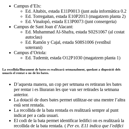
Campus d’Elx:
Ed. Altabix, estada E11P0013 (junt aula informàtica 0.2
Ed. Torregaitan, estada E10P2013 (magatzem planta 2)
Ed. Vinalopó, estada E13P0073 (junt consergeria)
Campus de Sant Joan d’Alacant:
Ed. Muhammad Al-Shafra, estada S02S1067 (al costat
autoclau)
Ed. Ramón y Cajal, estada S08S1006 (vestíbul
soterrani)
Campus d’Oriola:
Ed. Tudemir, estada O12P1030 (magatzem planta 1)
La recollida/lliurament de bates es realitzarà setmanalment, quedant a disposició dels
usuaris el rentat o no de les bates.
D’aquesta manera, un cop per setmana es retiraran les bates
per rentar i es lliuraran les que van ser retirades la setmana
anterior.
La dotació de dues bates permet utilitzar-ne una mentre l’altra
està sent rentada.
La recollida de la bata rentada es realitzarà sempre al punt
indicat per a cada usuari.
El codi de la bata permet identificar ledifici on es realitzarà la
recollida de la bata rentada. (
Per ex. E11 indica que l’edifici