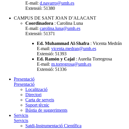
E-mail:
d.navarro@umh.es
Extensió: 51380
CAMPUS DE SANT JOAN D’ALACANT
Coordinadora
: Carolina Luna
E-mail:
carolina.luna@umh.es
Extensió: 51371
Ed. Muhammad Al-Shafra
: Vicenta Medrán
E-mail:
vicenta.medran@umh.es
Extensió: 51393
Ed. Ramón y Cajal
: Aurelia Torregrosa
E-mail:
m.torregrosa@umh.es
Extensió: 51336
Presentació
Presentació
Localització
Directori
Carta de serveis
Suport tècnic
Bústia de suggeriments
Servicis
Servicis
Satdi-Instrumentació Científica