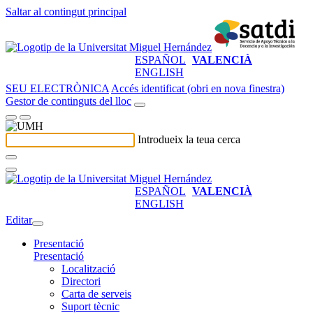
Saltar al contingut principal
ESPAÑOL
VALENCIÀ
ENGLISH
SEU ELECTRÒNICA
Accés identificat (obri en nova finestra)
Gestor de continguts del lloc
Introdueix la teua cerca
ESPAÑOL
VALENCIÀ
ENGLISH
Editar
Presentació
Presentació
Localització
Directori
Carta de serveis
Suport tècnic