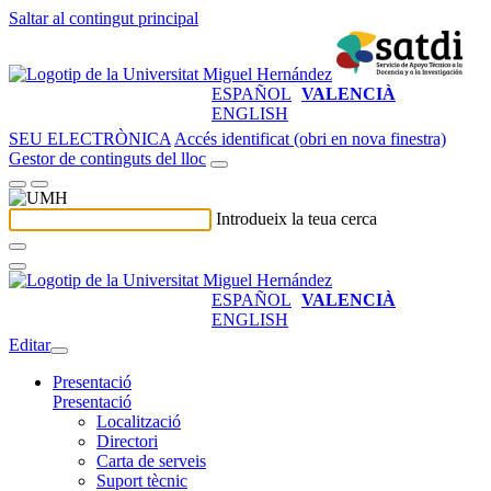
Saltar al contingut principal
ESPAÑOL
VALENCIÀ
ENGLISH
SEU ELECTRÒNICA
Accés identificat (obri en nova finestra)
Gestor de continguts del lloc
Introdueix la teua cerca
ESPAÑOL
VALENCIÀ
ENGLISH
Editar
Presentació
Presentació
Localització
Directori
Carta de serveis
Suport tècnic