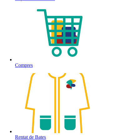
Compres
Rentat de Bates