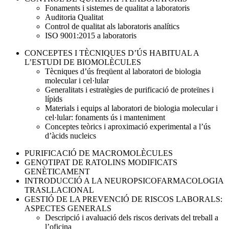
Fonaments i sistemes de qualitat a laboratoris
Auditoria Qualitat
Control de qualitat als laboratoris analítics
ISO 9001:2015 a laboratoris
CONCEPTES I TÈCNIQUES D’ÚS HABITUAL A
L’ESTUDI DE BIOMOLÈCULES
Tècniques d’ús freqüent al laboratori de biologia
molecular i cel·lular
Generalitats i estratègies de purificació de proteïnes i
lípids
Materials i equips al laboratori de biologia molecular i
cel·lular: fonaments ús i manteniment
Conceptes teòrics i aproximació experimental a l’ús
d’àcids nucleics
PURIFICACIÓ DE MACROMOLÈCULES
GENOTIPAT DE RATOLINS MODIFICATS
GENÈTICAMENT
INTRODUCCIÓ A LA NEUROPSICOFARMACOLOGIA
TRASLLACIONAL
GESTIÓ DE LA PREVENCIÓ DE RISCOS LABORALS:
ASPECTES GENERALS
Descripció i avaluació dels riscos derivats del treball a
l’oficina