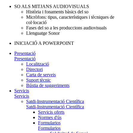
SO ALS MITJANS AUDIOVISUALS
Història i fonaments bàsics del so
Micròfons: tipus, característiques i tècniques de
col·locació
Fases del so a les produccions audiovisuals
Llenguatge Sonor
INICIACIÓ A POWERPOINT
Presentació
Presentació
Localització
Directori
Carta de serveis
Suport tècnic
Bústia de suggeriments
Servicis
Servicis
Satdi-Instrumentació Científica
Satdi-Instrumentació Científica
Servicis oferts
Normes d'ús
Formularios
Formularios