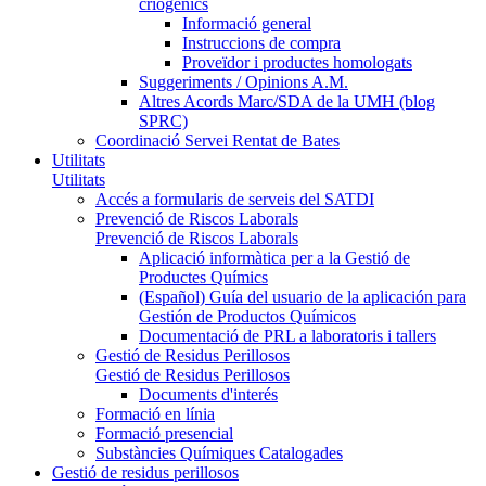
criogènics
Informació general
Instruccions de compra
Proveïdor i productes homologats
Suggeriments / Opinions A.M.
Altres Acords Marc/SDA de la UMH (blog
SPRC)
Coordinació Servei Rentat de Bates
Utilitats
Utilitats
Accés a formularis de serveis del SATDI
Prevenció de Riscos Laborals
Prevenció de Riscos Laborals
Aplicació informàtica per a la Gestió de
Productes Químics
(Español) Guía del usuario de la aplicación para
Gestión de Productos Químicos
Documentació de PRL a laboratoris i tallers
Gestió de Residus Perillosos
Gestió de Residus Perillosos
Documents d'interés
Formació en línia
Formació presencial
Substàncies Químiques Catalogades
Gestió de residus perillosos