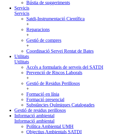
Bústia de suggeriments
Servicis
Servicis
Satdi-Instrumentació Científica
+
Reparacions
+
Gestió de compres
+
Coordinació Servei Rentat de Bates
Utilitats
Utilitats
Accés a formularis de serveis del SATDI
Prevenció de Riscos Laborals
+
Gestió de Residus Perillosos
+
Formació en línia
Formació presencial
Substàncies Químiques Catalogades
Gestió de residus perillosos
Informació ambiental
Informació ambiental
Política Ambiental UMH
Objectius Ambientals SATDI