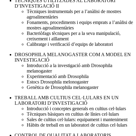
TÈCNIQUES UTILITZADES AL LABORATORI
D’INVESTIGACIÓ II
Tècniques instrumentals per a l’anàlisi de mostres
agroalimentàries
Fonaments, procediments i equips emprats a l’anàlisi de
mostres agroalimentàries
Bacteriòfags tècniques per a la seva manipulació,
creixement i aïllament
Calibratge i verificació d’equips de laboratori
DROSOPHILA MELANOGASTER COM A MODEL EN
INVESTIGACIÓ
Introducció a la investigació amb Drosophila
melanogaster
Experimentació amb Drosophila
Estocs Drosophila melonogaster
Genètica de Drosophila melanogaster
TREBALL AMB CULTIUS CEL·LULARS EN UN
LABORATORI D’INVESTIGACIÓ
Introducció i conceptes generals en cultius cel·lulars
Tècniques bàsiques en cultius de línies cel·lulars
Sales de cultius cel·lulars: equipament i manteniment
Hàbits de treball en un laboratori de cultius cel·lulars
CONTROL DE QUALITAT A LABORATORIS