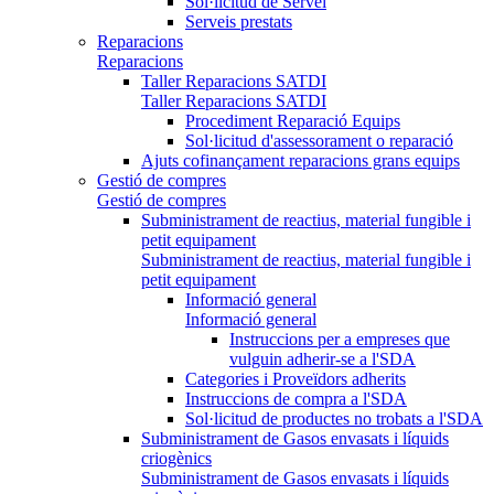
Sol·licitud de Servei
Serveis prestats
Reparacions
Reparacions
Taller Reparacions SATDI
Taller Reparacions SATDI
Procediment Reparació Equips
Sol·licitud d'assessorament o reparació
Ajuts cofinançament reparacions grans equips
Gestió de compres
Gestió de compres
Subministrament de reactius, material fungible i
petit equipament
Subministrament de reactius, material fungible i
petit equipament
Informació general
Informació general
Instruccions per a empreses que
vulguin adherir-se a l'SDA
Categories i Proveïdors adherits
Instruccions de compra a l'SDA
Sol·licitud de productes no trobats a l'SDA
Subministrament de Gasos envasats i líquids
criogènics
Subministrament de Gasos envasats i líquids