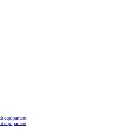
tit equipament
tit equipament