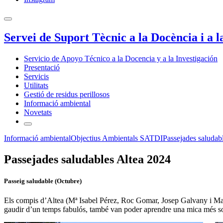
Servei de Suport Tècnic a la Docència i a l
Servicio de Apoyo Técnico a la Docencia y a la Investigación
Presentació
Servicis
Utilitats
Gestió de residus perillosos
Informació ambiental
Novetats
Informació ambiental
Objectius Ambientals SATDI
Passejades saludab
Passejades saludables Altea 2024
Passeig saludable (Octubre)
Els compis d’Altea (Mª Isabel Pérez, Roc Gomar, Josep Galvany i Mari
gaudir d’un temps fabulós, també van poder aprendre una mica més sobr