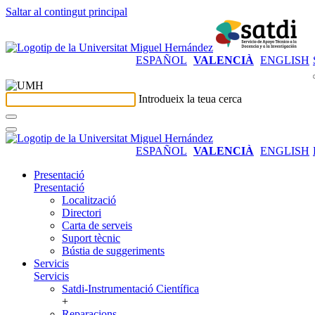
Saltar al contingut principal
ESPAÑOL
VALENCIÀ
ENGLISH
Introdueix la teua cerca
ESPAÑOL
VALENCIÀ
ENGLISH
Presentació
Presentació
Localització
Directori
Carta de serveis
Suport tècnic
Bústia de suggeriments
Servicis
Servicis
Satdi-Instrumentació Científica
+
Reparacions