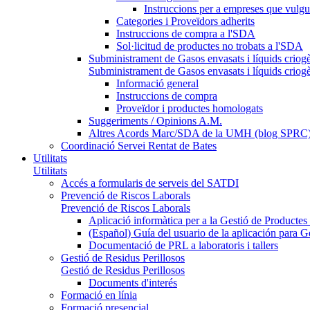
Instruccions per a empreses que vulgu
Categories i Proveïdors adherits
Instruccions de compra a l'SDA
Sol·licitud de productes no trobats a l'SDA
Subministrament de Gasos envasats i líquids criog
Subministrament de Gasos envasats i líquids criog
Informació general
Instruccions de compra
Proveïdor i productes homologats
Suggeriments / Opinions A.M.
Altres Acords Marc/SDA de la UMH (blog SPRC
Coordinació Servei Rentat de Bates
Utilitats
Utilitats
Accés a formularis de serveis del SATDI
Prevenció de Riscos Laborals
Prevenció de Riscos Laborals
Aplicació informàtica per a la Gestió de Producte
(Español) Guía del usuario de la aplicación para 
Documentació de PRL a laboratoris i tallers
Gestió de Residus Perillosos
Gestió de Residus Perillosos
Documents d'interés
Formació en línia
Formació presencial