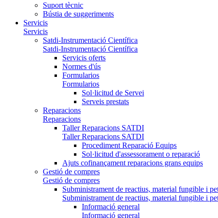
Suport tècnic
Bústia de suggeriments
Servicis
Servicis
Satdi-Instrumentació Científica
Satdi-Instrumentació Científica
Servicis oferts
Normes d'ús
Formularios
Formularios
Sol·licitud de Servei
Serveis prestats
Reparacions
Reparacions
Taller Reparacions SATDI
Taller Reparacions SATDI
Procediment Reparació Equips
Sol·licitud d'assessorament o reparació
Ajuts cofinançament reparacions grans equips
Gestió de compres
Gestió de compres
Subministrament de reactius, material fungible i pe
Subministrament de reactius, material fungible i pe
Informació general
Informació general