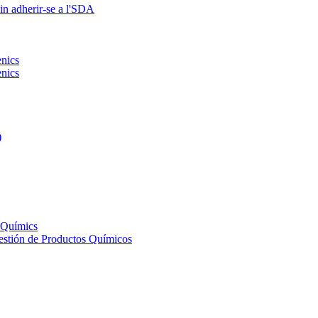
in adherir-se a l'SDA
ènics
ènics
)
s Químics
Gestión de Productos Químicos