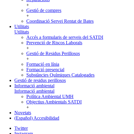
+
Gestió de compres
+
Coordinació Servei Rentat de Bates
Utilitats
Utilitats
Accés a formularis de serveis del SATDI
Prevenció de Riscos Laborals
+
Gestió de Residus Perillosos
+
Formació en línia
Formació presencial
Substàncies Químiques Catalogades
Gestió de residus perillosos
Informació ambiental
Informació ambiental
Política Ambiental UMH
Objectius Ambientals SATDI
+
Novetats
(Español) Accesibilidad
Twitter
Instagram