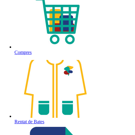
Compres
Rentat de Bates