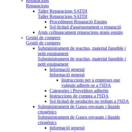
Reparacions
Reparacions
Taller Reparacions SATDI
Taller Reparacions SATDI
Procediment Reparació Equips
Sol·licitud d'assessorament o reparació
Ajuts cofinançament reparacions grans equips
Gestió de compres
Gestió de compres
Subministrament de reactius, material fungible i
petit equipament
Subministrament de reactius, material fungible i
petit equipament
Informació general
Informació general
Instruccions per a empreses que
vulguin adherir-se a l'SDA
Categories i Proveïdors adherits
Instruccions de compra a l'SDA
Sol·licitud de productes no trobats a l'SDA
Subministrament de Gasos envasats i líquids
criogènics
Subministrament de Gasos envasats i líquids
criogènics
Informació general