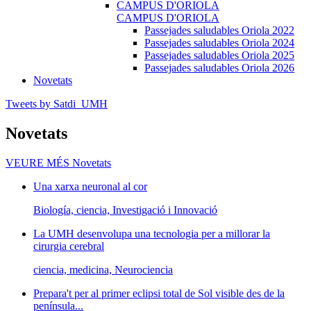
CAMPUS D'ORIOLA
CAMPUS D'ORIOLA
Passejades saludables Oriola 2022
Passejades saludables Oriola 2024
Passejades saludables Oriola 2025
Passejades saludables Oriola 2026
Novetats
Tweets by Satdi_UMH
Novetats
VEURE MÉS
Novetats
Una xarxa neuronal al cor
Biología, ciencia, Investigació i Innovació
La UMH desenvolupa una tecnologia per a millorar la
cirurgia cerebral
ciencia, medicina, Neurociencia
Prepara't per al primer eclipsi total de Sol visible des de la
península...