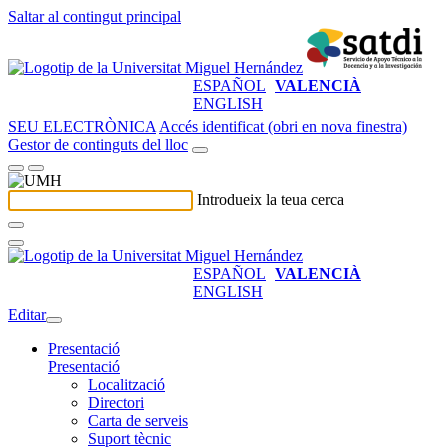
Saltar al contingut principal
ESPAÑOL
VALENCIÀ
ENGLISH
SEU ELECTRÒNICA
Accés identificat (obri en nova finestra)
Gestor de continguts del lloc
Introdueix la teua cerca
ESPAÑOL
VALENCIÀ
ENGLISH
Editar
Presentació
Presentació
Localització
Directori
Carta de serveis
Suport tècnic