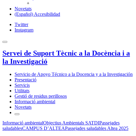
+
Novetats
(Español) Accesibilidad
Twitter
Instagram
Servei de Suport Tècnic a la Docència i a
la Investigació
Servicio de Apoyo Técnico a la Docencia y a la Investigación
Presentació
Servicis
Utilitats
Gestió de residus perillosos
Informació ambiental
Novetats
Informació ambiental
Objectius Ambientals SATDI
Passejades
saludables
CAMPUS D’ALTEA
Passejades saludables Altea 2025