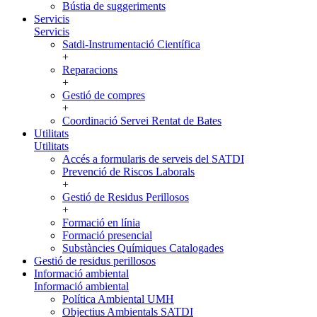
Bústia de suggeriments
Servicis
Servicis
Satdi-Instrumentació Científica
+
Reparacions
+
Gestió de compres
+
Coordinació Servei Rentat de Bates
Utilitats
Utilitats
Accés a formularis de serveis del SATDI
Prevenció de Riscos Laborals
+
Gestió de Residus Perillosos
+
Formació en línia
Formació presencial
Substàncies Químiques Catalogades
Gestió de residus perillosos
Informació ambiental
Informació ambiental
Política Ambiental UMH
Objectius Ambientals SATDI