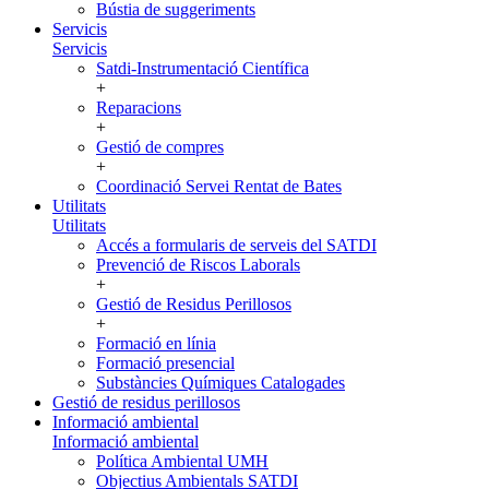
Bústia de suggeriments
Servicis
Servicis
Satdi-Instrumentació Científica
+
Reparacions
+
Gestió de compres
+
Coordinació Servei Rentat de Bates
Utilitats
Utilitats
Accés a formularis de serveis del SATDI
Prevenció de Riscos Laborals
+
Gestió de Residus Perillosos
+
Formació en línia
Formació presencial
Substàncies Químiques Catalogades
Gestió de residus perillosos
Informació ambiental
Informació ambiental
Política Ambiental UMH
Objectius Ambientals SATDI