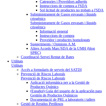
Categories i Proveïdors adherits
Instruccions de compra a l'SDA
Sol·licitud de productes no trobats a l'SDA
Subministrament de Gasos envasats i líquids
criogènics
Subministrament de Gasos envasats i líquids
criogènics
Informació general
Instruccions de compra
Proveïdor i productes homologats
Suggeriments / Opinions A.M.
Altres Acords Marc/SDA de la UMH (blog
SPRC)
Coordinació Servei Rentat de Bates
Utilitats
Utilitats
Accés a formularis de serveis del SATDI
Prevenció de Riscos Laborals
Prevenció de Riscos Laborals
Aplicació informàtica per a la Gestió de
Productes Químics
(Español) Guía del usuario de la aplicación para
Gestión de Productos Químicos
Documentació de PRL a laboratoris i tallers
Gestió de Residus Perillosos