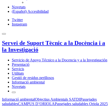
+
Novetats
(Español) Accesibilidad
Twitter
Instagram
Servei de Suport Tècnic a la Docència i a
la Investigació
Servicio de Apoyo Técnico a la Docencia y a la Investigación
Presentació
Servicis
Utilitats
Gestió de residus perillosos
Informació ambiental
Novetats
Informació ambiental
Objectius Ambientals SATDI
Passejades
saludables
CAMPUS D’ORIOLA
Passejades saludables Oriola 2025