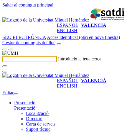
Saltar al contingut principal
ESPAÑOL
VALENCIÀ
ENGLISH
SEU ELECTRÒNICA
Accés identificat (obri en nova finestra)
Gestor de continguts del lloc
Introdueix la teua cerca
ESPAÑOL
VALENCIÀ
ENGLISH
Editar
Presentació
Presentació
Localització
Directori
Carta de serveis
Suport tècnic