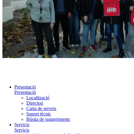
Presentació
Presentació
Localització
Directori
Carta de serveis
Suport tècnic
Bústia de suggeriments
Servicis
Servicis