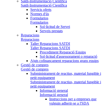
Satdi-Instrumentació Científica
Satdi-Instrumentació Científica
Servicis oferts
Normes d'ús
Formularios
Formularios
Sol·licitud de Servei
Serveis prestats
Reparacions
Reparacions
Taller Reparacions SATDI
Taller Reparacions SATDI
Procediment Reparació Equips
Sol·licitud d'assessorament o reparació
Ajuts cofinançament reparacions grans equips
Gestió de compres
Gestió de compres
Subministrament de reactius, material fungible i
petit equipament
Subministrament de reactius, material fungible i
petit equipament
Informació general
Informació general
Instruccions per a empreses que
vulguin adherir-se a l'SDA