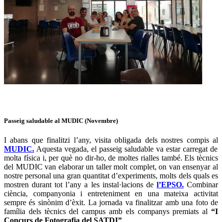
Passeig saludable al MUDIC (Novembre)
I abans que finalitzi l’any, visita obligada dels nostres compis al
MUDIC.
Aquesta vegada, el passeig saludable va estar carregat de
molta física i, per què no dir-ho, de moltes rialles també. Els tècnics
del MUDIC van elaborar un taller molt complet, on van ensenyar al
nostre personal una gran quantitat d’experiments, molts dels quals es
mostren durant tot l’any a les instal·lacions de
l’EPSO.
Combinar
ciència, companyonia i entreteniment en una mateixa activitat
sempre és sinònim d’èxit. La jornada va finalitzar amb una foto de
família dels tècnics del campus amb els companys premiats al
“I
Concurs de Fotografia del SATDI”