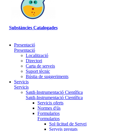
Substàncies Catalogades
Presentació
Presentació
Localització
Directori
Carta de serveis
Suport tècnic
Bústia de suggeriments
Servicis
Servicis
Satdi-Instrumentació Científica
Satdi-Instrumentació Científica
Servicis oferts
Normes d'ús
Formularios
Formularios
Sol·licitud de Servei
Serveis prestats