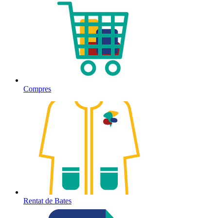
Compres
Rentat de Bates