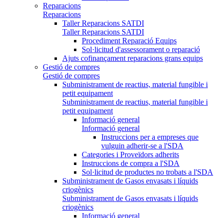
Reparacions
Reparacions
Taller Reparacions SATDI
Taller Reparacions SATDI
Procediment Reparació Equips
Sol·licitud d'assessorament o reparació
Ajuts cofinançament reparacions grans equips
Gestió de compres
Gestió de compres
Subministrament de reactius, material fungible i
petit equipament
Subministrament de reactius, material fungible i
petit equipament
Informació general
Informació general
Instruccions per a empreses que
vulguin adherir-se a l'SDA
Categories i Proveïdors adherits
Instruccions de compra a l'SDA
Sol·licitud de productes no trobats a l'SDA
Subministrament de Gasos envasats i líquids
criogènics
Subministrament de Gasos envasats i líquids
criogènics
Informació general