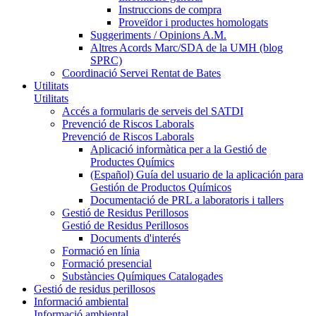
Instruccions de compra
Proveïdor i productes homologats
Suggeriments / Opinions A.M.
Altres Acords Marc/SDA de la UMH (blog
SPRC)
Coordinació Servei Rentat de Bates
Utilitats
Utilitats
Accés a formularis de serveis del SATDI
Prevenció de Riscos Laborals
Prevenció de Riscos Laborals
Aplicació informàtica per a la Gestió de
Productes Químics
(Español) Guía del usuario de la aplicación para
Gestión de Productos Químicos
Documentació de PRL a laboratoris i tallers
Gestió de Residus Perillosos
Gestió de Residus Perillosos
Documents d'interés
Formació en línia
Formació presencial
Substàncies Químiques Catalogades
Gestió de residus perillosos
Informació ambiental
Informació ambiental