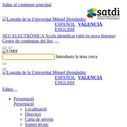
Saltar al contingut principal
ESPAÑOL
VALENCIÀ
ENGLISH
SEU ELECTRÒNICA
Accés identificat (obri en nova finestra)
Gestor de continguts del lloc
Introdueix la teua cerca
ESPAÑOL
VALENCIÀ
ENGLISH
Editar
Presentació
Presentació
Localització
Directori
Carta de serveis
Suport tècnic