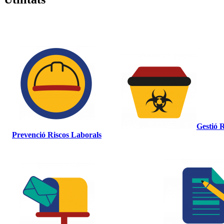
Gestió R
Prevenció Riscos Laborals