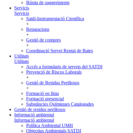
Bústia de suggeriments
Servicis
Servicis
Satdi-Instrumentació Científica
+
Reparacions
+
Gestió de compres
+
Coordinació Servei Rentat de Bates
Utilitats
Utilitats
Accés a formularis de serveis del SATDI
Prevenció de Riscos Laborals
+
Gestió de Residus Perillosos
+
Formació en línia
Formació presencial
Substàncies Químiques Catalogades
Gestió de residus perillosos
Informació ambiental
Informació ambiental
Política Ambiental UMH
Objectius Ambientals SATDI