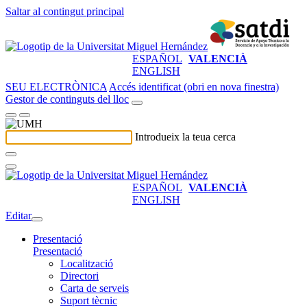
Saltar al contingut principal
ESPAÑOL
VALENCIÀ
ENGLISH
SEU ELECTRÒNICA
Accés identificat (obri en nova finestra)
Gestor de continguts del lloc
Introdueix la teua cerca
ESPAÑOL
VALENCIÀ
ENGLISH
Editar
Presentació
Presentació
Localització
Directori
Carta de serveis
Suport tècnic