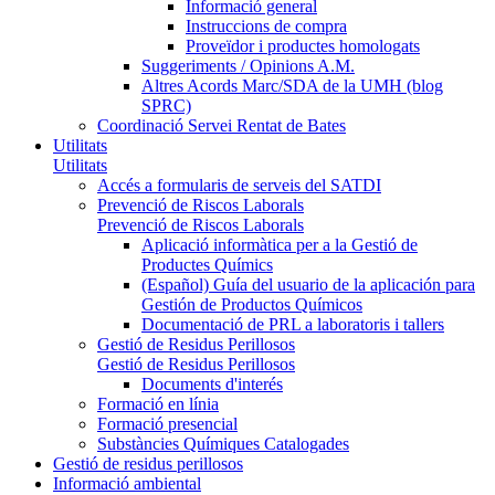
Informació general
Instruccions de compra
Proveïdor i productes homologats
Suggeriments / Opinions A.M.
Altres Acords Marc/SDA de la UMH (blog
SPRC)
Coordinació Servei Rentat de Bates
Utilitats
Utilitats
Accés a formularis de serveis del SATDI
Prevenció de Riscos Laborals
Prevenció de Riscos Laborals
Aplicació informàtica per a la Gestió de
Productes Químics
(Español) Guía del usuario de la aplicación para
Gestión de Productos Químicos
Documentació de PRL a laboratoris i tallers
Gestió de Residus Perillosos
Gestió de Residus Perillosos
Documents d'interés
Formació en línia
Formació presencial
Substàncies Químiques Catalogades
Gestió de residus perillosos
Informació ambiental