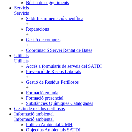
Bústia de suggeriments
Servicis
Servicis
Satdi-Instrumentació Científica
+
Reparacions
+
Gestió de compres
+
Coordinació Servei Rentat de Bates
Utilitats
Utilitats
Accés a formularis de serveis del SATDI
Prevenció de Riscos Laborals
+
Gestió de Residus Perillosos
+
Formació en línia
Formació presencial
Substàncies Químiques Catalogades
Gestió de residus perillosos
Informació ambiental
Informació ambiental
Política Ambiental UMH
Objectius Ambientals SATDI