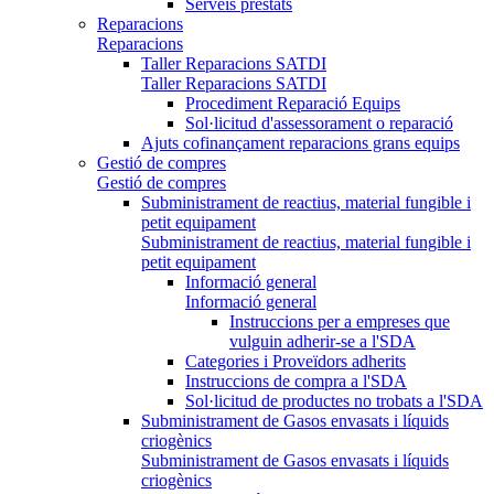
Serveis prestats
Reparacions
Reparacions
Taller Reparacions SATDI
Taller Reparacions SATDI
Procediment Reparació Equips
Sol·licitud d'assessorament o reparació
Ajuts cofinançament reparacions grans equips
Gestió de compres
Gestió de compres
Subministrament de reactius, material fungible i
petit equipament
Subministrament de reactius, material fungible i
petit equipament
Informació general
Informació general
Instruccions per a empreses que
vulguin adherir-se a l'SDA
Categories i Proveïdors adherits
Instruccions de compra a l'SDA
Sol·licitud de productes no trobats a l'SDA
Subministrament de Gasos envasats i líquids
criogènics
Subministrament de Gasos envasats i líquids
criogènics