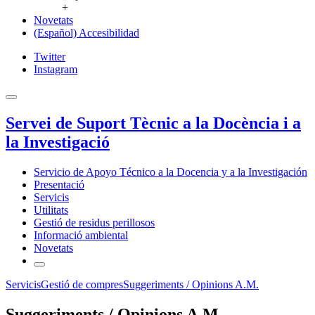
+
Novetats
(Español) Accesibilidad
Twitter
Instagram
Servei de Suport Tècnic a la Docència i a
la Investigació
Servicio de Apoyo Técnico a la Docencia y a la Investigación
Presentació
Servicis
Utilitats
Gestió de residus perillosos
Informació ambiental
Novetats
Servicis
Gestió de compres
Suggeriments / Opinions A.M.
Suggeriments / Opinions A.M.