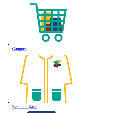
Compres
Rentat de Bates