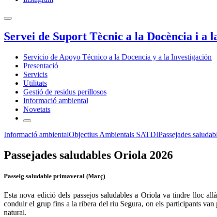
Servei de Suport Tècnic a la Docència i a l
Servicio de Apoyo Técnico a la Docencia y a la Investigación
Presentació
Servicis
Utilitats
Gestió de residus perillosos
Informació ambiental
Novetats
Informació ambiental
Objectius Ambientals SATDI
Passejades saludab
Passejades saludables Oriola 2026
Passeig saludable primaveral (Març)
Esta nova edició dels passejos saludables a Oriola va tindre lloc al
conduir el grup fins a la ribera del riu Segura, on els participants va
natural.