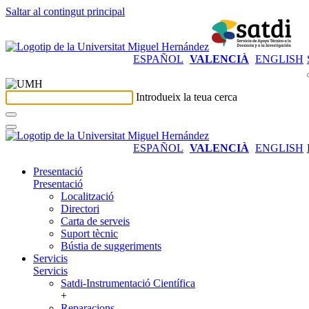
Saltar al contingut principal
ESPAÑOL
VALENCIÀ
ENGLISH
Introdueix la teua cerca
ESPAÑOL
VALENCIÀ
ENGLISH
Presentació
Presentació
Localització
Directori
Carta de serveis
Suport tècnic
Bústia de suggeriments
Servicis
Servicis
Satdi-Instrumentació Científica
+
Reparacions