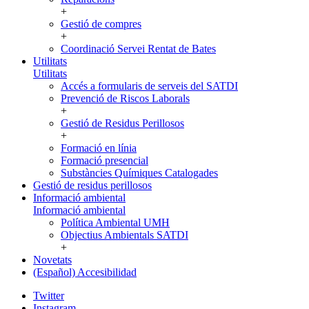
+
Gestió de compres
+
Coordinació Servei Rentat de Bates
Utilitats
Utilitats
Accés a formularis de serveis del SATDI
Prevenció de Riscos Laborals
+
Gestió de Residus Perillosos
+
Formació en línia
Formació presencial
Substàncies Químiques Catalogades
Gestió de residus perillosos
Informació ambiental
Informació ambiental
Política Ambiental UMH
Objectius Ambientals SATDI
+
Novetats
(Español) Accesibilidad
Twitter
Instagram