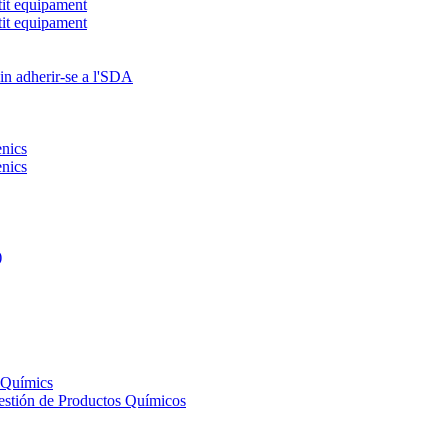
tit equipament
tit equipament
in adherir-se a l'SDA
ènics
ènics
)
s Químics
Gestión de Productos Químicos