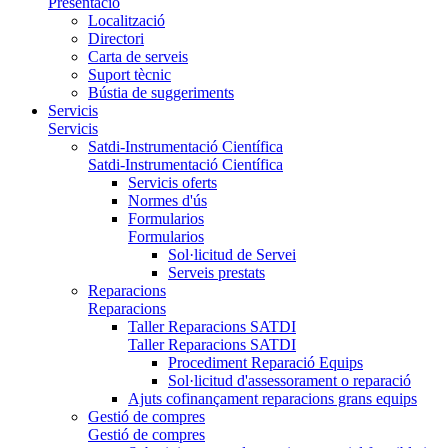
Presentació
Localització
Directori
Carta de serveis
Suport tècnic
Bústia de suggeriments
Servicis
Servicis
Satdi-Instrumentació Científica
Satdi-Instrumentació Científica
Servicis oferts
Normes d'ús
Formularios
Formularios
Sol·licitud de Servei
Serveis prestats
Reparacions
Reparacions
Taller Reparacions SATDI
Taller Reparacions SATDI
Procediment Reparació Equips
Sol·licitud d'assessorament o reparació
Ajuts cofinançament reparacions grans equips
Gestió de compres
Gestió de compres