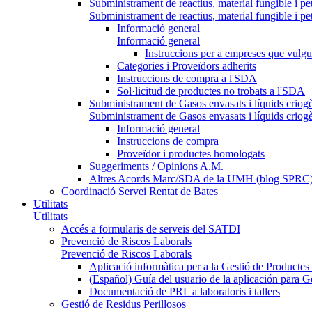
Subministrament de reactius, material fungible i pe
Subministrament de reactius, material fungible i pe
Informació general
Informació general
Instruccions per a empreses que vulgu
Categories i Proveïdors adherits
Instruccions de compra a l'SDA
Sol·licitud de productes no trobats a l'SDA
Subministrament de Gasos envasats i líquids criog
Subministrament de Gasos envasats i líquids criog
Informació general
Instruccions de compra
Proveïdor i productes homologats
Suggeriments / Opinions A.M.
Altres Acords Marc/SDA de la UMH (blog SPRC
Coordinació Servei Rentat de Bates
Utilitats
Utilitats
Accés a formularis de serveis del SATDI
Prevenció de Riscos Laborals
Prevenció de Riscos Laborals
Aplicació informàtica per a la Gestió de Producte
(Español) Guía del usuario de la aplicación para 
Documentació de PRL a laboratoris i tallers
Gestió de Residus Perillosos