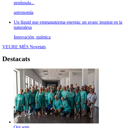
península...
astronomía
Un líquid que emmagatzema energia: un avanç inspirat en la
naturalesa
Innovación, química
VEURE MÉS
Novetats
Destacats
Qui som