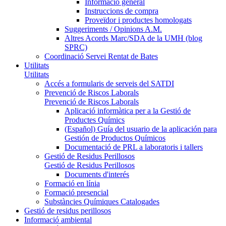
Informació general
Instruccions de compra
Proveïdor i productes homologats
Suggeriments / Opinions A.M.
Altres Acords Marc/SDA de la UMH (blog
SPRC)
Coordinació Servei Rentat de Bates
Utilitats
Utilitats
Accés a formularis de serveis del SATDI
Prevenció de Riscos Laborals
Prevenció de Riscos Laborals
Aplicació informàtica per a la Gestió de
Productes Químics
(Español) Guía del usuario de la aplicación para
Gestión de Productos Químicos
Documentació de PRL a laboratoris i tallers
Gestió de Residus Perillosos
Gestió de Residus Perillosos
Documents d'interés
Formació en línia
Formació presencial
Substàncies Químiques Catalogades
Gestió de residus perillosos
Informació ambiental