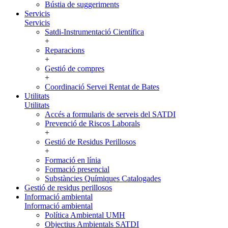
Bústia de suggeriments
Servicis
Servicis
Satdi-Instrumentació Científica
+
Reparacions
+
Gestió de compres
+
Coordinació Servei Rentat de Bates
Utilitats
Utilitats
Accés a formularis de serveis del SATDI
Prevenció de Riscos Laborals
+
Gestió de Residus Perillosos
+
Formació en línia
Formació presencial
Substàncies Químiques Catalogades
Gestió de residus perillosos
Informació ambiental
Informació ambiental
Política Ambiental UMH
Objectius Ambientals SATDI