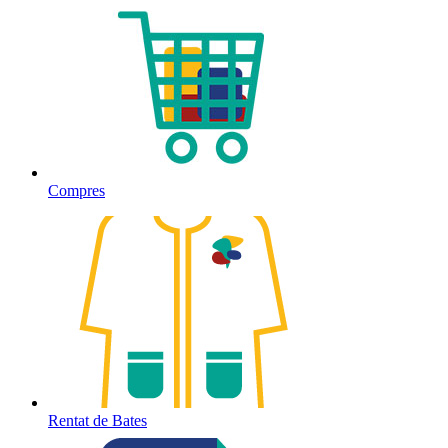
Compres
Rentat de Bates