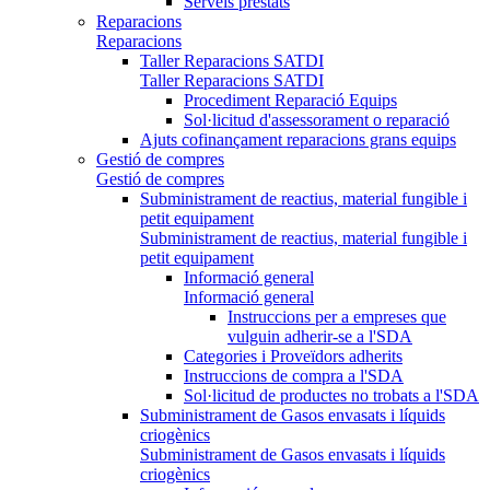
Serveis prestats
Reparacions
Reparacions
Taller Reparacions SATDI
Taller Reparacions SATDI
Procediment Reparació Equips
Sol·licitud d'assessorament o reparació
Ajuts cofinançament reparacions grans equips
Gestió de compres
Gestió de compres
Subministrament de reactius, material fungible i
petit equipament
Subministrament de reactius, material fungible i
petit equipament
Informació general
Informació general
Instruccions per a empreses que
vulguin adherir-se a l'SDA
Categories i Proveïdors adherits
Instruccions de compra a l'SDA
Sol·licitud de productes no trobats a l'SDA
Subministrament de Gasos envasats i líquids
criogènics
Subministrament de Gasos envasats i líquids
criogènics