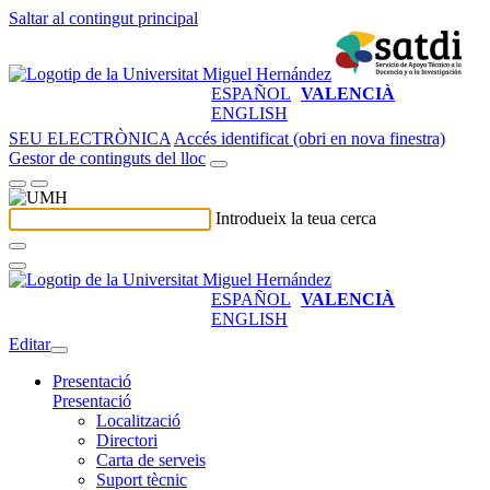
Saltar al contingut principal
ESPAÑOL
VALENCIÀ
ENGLISH
SEU ELECTRÒNICA
Accés identificat (obri en nova finestra)
Gestor de continguts del lloc
Introdueix la teua cerca
ESPAÑOL
VALENCIÀ
ENGLISH
Editar
Presentació
Presentació
Localització
Directori
Carta de serveis
Suport tècnic