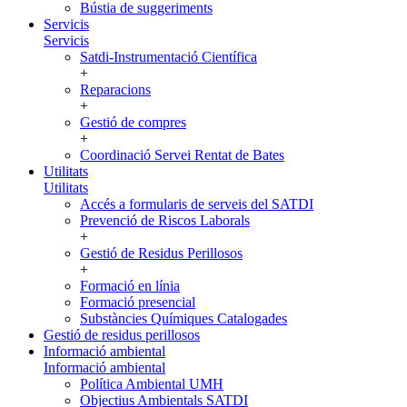
Bústia de suggeriments
Servicis
Servicis
Satdi-Instrumentació Científica
+
Reparacions
+
Gestió de compres
+
Coordinació Servei Rentat de Bates
Utilitats
Utilitats
Accés a formularis de serveis del SATDI
Prevenció de Riscos Laborals
+
Gestió de Residus Perillosos
+
Formació en línia
Formació presencial
Substàncies Químiques Catalogades
Gestió de residus perillosos
Informació ambiental
Informació ambiental
Política Ambiental UMH
Objectius Ambientals SATDI