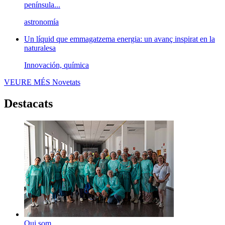
península...
astronomía
Un líquid que emmagatzema energia: un avanç inspirat en la
naturalesa
Innovación, química
VEURE MÉS
Novetats
Destacats
Qui som