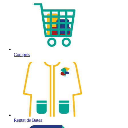
Compres
Rentat de Bates