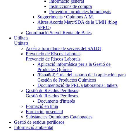
Informació general
Instruccions de compra
Proveïdor i productes homologats
Suggeriments / Opinions A.M.
Altres Acords Marc/SDA de la UMH (blog
SPRC)
Coordinació Servei Rentat de Bates
Utilitats
Utilitats
Accés a formularis de serveis del SATDI
Prevenció de Riscos Laborals
Prevenció de Riscos Laborals
Aplicació informàtica per a la Gestió de
Productes Químics
(Español) Guía del usuario de la aplicación para
Gestión de Productos Químicos
Documentació de PRL a laboratoris i tallers
Gestió de Residus Perillosos
Gestió de Residus Perillosos
Documents d'interés
Formació en línia
Formació presencial
Substàncies Químiques Catalogades
Gestió de residus perillosos
Informació ambiental