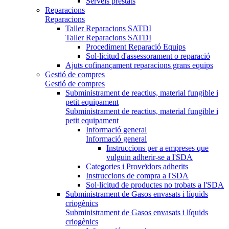
Serveis prestats
Reparacions
Reparacions
Taller Reparacions SATDI
Taller Reparacions SATDI
Procediment Reparació Equips
Sol·licitud d'assessorament o reparació
Ajuts cofinançament reparacions grans equips
Gestió de compres
Gestió de compres
Subministrament de reactius, material fungible i
petit equipament
Subministrament de reactius, material fungible i
petit equipament
Informació general
Informació general
Instruccions per a empreses que
vulguin adherir-se a l'SDA
Categories i Proveïdors adherits
Instruccions de compra a l'SDA
Sol·licitud de productes no trobats a l'SDA
Subministrament de Gasos envasats i líquids
criogènics
Subministrament de Gasos envasats i líquids
criogènics