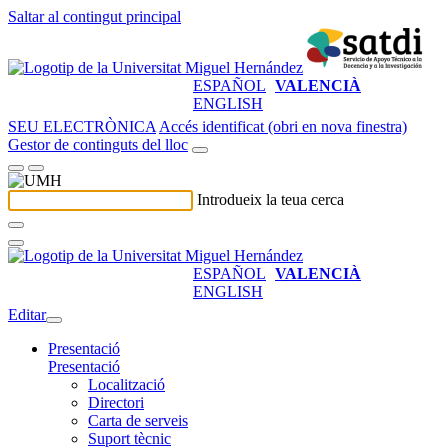
Saltar al contingut principal
ESPAÑOL
VALENCIÀ
ENGLISH
SEU ELECTRÒNICA
Accés identificat (obri en nova finestra)
Gestor de continguts del lloc
Introdueix la teua cerca
ESPAÑOL
VALENCIÀ
ENGLISH
Editar
Presentació
Presentació
Localització
Directori
Carta de serveis
Suport tècnic