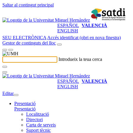
Saltar al contingut principal
ESPAÑOL
VALENCIÀ
ENGLISH
SEU ELECTRÒNICA
Accés identificat (obri en nova finestra)
Gestor de continguts del lloc
Introdueix la teua cerca
ESPAÑOL
VALENCIÀ
ENGLISH
Editar
Presentació
Presentació
Localització
Directori
Carta de serveis
Suport tècnic