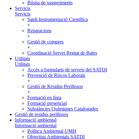
Bústia de suggeriments
Servicis
Servicis
Satdi-Instrumentació Científica
+
Reparacions
+
Gestió de compres
+
Coordinació Servei Rentat de Bates
Utilitats
Utilitats
Accés a formularis de serveis del SATDI
Prevenció de Riscos Laborals
+
Gestió de Residus Perillosos
+
Formació en línia
Formació presencial
Substàncies Químiques Catalogades
Gestió de residus perillosos
Informació ambiental
Informació ambiental
Política Ambiental UMH
Objectius Ambientals SATDI