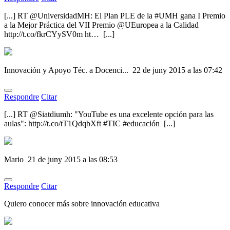
[...] RT @UniversidadMH: El Plan PLE de la #UMH gana I Premio
a la Mejor Práctica del VII Premio @UEuropea a la Calidad
http://t.co/fkrCYySV0m ht… [...]
Innovación y Apoyo Téc. a Docenci...
22 de juny 2015 a las 07:42
Respondre
Citar
[...] RT @Siatdiumh: "YouTube es una excelente opción para las
aulas": http://t.co/tT1QdqbXft #TIC #educación [...]
Mario
21 de juny 2015 a las 08:53
Respondre
Citar
Quiero conocer más sobre innovación educativa