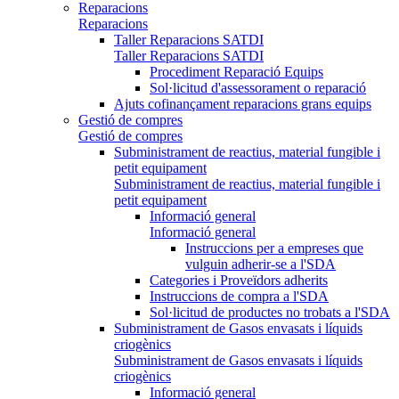
Reparacions
Reparacions
Taller Reparacions SATDI
Taller Reparacions SATDI
Procediment Reparació Equips
Sol·licitud d'assessorament o reparació
Ajuts cofinançament reparacions grans equips
Gestió de compres
Gestió de compres
Subministrament de reactius, material fungible i
petit equipament
Subministrament de reactius, material fungible i
petit equipament
Informació general
Informació general
Instruccions per a empreses que
vulguin adherir-se a l'SDA
Categories i Proveïdors adherits
Instruccions de compra a l'SDA
Sol·licitud de productes no trobats a l'SDA
Subministrament de Gasos envasats i líquids
criogènics
Subministrament de Gasos envasats i líquids
criogènics
Informació general