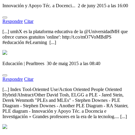
Innovación y Apoyo Téc. a Docenci...
2 de juny 2015 a las 16:00
Respondre
Citar
[...] umhX es la plataforma educativa de la @UniversidadMH que
ofrece cursos gratuitos 'online': http://t.co/mO7VoMBdPS
#educación #eLearning [...]
Educación | Pearltrees
30 de maig 2015 a las 08:40
Respondre
Citar
[...] Index Tool-Oriented Use/Action Oriented People Oriented
Hybrid/Abstract/Other David Tosh, ELGG a PLE - Jared Stein,
Derek Wenmoth "PLEs and MLEs" - Stephen Downes - PLE
Diagram - Stephen Downes - Another PLE Diagram - RA Stanier,
PLE diagram - Innovación y Apoyo Téc. a Docencia e
Investigación » Grandes profesores en la era de la tecnolog.... [...]