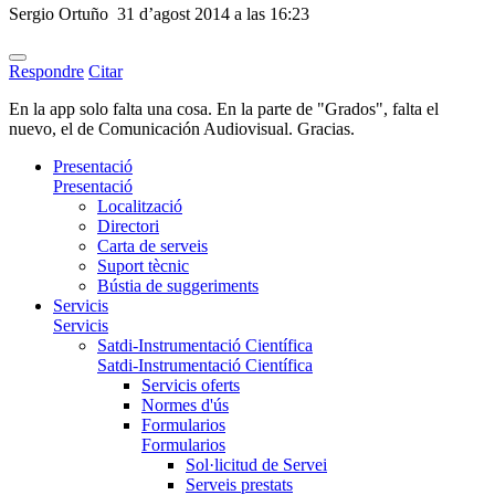
Sergio Ortuño
31 d’agost 2014 a las 16:23
Respondre
Citar
En la app solo falta una cosa. En la parte de "Grados", falta el
nuevo, el de Comunicación Audiovisual. Gracias.
Presentació
Presentació
Localització
Directori
Carta de serveis
Suport tècnic
Bústia de suggeriments
Servicis
Servicis
Satdi-Instrumentació Científica
Satdi-Instrumentació Científica
Servicis oferts
Normes d'ús
Formularios
Formularios
Sol·licitud de Servei
Serveis prestats