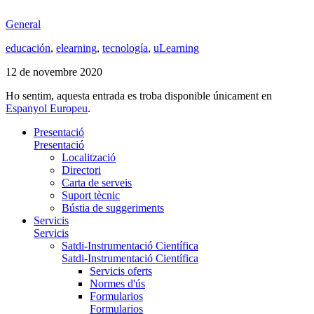
General
educación
,
elearning
,
tecnología
,
uLearning
12 de novembre 2020
Ho sentim, aquesta entrada es troba disponible únicament en
Espanyol Europeu
.
Presentació
Presentació
Localització
Directori
Carta de serveis
Suport tècnic
Bústia de suggeriments
Servicis
Servicis
Satdi-Instrumentació Científica
Satdi-Instrumentació Científica
Servicis oferts
Normes d'ús
Formularios
Formularios