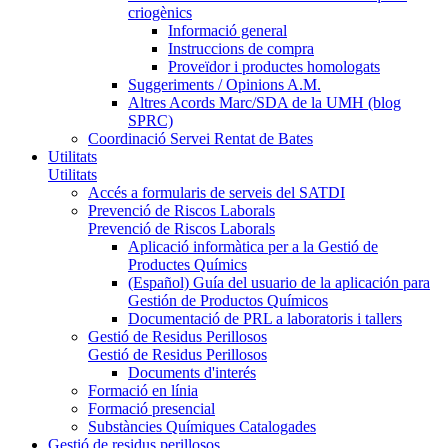
criogènics
Informació general
Instruccions de compra
Proveïdor i productes homologats
Suggeriments / Opinions A.M.
Altres Acords Marc/SDA de la UMH (blog
SPRC)
Coordinació Servei Rentat de Bates
Utilitats
Utilitats
Accés a formularis de serveis del SATDI
Prevenció de Riscos Laborals
Prevenció de Riscos Laborals
Aplicació informàtica per a la Gestió de
Productes Químics
(Español) Guía del usuario de la aplicación para
Gestión de Productos Químicos
Documentació de PRL a laboratoris i tallers
Gestió de Residus Perillosos
Gestió de Residus Perillosos
Documents d'interés
Formació en línia
Formació presencial
Substàncies Químiques Catalogades
Gestió de residus perillosos