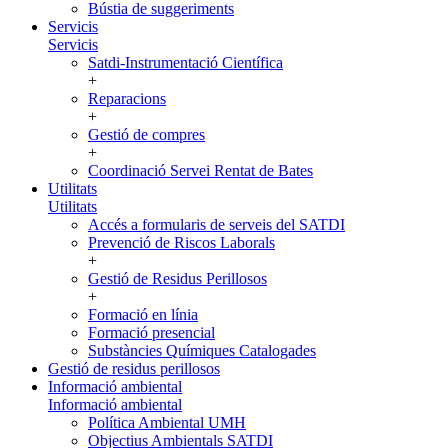
Bústia de suggeriments
Servicis
Servicis
Satdi-Instrumentació Científica
+
Reparacions
+
Gestió de compres
+
Coordinació Servei Rentat de Bates
Utilitats
Utilitats
Accés a formularis de serveis del SATDI
Prevenció de Riscos Laborals
+
Gestió de Residus Perillosos
+
Formació en línia
Formació presencial
Substàncies Químiques Catalogades
Gestió de residus perillosos
Informació ambiental
Informació ambiental
Política Ambiental UMH
Objectius Ambientals SATDI