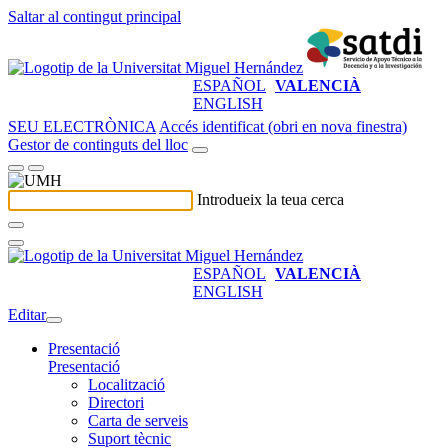
Saltar al contingut principal
ESPAÑOL
VALENCIÀ
ENGLISH
SEU ELECTRÒNICA
Accés identificat (obri en nova finestra)
Gestor de continguts del lloc
Introdueix la teua cerca
ESPAÑOL
VALENCIÀ
ENGLISH
Editar
Presentació
Presentació
Localització
Directori
Carta de serveis
Suport tècnic