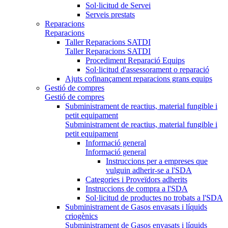
Sol·licitud de Servei
Serveis prestats
Reparacions
Reparacions
Taller Reparacions SATDI
Taller Reparacions SATDI
Procediment Reparació Equips
Sol·licitud d'assessorament o reparació
Ajuts cofinançament reparacions grans equips
Gestió de compres
Gestió de compres
Subministrament de reactius, material fungible i
petit equipament
Subministrament de reactius, material fungible i
petit equipament
Informació general
Informació general
Instruccions per a empreses que
vulguin adherir-se a l'SDA
Categories i Proveïdors adherits
Instruccions de compra a l'SDA
Sol·licitud de productes no trobats a l'SDA
Subministrament de Gasos envasats i líquids
criogènics
Subministrament de Gasos envasats i líquids