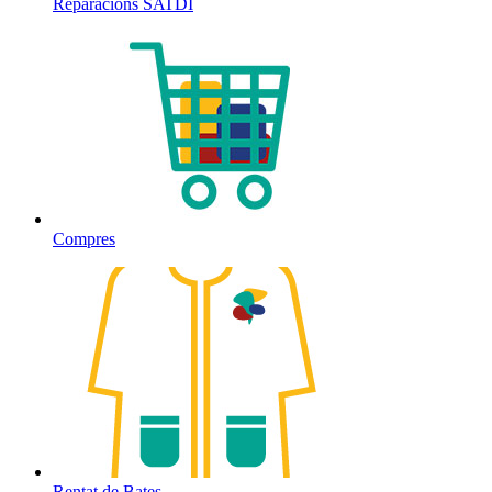
Reparacions SATDI
Compres
Rentat de Bates