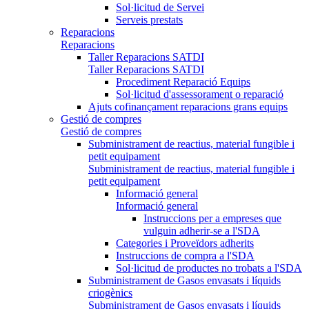
Sol·licitud de Servei
Serveis prestats
Reparacions
Reparacions
Taller Reparacions SATDI
Taller Reparacions SATDI
Procediment Reparació Equips
Sol·licitud d'assessorament o reparació
Ajuts cofinançament reparacions grans equips
Gestió de compres
Gestió de compres
Subministrament de reactius, material fungible i
petit equipament
Subministrament de reactius, material fungible i
petit equipament
Informació general
Informació general
Instruccions per a empreses que
vulguin adherir-se a l'SDA
Categories i Proveïdors adherits
Instruccions de compra a l'SDA
Sol·licitud de productes no trobats a l'SDA
Subministrament de Gasos envasats i líquids
criogènics
Subministrament de Gasos envasats i líquids