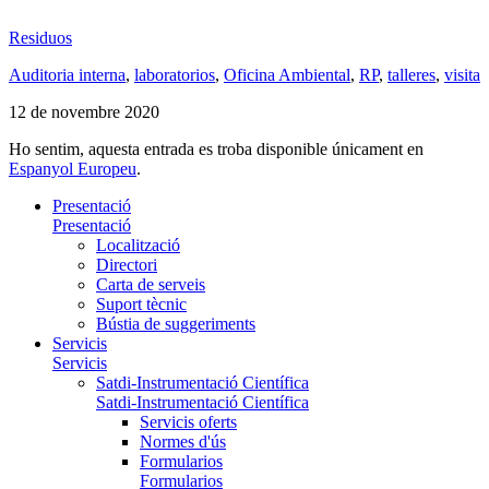
Residuos
Auditoria interna
,
laboratorios
,
Oficina Ambiental
,
RP
,
talleres
,
visita
12 de novembre 2020
Ho sentim, aquesta entrada es troba disponible únicament en
Espanyol Europeu
.
Presentació
Presentació
Localització
Directori
Carta de serveis
Suport tècnic
Bústia de suggeriments
Servicis
Servicis
Satdi-Instrumentació Científica
Satdi-Instrumentació Científica
Servicis oferts
Normes d'ús
Formularios
Formularios