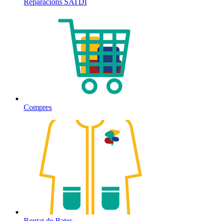
Reparacions SATDI
Compres
Rentat de Bates