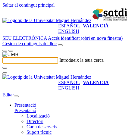
Saltar al contingut principal
ESPAÑOL
VALENCIÀ
ENGLISH
SEU ELECTRÒNICA
Accés identificat (obri en nova finestra)
Gestor de continguts del lloc
Introdueix la teua cerca
ESPAÑOL
VALENCIÀ
ENGLISH
Editar
Presentació
Presentació
Localització
Directori
Carta de serveis
Suport tècnic