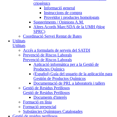
criogènics
Informació general
Instruccions de compra
Proveïdor i productes homologats
Suggeriments / Opinions A.M.
Altres Acords Marc/SDA de la UMH (blog
SPRC)
Coordinació Servei Rentat de Bates
Utilitats
Utilitats
Accés a formularis de serveis del SATDI
Prevenció de Riscos Laborals
Prevenció de Riscos Laborals
Aplicació informàtica per a la Gestió de
Productes Químics
(Español) Guía del usuario de la aplicación para
Gestión de Productos Químicos
Documentació de PRL a laboratoris i tallers
Gestió de Residus Perillosos
Gestió de Residus Perillosos
Documents d'interés
Formació en línia
Formació presencial
Substàncies Químiques Catalogades
Gestió de residus perillosos