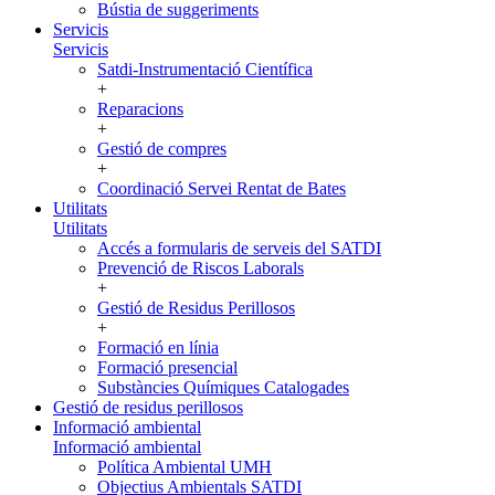
Bústia de suggeriments
Servicis
Servicis
Satdi-Instrumentació Científica
+
Reparacions
+
Gestió de compres
+
Coordinació Servei Rentat de Bates
Utilitats
Utilitats
Accés a formularis de serveis del SATDI
Prevenció de Riscos Laborals
+
Gestió de Residus Perillosos
+
Formació en línia
Formació presencial
Substàncies Químiques Catalogades
Gestió de residus perillosos
Informació ambiental
Informació ambiental
Política Ambiental UMH
Objectius Ambientals SATDI