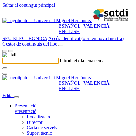
Saltar al contingut principal
ESPAÑOL
VALENCIÀ
ENGLISH
SEU ELECTRÒNICA
Accés identificat (obri en nova finestra)
Gestor de continguts del lloc
Introdueix la teua cerca
ESPAÑOL
VALENCIÀ
ENGLISH
Editar
Presentació
Presentació
Localització
Directori
Carta de serveis
Suport tècnic