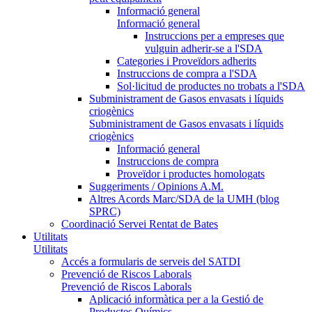
Informació general
Informació general
Instruccions per a empreses que
vulguin adherir-se a l'SDA
Categories i Proveïdors adherits
Instruccions de compra a l'SDA
Sol·licitud de productes no trobats a l'SDA
Subministrament de Gasos envasats i líquids
criogènics
Subministrament de Gasos envasats i líquids
criogènics
Informació general
Instruccions de compra
Proveïdor i productes homologats
Suggeriments / Opinions A.M.
Altres Acords Marc/SDA de la UMH (blog
SPRC)
Coordinació Servei Rentat de Bates
Utilitats
Utilitats
Accés a formularis de serveis del SATDI
Prevenció de Riscos Laborals
Prevenció de Riscos Laborals
Aplicació informàtica per a la Gestió de
Productes Químics