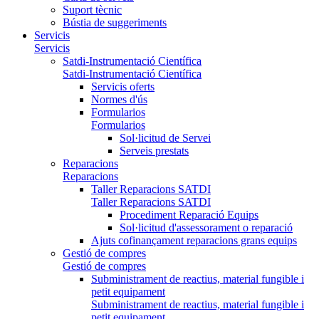
Suport tècnic
Bústia de suggeriments
Servicis
Servicis
Satdi-Instrumentació Científica
Satdi-Instrumentació Científica
Servicis oferts
Normes d'ús
Formularios
Formularios
Sol·licitud de Servei
Serveis prestats
Reparacions
Reparacions
Taller Reparacions SATDI
Taller Reparacions SATDI
Procediment Reparació Equips
Sol·licitud d'assessorament o reparació
Ajuts cofinançament reparacions grans equips
Gestió de compres
Gestió de compres
Subministrament de reactius, material fungible i
petit equipament
Subministrament de reactius, material fungible i
petit equipament