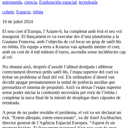
astronomía
,
ciencia
,
Exploración espacial
,
tecnología
cohete
,
Espacio
,
órbita
10 de juliol 2024
El nou coet d’Europa, l’Ariane-6, ha completat amb èxit el seu vol
inaugural. El llançament es va executar des d’una plataforma a la
Guaiana Francesa, amb l’objectiu de col·locar un grup de satèl·lits
en òrbita. Els equips a terra a Kourou van aplaudir mentre el coet,
amb un cost de 4 mil milions d’euros, ascendia sense incidències cap
al cel.
No obstant això, després d’assolir l’altitud desitjada i alliberar
correctament diversos petits satèl·lits, l’etapa superior del coet va
trobar un problema al final del vol. Els ordinadors d’abord van
decidir apagar prematurament la unitat de potència auxiliar que
pressuritza el sistema de propulsió. Això va deixar l’etapa superior
sense poder iniciar la combustió necessària per eixir de l’òrbita i
completar la tasca final de la missió de desplegar dues càpsules de
reentrada.
A pesar de no poder resoldre el problema, el vol va ser declarat un
èxit. “Estem alleujats; estem emocionats”, va dir Josef Aschbacher,
director general de l’Agència Espacial Europea. “Aquest és un
moment històric. El llançament inaugural d’un nou coet de gran