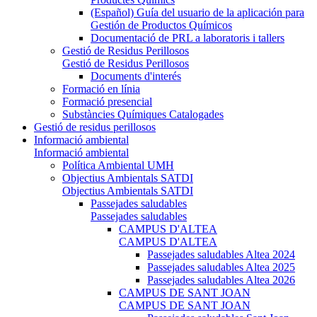
(Español) Guía del usuario de la aplicación para
Gestión de Productos Químicos
Documentació de PRL a laboratoris i tallers
Gestió de Residus Perillosos
Gestió de Residus Perillosos
Documents d'interés
Formació en línia
Formació presencial
Substàncies Químiques Catalogades
Gestió de residus perillosos
Informació ambiental
Informació ambiental
Política Ambiental UMH
Objectius Ambientals SATDI
Objectius Ambientals SATDI
Passejades saludables
Passejades saludables
CAMPUS D'ALTEA
CAMPUS D'ALTEA
Passejades saludables Altea 2024
Passejades saludables Altea 2025
Passejades saludables Altea 2026
CAMPUS DE SANT JOAN
CAMPUS DE SANT JOAN