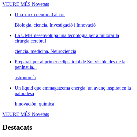
VEURE MÉS
Novetats
Una xarxa neuronal al cor
Biología, ciencia, Investigació i Innovació
La UMH desenvolupa una tecnologia per a millorar la
cirurgia cerebral
ciencia, medicina, Neurociencia
Prepara't per al primer eclipsi total de Sol visible des de la
península...
astronomía
Un líquid que emmagatzema energia: un avanç inspirat en la
naturalesa
Innovación, química
VEURE MÉS
Novetats
Destacats