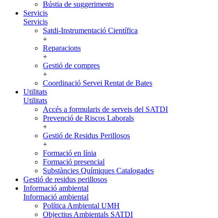
Bústia de suggeriments
Servicis
Servicis
Satdi-Instrumentació Científica
+
Reparacions
+
Gestió de compres
+
Coordinació Servei Rentat de Bates
Utilitats
Utilitats
Accés a formularis de serveis del SATDI
Prevenció de Riscos Laborals
+
Gestió de Residus Perillosos
+
Formació en línia
Formació presencial
Substàncies Químiques Catalogades
Gestió de residus perillosos
Informació ambiental
Informació ambiental
Política Ambiental UMH
Objectius Ambientals SATDI