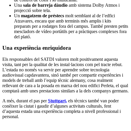
Una
sala de barreja dàudio
amb sistema Dolby Atmos i
projecció sobre tela.
Un
magatzem de préstecs
molt semblant al de l’edfici
Atzavares, encara que amb terminis més amplis i kits
preparats per a rodatges fora del campus. També presten petits
mescladors de vídeo portàtils per a pràctiques complexes fora
del plató.
Una experiència enriquidora
Els responsables del SATDI valoren molt positivament aquesta
visita, tant per la qualitat de les instal·lacions com pel tracte rebut.
L’estada no només va servir per aprendre sobre tecnologia
audiovisual capdavantera, sinó també per compartir experiències i
models de treball amb l’equip tècnic alemany, cosa realment
rellevant de cara a la posada en marxa del nou edifici Perleta, el qual
comptarà amb unes prestacions similars a la dels companys germans.
A més, durant el pas per
Stuttgart,
els tècnics també van poder
conèixer la ciutat i gaudir d’algunes activitats culturals, fent
d’aquesta estada una experiència completa a nivell professional i
personal.