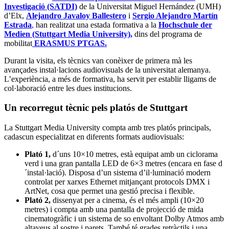
Investigació (SATDI)
de la Universitat Miguel Hernández (UMH)
d’Elx,
Alejandro Javaloy Ballestero
i
Sergio Alejandro Martín
Estrada
,
han realitzat una estada formativa a la
Hochschule der
Medien (Stuttgart Media University),
dins del programa de
mobilitat
ERASMUS PTGAS.
Durant la visita, els tècnics van conèixer de primera mà les
avançades instal·lacions audiovisuals de la universitat alemanya.
L’experiència, a més de formativa, ha servit per establir lligams de
col·laboració entre les dues institucions.
Un recorregut tècnic pels platós de Stuttgart
La Stuttgart Media University compta amb tres platós principals,
cadascun especialitzat en diferents formats audiovisuals:
Plató 1,
d´uns 10×10 metres, està equipat amb un ciclorama
verd i una gran pantalla LED de 6×3 metres (encara en fase d
´instal·lació). Disposa d’un sistema d’il·luminació modern
controlat per xarxes Ethernet mitjançant protocols DMX i
ArtNet, cosa que permet una gestió precisa i flexible.
Plató 2,
dissenyat per a cinema, és el més ampli (10×20
metres) i compta amb una pantalla de projecció de mida
cinematogràfic i un sistema de so envoltant Dolby Atmos amb
altaveus al sostre i parets. També té grades retràctils i una