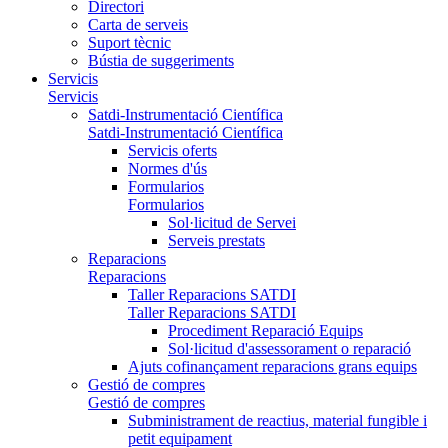
Directori
Carta de serveis
Suport tècnic
Bústia de suggeriments
Servicis
Servicis
Satdi-Instrumentació Científica
Satdi-Instrumentació Científica
Servicis oferts
Normes d'ús
Formularios
Formularios
Sol·licitud de Servei
Serveis prestats
Reparacions
Reparacions
Taller Reparacions SATDI
Taller Reparacions SATDI
Procediment Reparació Equips
Sol·licitud d'assessorament o reparació
Ajuts cofinançament reparacions grans equips
Gestió de compres
Gestió de compres
Subministrament de reactius, material fungible i
petit equipament