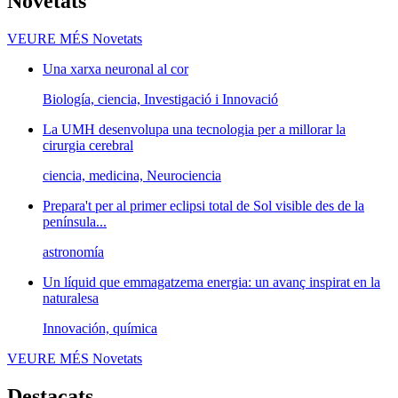
Novetats
VEURE MÉS
Novetats
Una xarxa neuronal al cor
Biología, ciencia, Investigació i Innovació
La UMH desenvolupa una tecnologia per a millorar la
cirurgia cerebral
ciencia, medicina, Neurociencia
Prepara't per al primer eclipsi total de Sol visible des de la
península...
astronomía
Un líquid que emmagatzema energia: un avanç inspirat en la
naturalesa
Innovación, química
VEURE MÉS
Novetats
Destacats