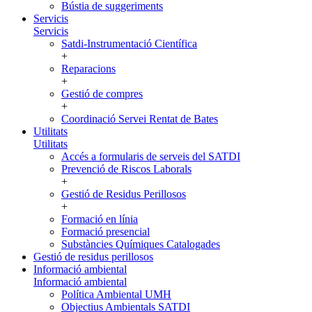
Bústia de suggeriments
Servicis
Servicis
Satdi-Instrumentació Científica
+
Reparacions
+
Gestió de compres
+
Coordinació Servei Rentat de Bates
Utilitats
Utilitats
Accés a formularis de serveis del SATDI
Prevenció de Riscos Laborals
+
Gestió de Residus Perillosos
+
Formació en línia
Formació presencial
Substàncies Químiques Catalogades
Gestió de residus perillosos
Informació ambiental
Informació ambiental
Política Ambiental UMH
Objectius Ambientals SATDI