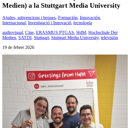
Medien) a la Stuttgart Media University
Ajudes, subvencions i beques
,
Formación
,
Innovación
,
Internacional
,
Investigació i Innovació
,
tecnología
audiovisual
,
Cine
,
ERASMUS PTGAS
,
HdM
,
Hochschule Der
Medien
,
SATDI
,
Stuttgart
,
Stuttgart Media University
,
televisión
19 de febrer 2026