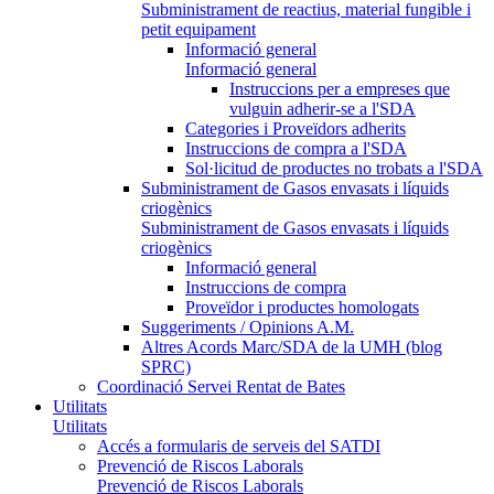
Subministrament de reactius, material fungible i
petit equipament
Informació general
Informació general
Instruccions per a empreses que
vulguin adherir-se a l'SDA
Categories i Proveïdors adherits
Instruccions de compra a l'SDA
Sol·licitud de productes no trobats a l'SDA
Subministrament de Gasos envasats i líquids
criogènics
Subministrament de Gasos envasats i líquids
criogènics
Informació general
Instruccions de compra
Proveïdor i productes homologats
Suggeriments / Opinions A.M.
Altres Acords Marc/SDA de la UMH (blog
SPRC)
Coordinació Servei Rentat de Bates
Utilitats
Utilitats
Accés a formularis de serveis del SATDI
Prevenció de Riscos Laborals
Prevenció de Riscos Laborals