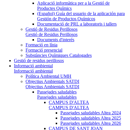
Aplicació informàtica per a la Gestió de
Productes Químics
(Español) Guía del usuario de la aplicación para
Gestión de Productos Químicos
Documentació de PRL a laboratoris i tallers
Gestió de Residus Perillosos
Gestió de Residus Perillosos
Documents d'interés
Formació en línia
Formació presencial
Substàncies Químiques Catalogades
Gestió de residus perillosos
Informació ambiental
Informació ambiental
Política Ambiental UMH
Objectius Ambientals SATDI
Objectius Ambientals SATDI
Passejades saludables
Passejades saludables
CAMPUS D'ALTEA
CAMPUS D'ALTEA
Passejades saludables Altea 2024
Passejades saludables Altea 2025
Passejades saludables Altea 2026
CAMPUS DE SANT JOAN