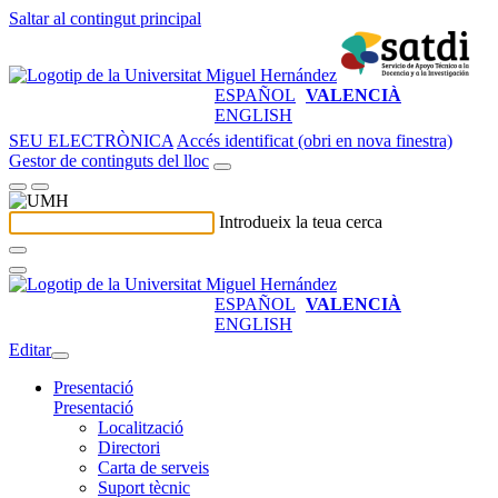
Saltar al contingut principal
ESPAÑOL
VALENCIÀ
ENGLISH
SEU ELECTRÒNICA
Accés identificat (obri en nova finestra)
Gestor de continguts del lloc
Introdueix la teua cerca
ESPAÑOL
VALENCIÀ
ENGLISH
Editar
Presentació
Presentació
Localització
Directori
Carta de serveis
Suport tècnic