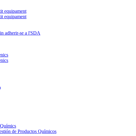
tit equipament
tit equipament
in adherir-se a l'SDA
ènics
ènics
)
s Químics
Gestión de Productos Químicos