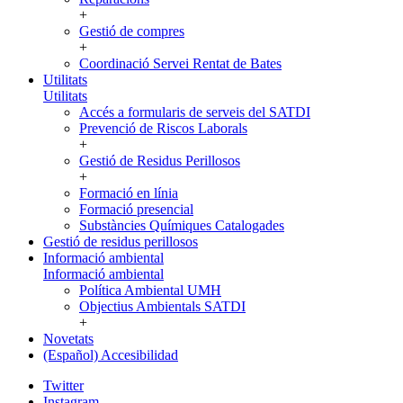
+
Gestió de compres
+
Coordinació Servei Rentat de Bates
Utilitats
Utilitats
Accés a formularis de serveis del SATDI
Prevenció de Riscos Laborals
+
Gestió de Residus Perillosos
+
Formació en línia
Formació presencial
Substàncies Químiques Catalogades
Gestió de residus perillosos
Informació ambiental
Informació ambiental
Política Ambiental UMH
Objectius Ambientals SATDI
+
Novetats
(Español) Accesibilidad
Twitter
Instagram