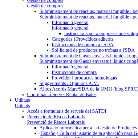
Gestió de compres
Gestió de compres
Subministrament de reactius, material fungible i pe
Subministrament de reactius, material fungible i pe
Informació general
Informació general
Instruccions per a empreses que vulgu
Categories i Proveïdors adherits
Instruccions de compra a l'SDA
Sol·licitud de productes no trobats a l'SDA
Subministrament de Gasos envasats i líquids criog
Subministrament de Gasos envasats i líquids criog
Informació general
Instruccions de compra
Proveïdor i productes homologats
Suggeriments / Opinions A.M.
Altres Acords Marc/SDA de la UMH (blog SPRC
Coordinació Servei Rentat de Bates
Utilitats
Utilitats
Accés a formularis de serveis del SATDI
Prevenció de Riscos Laborals
Prevenció de Riscos Laborals
Aplicació informàtica per a la Gestió de Producte
(Español) Guía del usuario de la aplicación para 