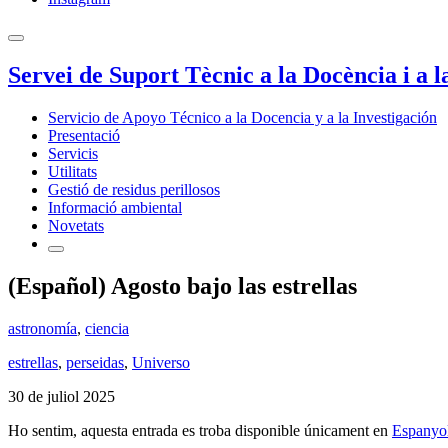
Servei de Suport Tècnic a la Docència i a l
Servicio de Apoyo Técnico a la Docencia y a la Investigación
Presentació
Servicis
Utilitats
Gestió de residus perillosos
Informació ambiental
Novetats
(Español) Agosto bajo las estrellas
astronomía
,
ciencia
estrellas
,
perseidas
,
Universo
30 de juliol 2025
Ho sentim, aquesta entrada es troba disponible únicament en
Espanyo