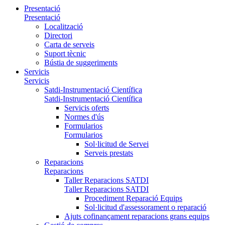
Presentació
Presentació
Localització
Directori
Carta de serveis
Suport tècnic
Bústia de suggeriments
Servicis
Servicis
Satdi-Instrumentació Científica
Satdi-Instrumentació Científica
Servicis oferts
Normes d'ús
Formularios
Formularios
Sol·licitud de Servei
Serveis prestats
Reparacions
Reparacions
Taller Reparacions SATDI
Taller Reparacions SATDI
Procediment Reparació Equips
Sol·licitud d'assessorament o reparació
Ajuts cofinançament reparacions grans equips