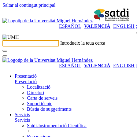
Saltar al contingut principal
ESPAÑOL
VALENCIÀ
ENGLISH
Introdueix la teua cerca
ESPAÑOL
VALENCIÀ
ENGLISH
Presentació
Presentació
Localització
Directori
Carta de serveis
Suport tècnic
Bústia de suggeriments
Servicis
Servicis
Satdi-Instrumentació Científica
+
Reparacions