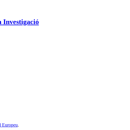
a Investigació
l Europeu
.