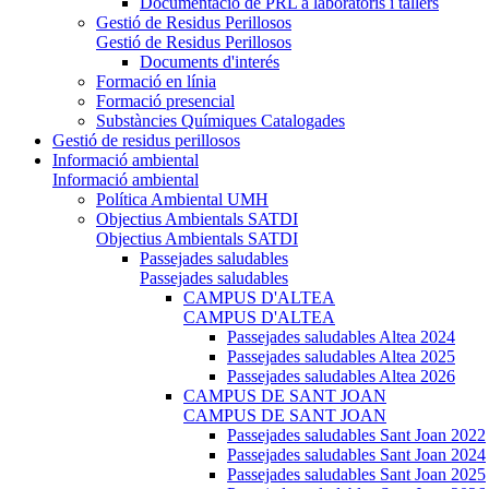
Documentació de PRL a laboratoris i tallers
Gestió de Residus Perillosos
Gestió de Residus Perillosos
Documents d'interés
Formació en línia
Formació presencial
Substàncies Químiques Catalogades
Gestió de residus perillosos
Informació ambiental
Informació ambiental
Política Ambiental UMH
Objectius Ambientals SATDI
Objectius Ambientals SATDI
Passejades saludables
Passejades saludables
CAMPUS D'ALTEA
CAMPUS D'ALTEA
Passejades saludables Altea 2024
Passejades saludables Altea 2025
Passejades saludables Altea 2026
CAMPUS DE SANT JOAN
CAMPUS DE SANT JOAN
Passejades saludables Sant Joan 2022
Passejades saludables Sant Joan 2024
Passejades saludables Sant Joan 2025