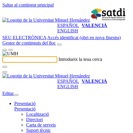
Saltar al contingut principal
ESPAÑOL
VALENCIÀ
ENGLISH
SEU ELECTRÒNICA
Accés identificat (obri en nova finestra)
Gestor de continguts del lloc
Introdueix la teua cerca
ESPAÑOL
VALENCIÀ
ENGLISH
Editar
Presentació
Presentació
Localització
Directori
Carta de serveis
Suport tècnic