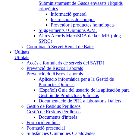
Subministrament de Gasos envasats i líquids
criogènics
Informació general
Instruccions de compra
Proveïdor i productes homologats
Suggeriments / Opinions A.M.
Altres Acords Marc/SDA de la UMH (blog
SPRC)
Coordinació Servei Rentat de Bates
Utilitats
Utilitats
Accés a formularis de serveis del SATDI
Prevenció de Riscos Laborals
Prevenció de Riscos Laborals
Aplicació informàtica per a la Gestió de
Productes Químics
(Español) Guía del usuario de la aplicación para
Gestión de Productos Químicos
Documentació de PRL a laboratoris i tallers
Gestió de Residus Perillosos
Gestió de Residus Perillosos
Documents d'interés
Formació en línia
Formació presencial
Substàncies Químiques Catalogades