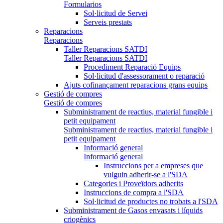
Formularios
Sol·licitud de Servei
Serveis prestats
Reparacions
Reparacions
Taller Reparacions SATDI
Taller Reparacions SATDI
Procediment Reparació Equips
Sol·licitud d'assessorament o reparació
Ajuts cofinançament reparacions grans equips
Gestió de compres
Gestió de compres
Subministrament de reactius, material fungible i
petit equipament
Subministrament de reactius, material fungible i
petit equipament
Informació general
Informació general
Instruccions per a empreses que
vulguin adherir-se a l'SDA
Categories i Proveïdors adherits
Instruccions de compra a l'SDA
Sol·licitud de productes no trobats a l'SDA
Subministrament de Gasos envasats i líquids
criogènics