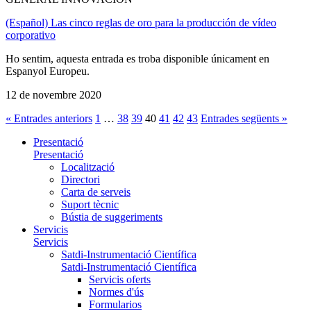
(Español) Las cinco reglas de oro para la producción de vídeo
corporativo
Ho sentim, aquesta entrada es troba disponible únicament en
Espanyol Europeu.
12 de novembre 2020
« Entrades anteriors
1
…
38
39
40
41
42
43
Entrades següents »
Presentació
Presentació
Localització
Directori
Carta de serveis
Suport tècnic
Bústia de suggeriments
Servicis
Servicis
Satdi-Instrumentació Científica
Satdi-Instrumentació Científica
Servicis oferts
Normes d'ús
Formularios