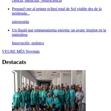
ciencia, medicina, Neurociencia
Prepara't per al primer eclipsi total de Sol visible des de la
península...
astronomía
Un líquid que emmagatzema energia: un avanç inspirat en la
naturalesa
Innovación, química
VEURE MÉS
Novetats
Destacats