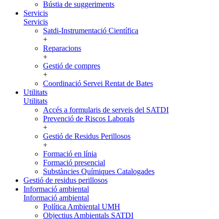
Bústia de suggeriments
Servicis
Servicis
Satdi-Instrumentació Científica
+
Reparacions
+
Gestió de compres
+
Coordinació Servei Rentat de Bates
Utilitats
Utilitats
Accés a formularis de serveis del SATDI
Prevenció de Riscos Laborals
+
Gestió de Residus Perillosos
+
Formació en línia
Formació presencial
Substàncies Químiques Catalogades
Gestió de residus perillosos
Informació ambiental
Informació ambiental
Política Ambiental UMH
Objectius Ambientals SATDI