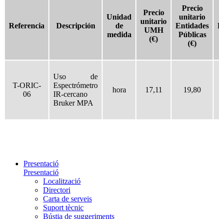
Precio
Precio
Unidad
unitario
unitario
Referencia
Descripción
de
Entidades
UMH
medida
Públicas
(€)
(€)
Uso de
T-ORIC-
Espectrómetro
hora
17,11
19,80
06
IR-cercano
Bruker MPA
Presentació
Presentació
Localització
Directori
Carta de serveis
Suport tècnic
Bústia de suggeriments