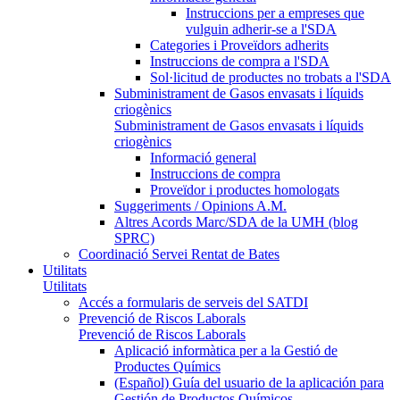
Instruccions per a empreses que
vulguin adherir-se a l'SDA
Categories i Proveïdors adherits
Instruccions de compra a l'SDA
Sol·licitud de productes no trobats a l'SDA
Subministrament de Gasos envasats i líquids
criogènics
Subministrament de Gasos envasats i líquids
criogènics
Informació general
Instruccions de compra
Proveïdor i productes homologats
Suggeriments / Opinions A.M.
Altres Acords Marc/SDA de la UMH (blog
SPRC)
Coordinació Servei Rentat de Bates
Utilitats
Utilitats
Accés a formularis de serveis del SATDI
Prevenció de Riscos Laborals
Prevenció de Riscos Laborals
Aplicació informàtica per a la Gestió de
Productes Químics
(Español) Guía del usuario de la aplicación para
Gestión de Productos Químicos