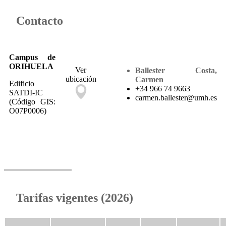
Contacto
Campus de
ORIHUELA
Ver
Ballester Costa,
ubicación
Carmen
Edificio
+34 966 74 9663
SATDI-IC
carmen.ballester@umh.es
(Código GIS:
O07P0006)
Tarifas vigentes (2026)