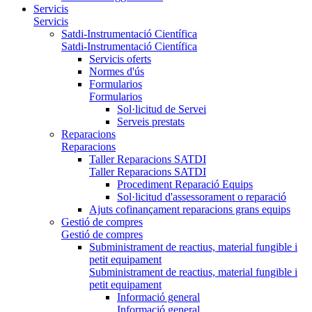
Servicis
Servicis
Satdi-Instrumentació Científica
Satdi-Instrumentació Científica
Servicis oferts
Normes d'ús
Formularios
Formularios
Sol·licitud de Servei
Serveis prestats
Reparacions
Reparacions
Taller Reparacions SATDI
Taller Reparacions SATDI
Procediment Reparació Equips
Sol·licitud d'assessorament o reparació
Ajuts cofinançament reparacions grans equips
Gestió de compres
Gestió de compres
Subministrament de reactius, material fungible i
petit equipament
Subministrament de reactius, material fungible i
petit equipament
Informació general
Informació general