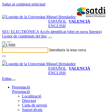
Saltar al contingut principal
ESPAÑOL
VALENCIÀ
ENGLISH
SEU ELECTRÒNICA
Accés identificat (obri en nova finestra)
Gestor de continguts del lloc
Introdueix la teua cerca
ESPAÑOL
VALENCIÀ
ENGLISH
Editar
Presentació
Presentació
Localització
Directori
Carta de serveis
Suport tècnic