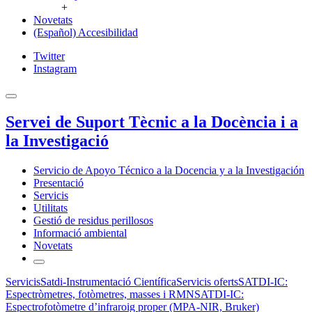
+
Novetats
(Español) Accesibilidad
Twitter
Instagram
Servei de Suport Tècnic a la Docència i a
la Investigació
Servicio de Apoyo Técnico a la Docencia y a la Investigación
Presentació
Servicis
Utilitats
Gestió de residus perillosos
Informació ambiental
Novetats
Servicis
Satdi-Instrumentació Científica
Servicis oferts
SATDI-IC:
Espectròmetres, fotòmetres, masses i RMN
SATDI-IC:
Espectrofotòmetre d’infraroig proper (MPA-NIR, Bruker)