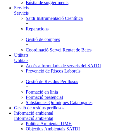
Bústia de suggeriments
Servicis
Servicis
Satdi-Instrumentació Científica
+
Reparacions
+
Gestió de compres
+
Coordinació Servei Rentat de Bates
Utilitats
Utilitats
Accés a formularis de serveis del SATDI
Prevenció de Riscos Laborals
+
Gestió de Residus Perillosos
+
Formació en línia
Formació presencial
Substàncies Químiques Catalogades
Gestió de residus perillosos
Informació ambiental
Informació ambiental
Política Ambiental UMH
Objectius Ambientals SATDI