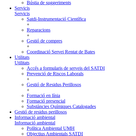
Bústia de suggeriments
Servicis
Servicis
Satdi-Instrumentació Científica
+
Reparacions
+
Gestió de compres
+
Coordinació Servei Rentat de Bates
Utilitats
Utilitats
Accés a formularis de serveis del SATDI
Prevenció de Riscos Laborals
+
Gestió de Residus Perillosos
+
Formació en línia
Formació presencial
Substàncies Químiques Catalogades
Gestió de residus perillosos
Informació ambiental
Informació ambiental
Política Ambiental UMH
Objectius Ambientals SATDI