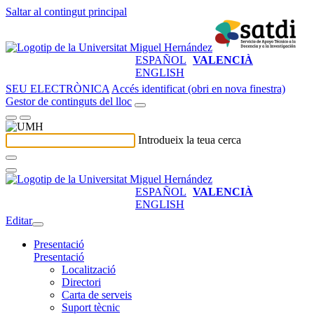
Saltar al contingut principal
ESPAÑOL
VALENCIÀ
ENGLISH
SEU ELECTRÒNICA
Accés identificat (obri en nova finestra)
Gestor de continguts del lloc
Introdueix la teua cerca
ESPAÑOL
VALENCIÀ
ENGLISH
Editar
Presentació
Presentació
Localització
Directori
Carta de serveis
Suport tècnic