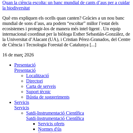
Quan la ciència escolta: un banc mundial de cants d’aus per a cuidar
la biodiversitat
Què ens expliquen els ocells quan canten? Gràcies a un nou banc
mundial de sons d’aus, ara podem “escoltar” millor l’estat dels
ecosistemes i protegir-los de manera més intel·ligent . Un equip
internacional coordinat per la biòloga Esther Sebastián-González, de
la Universitat d’Alacant (UA), i Cristian Pérez-Granados, del Centre
de Ciència i Tecnologia Forestal de Catalunya [...]
16 de març 2026
Presentació
Presentació
Localització
Directori
Carta de serveis
Suport tècnic
Bústia de suggeriments
Servicis
Servicis
Satdi-Instrumentació Científica
Satdi-Instrumentació Científica
Servicis oferts
Normes d'ús