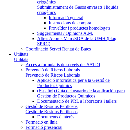
criogènics
Subministrament de Gasos envasats i líquids
criogènics
Informació general
Instruccions de compra
Proveïdor i productes homologats
Suggeriments / Opinions A.M.
Altres Acords Marc/SDA de la UMH (blog
SPRC)
Coordinació Servei Rentat de Bates
Utilitats
Utilitats
Accés a formularis de serveis del SATDI
Prevenció de Riscos Laborals
Prevenció de Riscos Laborals
Aplicació informàtica per a la Gestió de
Productes Químics
(Español) Guía del usuario de la aplicación para
Gestión de Productos Químicos
Documentació de PRL a laboratoris i tallers
Gestió de Residus Perillosos
Gestió de Residus Perillosos
Documents d'interés
Formació en línia
Formació presencial