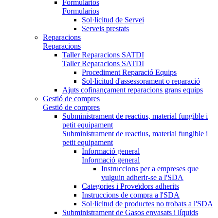
Formularios
Formularios
Sol·licitud de Servei
Serveis prestats
Reparacions
Reparacions
Taller Reparacions SATDI
Taller Reparacions SATDI
Procediment Reparació Equips
Sol·licitud d'assessorament o reparació
Ajuts cofinançament reparacions grans equips
Gestió de compres
Gestió de compres
Subministrament de reactius, material fungible i
petit equipament
Subministrament de reactius, material fungible i
petit equipament
Informació general
Informació general
Instruccions per a empreses que
vulguin adherir-se a l'SDA
Categories i Proveïdors adherits
Instruccions de compra a l'SDA
Sol·licitud de productes no trobats a l'SDA
Subministrament de Gasos envasats i líquids