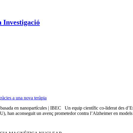
a Investigació
ràcies a una nova teràpia
ia basada en nanopartícules | IBEC Un equip científic co-liderat des d’
), han aconseguit un avenç prometedor contra l’Alzheimer en models ani