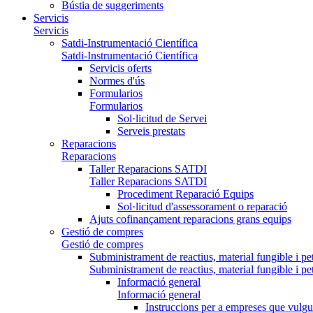
Bústia de suggeriments
Servicis
Servicis
Satdi-Instrumentació Científica
Satdi-Instrumentació Científica
Servicis oferts
Normes d'ús
Formularios
Formularios
Sol·licitud de Servei
Serveis prestats
Reparacions
Reparacions
Taller Reparacions SATDI
Taller Reparacions SATDI
Procediment Reparació Equips
Sol·licitud d'assessorament o reparació
Ajuts cofinançament reparacions grans equips
Gestió de compres
Gestió de compres
Subministrament de reactius, material fungible i pe
Subministrament de reactius, material fungible i pe
Informació general
Informació general
Instruccions per a empreses que vulgu