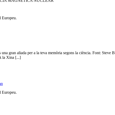
NCIA MAGNÉTICA NUCLEAR
l Europeu.
és una gran aliada per a la teva memòria segons la ciència. Font: Steve 
 la Xina [...]
an
l Europeu.