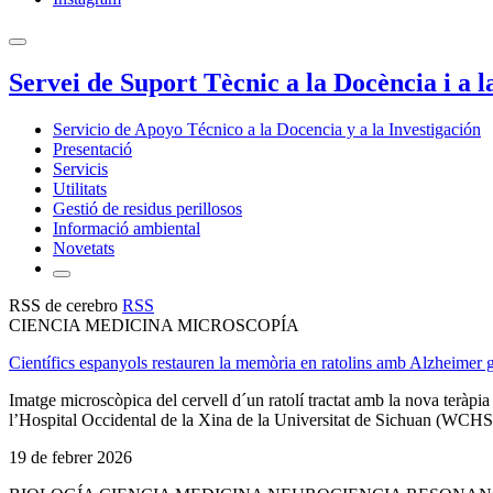
Servei de Suport Tècnic a la Docència i a l
Servicio de Apoyo Técnico a la Docencia y a la Investigación
Presentació
Servicis
Utilitats
Gestió de residus perillosos
Informació ambiental
Novetats
RSS de cerebro
RSS
CIENCIA MEDICINA MICROSCOPÍA
Científics espanyols restauren la memòria en ratolins amb Alzheimer g
Imatge microscòpica del cervell d´un ratolí tractat amb la nova teràp
l’Hospital Occidental de la Xina de la Universitat de Sichuan (WCHSU
19 de febrer 2026