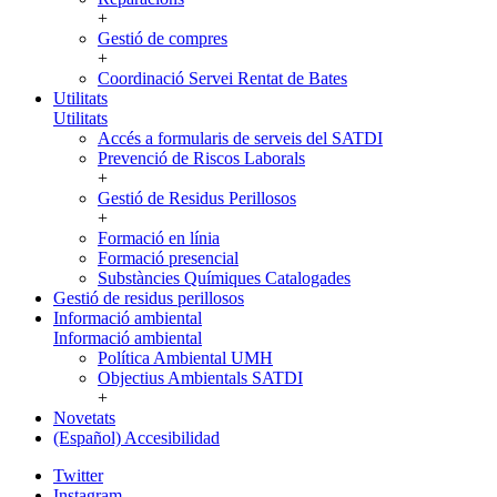
+
Gestió de compres
+
Coordinació Servei Rentat de Bates
Utilitats
Utilitats
Accés a formularis de serveis del SATDI
Prevenció de Riscos Laborals
+
Gestió de Residus Perillosos
+
Formació en línia
Formació presencial
Substàncies Químiques Catalogades
Gestió de residus perillosos
Informació ambiental
Informació ambiental
Política Ambiental UMH
Objectius Ambientals SATDI
+
Novetats
(Español) Accesibilidad
Twitter
Instagram