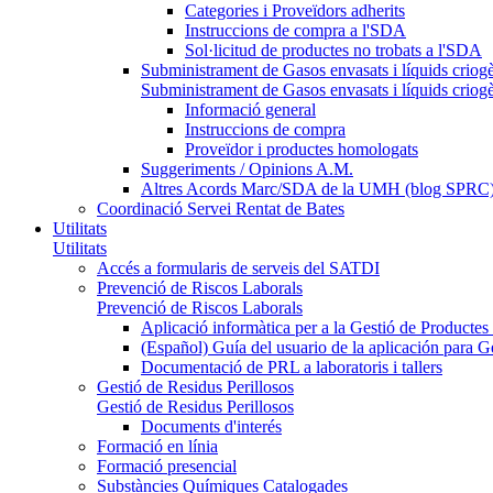
Categories i Proveïdors adherits
Instruccions de compra a l'SDA
Sol·licitud de productes no trobats a l'SDA
Subministrament de Gasos envasats i líquids criog
Subministrament de Gasos envasats i líquids criog
Informació general
Instruccions de compra
Proveïdor i productes homologats
Suggeriments / Opinions A.M.
Altres Acords Marc/SDA de la UMH (blog SPRC
Coordinació Servei Rentat de Bates
Utilitats
Utilitats
Accés a formularis de serveis del SATDI
Prevenció de Riscos Laborals
Prevenció de Riscos Laborals
Aplicació informàtica per a la Gestió de Producte
(Español) Guía del usuario de la aplicación para 
Documentació de PRL a laboratoris i tallers
Gestió de Residus Perillosos
Gestió de Residus Perillosos
Documents d'interés
Formació en línia
Formació presencial
Substàncies Químiques Catalogades