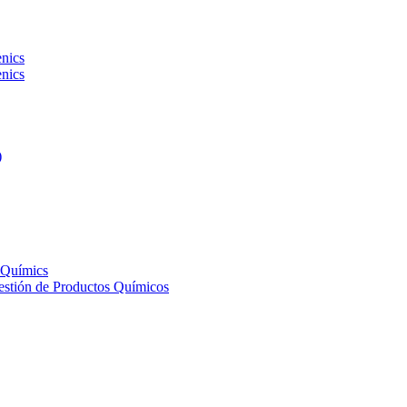
ènics
ènics
)
s Químics
Gestión de Productos Químicos