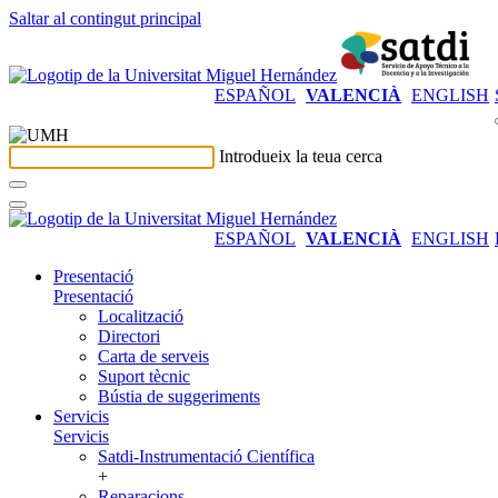
Saltar al contingut principal
ESPAÑOL
VALENCIÀ
ENGLISH
Introdueix la teua cerca
ESPAÑOL
VALENCIÀ
ENGLISH
Presentació
Presentació
Localització
Directori
Carta de serveis
Suport tècnic
Bústia de suggeriments
Servicis
Servicis
Satdi-Instrumentació Científica
+
Reparacions