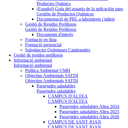
Productes Químics
(Español) Guía del usuario de la aplicación para
Gestión de Productos Químicos
Documentació de PRL a laboratoris i tallers
Gestió de Residus Perillosos
Gestió de Residus Perillosos
Documents d'interés
Formació en línia
Formació presencial
Substàncies Químiques Catalogades
Gestió de residus perillosos
Informació ambiental
Informació ambiental
Política Ambiental UMH
Objectius Ambientals SATDI
Objectius Ambientals SATDI
Passejades saludables
Passejades saludables
CAMPUS D'ALTEA
CAMPUS D'ALTEA
Passejades saludables Altea 2024
Passejades saludables Altea 2025
Passejades saludables Altea 2026
CAMPUS DE SANT JOAN
CAMPUS DE SANT JOAN