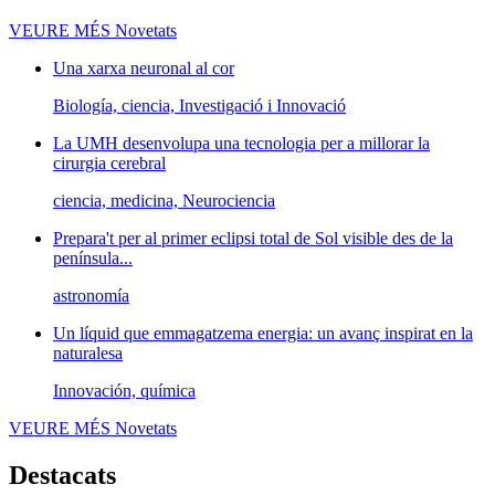
VEURE MÉS
Novetats
Una xarxa neuronal al cor
Biología, ciencia, Investigació i Innovació
La UMH desenvolupa una tecnologia per a millorar la
cirurgia cerebral
ciencia, medicina, Neurociencia
Prepara't per al primer eclipsi total de Sol visible des de la
península...
astronomía
Un líquid que emmagatzema energia: un avanç inspirat en la
naturalesa
Innovación, química
VEURE MÉS
Novetats
Destacats