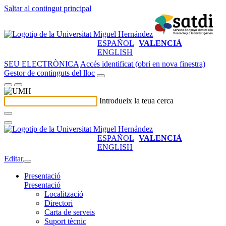
Saltar al contingut principal
ESPAÑOL
VALENCIÀ
ENGLISH
SEU ELECTRÒNICA
Accés identificat (obri en nova finestra)
Gestor de continguts del lloc
Introdueix la teua cerca
ESPAÑOL
VALENCIÀ
ENGLISH
Editar
Presentació
Presentació
Localització
Directori
Carta de serveis
Suport tècnic