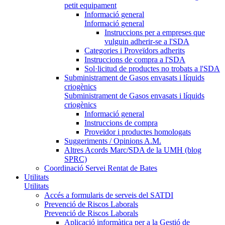
petit equipament
Informació general
Informació general
Instruccions per a empreses que
vulguin adherir-se a l'SDA
Categories i Proveïdors adherits
Instruccions de compra a l'SDA
Sol·licitud de productes no trobats a l'SDA
Subministrament de Gasos envasats i líquids
criogènics
Subministrament de Gasos envasats i líquids
criogènics
Informació general
Instruccions de compra
Proveïdor i productes homologats
Suggeriments / Opinions A.M.
Altres Acords Marc/SDA de la UMH (blog
SPRC)
Coordinació Servei Rentat de Bates
Utilitats
Utilitats
Accés a formularis de serveis del SATDI
Prevenció de Riscos Laborals
Prevenció de Riscos Laborals
Aplicació informàtica per a la Gestió de