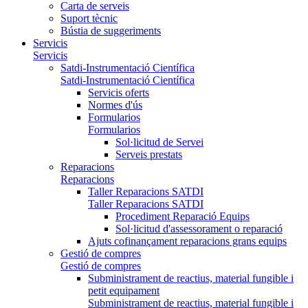
Carta de serveis
Suport tècnic
Bústia de suggeriments
Servicis
Servicis
Satdi-Instrumentació Científica
Satdi-Instrumentació Científica
Servicis oferts
Normes d'ús
Formularios
Formularios
Sol·licitud de Servei
Serveis prestats
Reparacions
Reparacions
Taller Reparacions SATDI
Taller Reparacions SATDI
Procediment Reparació Equips
Sol·licitud d'assessorament o reparació
Ajuts cofinançament reparacions grans equips
Gestió de compres
Gestió de compres
Subministrament de reactius, material fungible i
petit equipament
Subministrament de reactius, material fungible i