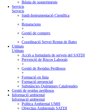
Bústia de suggeriments
Servicis
Servicis
Satdi-Instrumentació Científica
+
Reparacions
+
Gestió de compres
+
Coordinació Servei Rentat de Bates
Utilitats
Utilitats
Accés a formularis de serveis del SATDI
Prevenció de Riscos Laborals
+
Gestió de Residus Perillosos
+
Formació en línia
Formació presencial
Substàncies Químiques Catalogades
Gestió de residus perillosos
Informació ambiental
Informació ambiental
Política Ambiental UMH
Objectius Ambientals SATDI