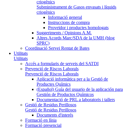
criogènics
Subministrament de Gasos envasats i líquids
criogènics
Informació general
Instruccions de compra
Proveïdor i productes homologats
Suggeriments / Opinions A.M.
Altres Acords Marc/SDA de la UMH (blog
SPRC)
Coordinació Servei Rentat de Bates
Utilitats
Utilitats
Accés a formularis de serveis del SATDI
Prevenció de Riscos Laborals
Prevenció de Riscos Laborals
Aplicació informàtica per a la Gestió de
Productes Químics
(Español) Guía del usuario de la aplicación para
Gestión de Productos Químicos
Documentació de PRL a laboratoris i tallers
Gestió de Residus Perillosos
Gestió de Residus Perillosos
Documents d'interés
Formació en línia
Formació presencial