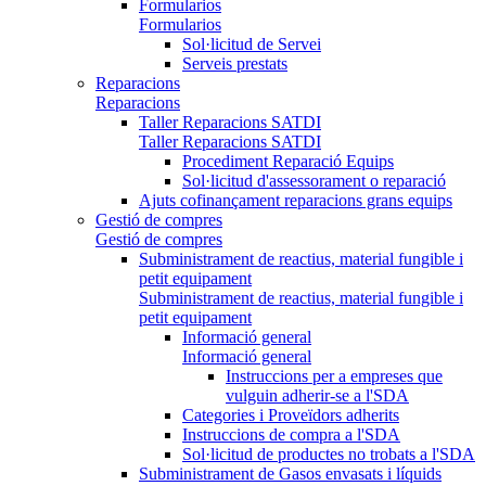
Formularios
Formularios
Sol·licitud de Servei
Serveis prestats
Reparacions
Reparacions
Taller Reparacions SATDI
Taller Reparacions SATDI
Procediment Reparació Equips
Sol·licitud d'assessorament o reparació
Ajuts cofinançament reparacions grans equips
Gestió de compres
Gestió de compres
Subministrament de reactius, material fungible i
petit equipament
Subministrament de reactius, material fungible i
petit equipament
Informació general
Informació general
Instruccions per a empreses que
vulguin adherir-se a l'SDA
Categories i Proveïdors adherits
Instruccions de compra a l'SDA
Sol·licitud de productes no trobats a l'SDA
Subministrament de Gasos envasats i líquids