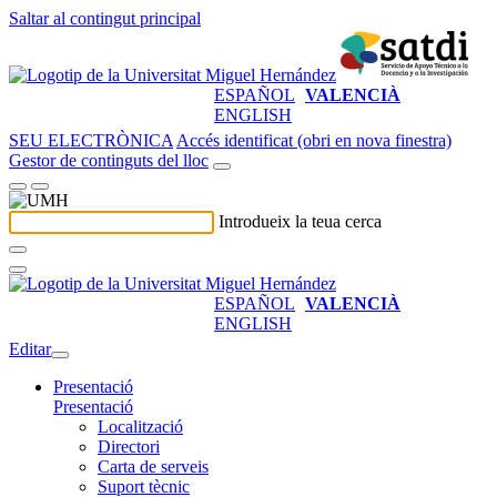
Saltar al contingut principal
ESPAÑOL
VALENCIÀ
ENGLISH
SEU ELECTRÒNICA
Accés identificat (obri en nova finestra)
Gestor de continguts del lloc
Introdueix la teua cerca
ESPAÑOL
VALENCIÀ
ENGLISH
Editar
Presentació
Presentació
Localització
Directori
Carta de serveis
Suport tècnic