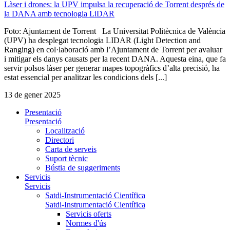
Làser i drones: la UPV impulsa la recuperació de Torrent després de
la DANA amb tecnologia LiDAR
Foto: Ajuntament de Torrent La Universitat Politècnica de València
(UPV) ha desplegat tecnologia LIDAR (Light Detection and
Ranging) en col·laboració amb l’Ajuntament de Torrent per avaluar
i mitigar els danys causats per la recent DANA. Aquesta eina, que fa
servir polsos làser per generar mapes topogràfics d’alta precisió, ha
estat essencial per analitzar les condicions dels [...]
13 de gener 2025
Presentació
Presentació
Localització
Directori
Carta de serveis
Suport tècnic
Bústia de suggeriments
Servicis
Servicis
Satdi-Instrumentació Científica
Satdi-Instrumentació Científica
Servicis oferts
Normes d'ús