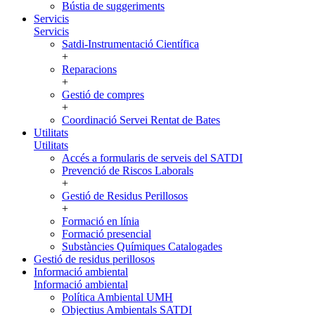
Bústia de suggeriments
Servicis
Servicis
Satdi-Instrumentació Científica
+
Reparacions
+
Gestió de compres
+
Coordinació Servei Rentat de Bates
Utilitats
Utilitats
Accés a formularis de serveis del SATDI
Prevenció de Riscos Laborals
+
Gestió de Residus Perillosos
+
Formació en línia
Formació presencial
Substàncies Químiques Catalogades
Gestió de residus perillosos
Informació ambiental
Informació ambiental
Política Ambiental UMH
Objectius Ambientals SATDI