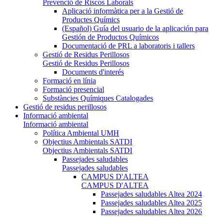
Prevenció de Riscos Laborals
Aplicació informàtica per a la Gestió de
Productes Químics
(Español) Guía del usuario de la aplicación para
Gestión de Productos Químicos
Documentació de PRL a laboratoris i tallers
Gestió de Residus Perillosos
Gestió de Residus Perillosos
Documents d'interés
Formació en línia
Formació presencial
Substàncies Químiques Catalogades
Gestió de residus perillosos
Informació ambiental
Informació ambiental
Política Ambiental UMH
Objectius Ambientals SATDI
Objectius Ambientals SATDI
Passejades saludables
Passejades saludables
CAMPUS D'ALTEA
CAMPUS D'ALTEA
Passejades saludables Altea 2024
Passejades saludables Altea 2025
Passejades saludables Altea 2026