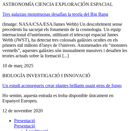
ASTRONOMÍA CIENCIA EXPLORACIÓN ESPACIAL
Tres galaxias monstruosas desafían la teoría del Big Bang
(Imatge: NASA/CSA/ESA/James Webb) Un descobriment sense
precedents ha sacsejat els fonaments de la cosmologia. Un equip
internacional d?astrònoms, utilitzant el telescopi espacial James
Webb (JWST), ha detectat tres colossals galàxies ocultes en els
primers mil milions d?anys de l?univers. Anomenades els “monstres
vermells”, aquestes galàxies són inusualment massives i desafien les
teories actuals sobre la formació [...]
10 de març 2025
BIOLOGÍA INVESTIGACIÓ I INNOVACIÓ
Un estudi aconsegueix crear plantes brillants usant gens de fongs
Ho sentim, aquesta entrada es troba disponible únicament en
Espanyol Europeu.
12 de novembre 2020
Presentació
Presentació