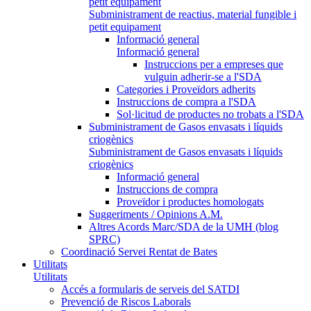
petit equipament
Subministrament de reactius, material fungible i
petit equipament
Informació general
Informació general
Instruccions per a empreses que
vulguin adherir-se a l'SDA
Categories i Proveïdors adherits
Instruccions de compra a l'SDA
Sol·licitud de productes no trobats a l'SDA
Subministrament de Gasos envasats i líquids
criogènics
Subministrament de Gasos envasats i líquids
criogènics
Informació general
Instruccions de compra
Proveïdor i productes homologats
Suggeriments / Opinions A.M.
Altres Acords Marc/SDA de la UMH (blog
SPRC)
Coordinació Servei Rentat de Bates
Utilitats
Utilitats
Accés a formularis de serveis del SATDI
Prevenció de Riscos Laborals