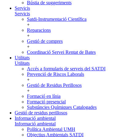
Bústia de suggeriments
Servicis
Servicis
Satdi-Instrumentació Científica
+
Reparacions
+
Gestió de compres
+
Coordinació Servei Rentat de Bates
Utilitats
Utilitats
Accés a formularis de serveis del SATDI
Prevenció de Riscos Laborals
+
Gestió de Residus Perillosos
+
Formació en línia
Formació presencial
Substàncies Químiques Catalogades
Gestió de residus perillosos
Informació ambiental
Informació ambiental
Política Ambiental UMH
Objectius Ambientals SATDI