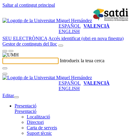
Saltar al contingut principal
ESPAÑOL
VALENCIÀ
ENGLISH
SEU ELECTRÒNICA
Accés identificat (obri en nova finestra)
Gestor de continguts del lloc
Introdueix la teua cerca
ESPAÑOL
VALENCIÀ
ENGLISH
Editar
Presentació
Presentació
Localització
Directori
Carta de serveis
Suport tècnic