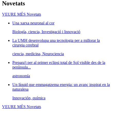
Novetats
VEURE MÉS
Novetats
Una xarxa neuronal al cor
Biología, ciencia, Investigació i Innovació
La UMH desenvolupa una tecnologia per a millorar la
cirurgia cerebral
ciencia, medicina, Neurociencia
Prepara't per al primer eclipsi total de Sol visible des de la
península...
astronomía
Un líquid que emmagatzema energia: un avanç inspirat en la
naturalesa
Innovación, química
VEURE MÉS
Novetats