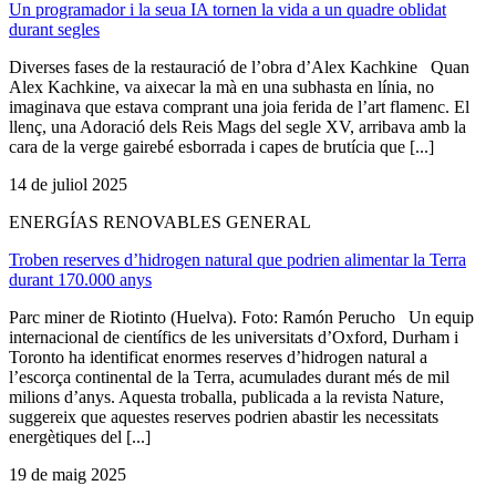
Un programador i la seua IA tornen la vida a un quadre oblidat
durant segles
Diverses fases de la restauració de l’obra d’Alex Kachkine Quan
Alex Kachkine, va aixecar la mà en una subhasta en línia, no
imaginava que estava comprant una joia ferida de l’art flamenc. El
llenç, una Adoració dels Reis Mags del segle XV, arribava amb la
cara de la verge gairebé esborrada i capes de brutícia que [...]
14 de juliol 2025
ENERGÍAS RENOVABLES GENERAL
Troben reserves d’hidrogen natural que podrien alimentar la Terra
durant 170.000 anys
Parc miner de Riotinto (Huelva). Foto: Ramón Perucho Un equip
internacional de científics de les universitats d’Oxford, Durham i
Toronto ha identificat enormes reserves d’hidrogen natural a
l’escorça continental de la Terra, acumulades durant més de mil
milions d’anys. Aquesta troballa, publicada a la revista Nature,
suggereix que aquestes reserves podrien abastir les necessitats
energètiques del [...]
19 de maig 2025