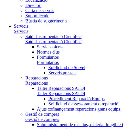
Localització
Directori
Carta de serveis
Suport tècnic
Bústia de suggeriments
Servicis
Servicis
Satdi-Instrumentació Científica
Satdi-Instrumentació Científica
Servicis oferts
Normes d'ús
Formularios
Formularios
Sol·licitud de Servei
Serveis prestats
Reparacions
Reparacions
Taller Reparacions SATDI
Taller Reparacions SATDI
Procediment Reparació Equips
Sol·licitud d'assessorament o reparació
Ajuts cofinançament reparacions grans equips
Gestió de compres
Gestió de compres
Subministrament de reactius, material fungible i