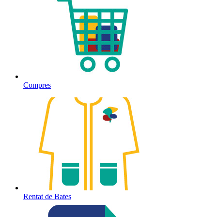
Compres
Rentat de Bates