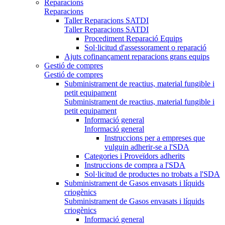
Reparacions
Reparacions
Taller Reparacions SATDI
Taller Reparacions SATDI
Procediment Reparació Equips
Sol·licitud d'assessorament o reparació
Ajuts cofinançament reparacions grans equips
Gestió de compres
Gestió de compres
Subministrament de reactius, material fungible i
petit equipament
Subministrament de reactius, material fungible i
petit equipament
Informació general
Informació general
Instruccions per a empreses que
vulguin adherir-se a l'SDA
Categories i Proveïdors adherits
Instruccions de compra a l'SDA
Sol·licitud de productes no trobats a l'SDA
Subministrament de Gasos envasats i líquids
criogènics
Subministrament de Gasos envasats i líquids
criogènics
Informació general