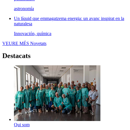
astronomía
Un líquid que emmagatzema energia: un avanç inspirat en la
naturalesa
Innovación, química
VEURE MÉS
Novetats
Destacats
Qui som