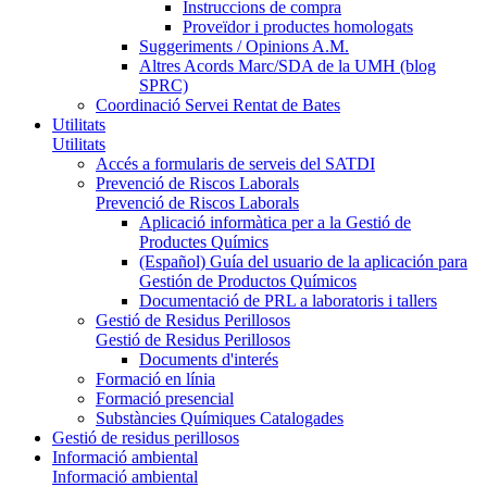
Instruccions de compra
Proveïdor i productes homologats
Suggeriments / Opinions A.M.
Altres Acords Marc/SDA de la UMH (blog
SPRC)
Coordinació Servei Rentat de Bates
Utilitats
Utilitats
Accés a formularis de serveis del SATDI
Prevenció de Riscos Laborals
Prevenció de Riscos Laborals
Aplicació informàtica per a la Gestió de
Productes Químics
(Español) Guía del usuario de la aplicación para
Gestión de Productos Químicos
Documentació de PRL a laboratoris i tallers
Gestió de Residus Perillosos
Gestió de Residus Perillosos
Documents d'interés
Formació en línia
Formació presencial
Substàncies Químiques Catalogades
Gestió de residus perillosos
Informació ambiental
Informació ambiental