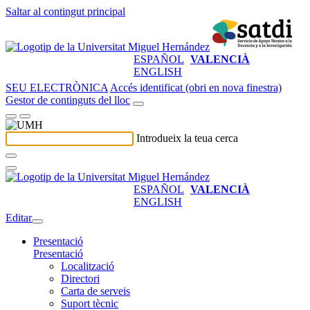
Saltar al contingut principal
ESPAÑOL
VALENCIÀ
ENGLISH
SEU ELECTRÒNICA
Accés identificat (obri en nova finestra)
Gestor de continguts del lloc
Introdueix la teua cerca
ESPAÑOL
VALENCIÀ
ENGLISH
Editar
Presentació
Presentació
Localització
Directori
Carta de serveis
Suport tècnic