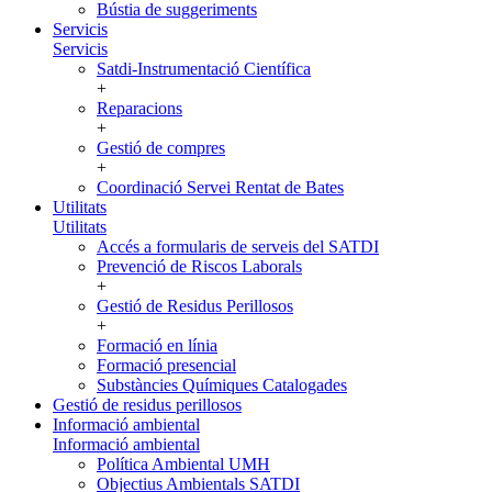
Bústia de suggeriments
Servicis
Servicis
Satdi-Instrumentació Científica
+
Reparacions
+
Gestió de compres
+
Coordinació Servei Rentat de Bates
Utilitats
Utilitats
Accés a formularis de serveis del SATDI
Prevenció de Riscos Laborals
+
Gestió de Residus Perillosos
+
Formació en línia
Formació presencial
Substàncies Químiques Catalogades
Gestió de residus perillosos
Informació ambiental
Informació ambiental
Política Ambiental UMH
Objectius Ambientals SATDI