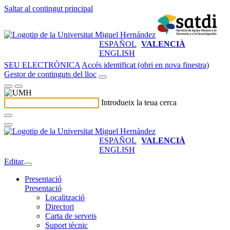
Saltar al contingut principal
ESPAÑOL
VALENCIÀ
ENGLISH
SEU ELECTRÒNICA
Accés identificat (obri en nova finestra)
Gestor de continguts del lloc
Introdueix la teua cerca
ESPAÑOL
VALENCIÀ
ENGLISH
Editar
Presentació
Presentació
Localització
Directori
Carta de serveis
Suport tècnic