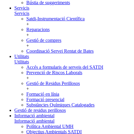
Bústia de suggeriments
Servicis
Servicis
Satdi-Instrumentació Científica
+
Reparacions
+
Gestió de compres
+
Coordinació Servei Rentat de Bates
Utilitats
Utilitats
Accés a formularis de serveis del SATDI
Prevenció de Riscos Laborals
+
Gestió de Residus Perillosos
+
Formació en línia
Formació presencial
Substàncies Químiques Catalogades
Gestió de residus perillosos
Informació ambiental
Informació ambiental
Política Ambiental UMH
Objectius Ambientals SATDI