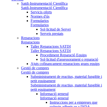
Satdi-Instrumentació Científica
Satdi-Instrumentació Científica
Servicis oferts
Normes d'ús
Formularios
Formularios
Sol·licitud de Servei
Serveis prestats
Reparacions
Reparacions
Taller Reparacions SATDI
Taller Reparacions SATDI
Procediment Reparació Equips
Sol·licitud d'assessorament o reparació
Ajuts cofinançament reparacions grans equips
Gestió de compres
Gestió de compres
Subministrament de reactius, material fungible i
petit equipament
Subministrament de reactius, material fungible i
petit equipament
Informació general
Informació general
Instruccions per a empreses que
vulguin adherir-se a l'SDA