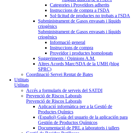
Categories i Proveïdors adherits
Instruccions de compra a l'SDA
Sol·licitud de productes no trobats a l'SDA
Subministrament de Gasos envasats i líquids
criogènics
Subministrament de Gasos envasats i líquids
criogènics
Informació general
Instruccions de compra
Proveïdor i productes homologats
Suggeriments / Opinions A.M.
Altres Acords Marc/SDA de la UMH (blog
SPRC)
Coordinació Servei Rentat de Bates
Utilitats
Utilitats
Accés a formularis de serveis del SATDI
Prevenció de Riscos Laborals
Prevenció de Riscos Laborals
Aplicació informàtica per a la Gestió de
Productes Químics
(Español) Guía del usuario de la aplicación para
Gestión de Productos Químicos
Documentació de PRL a laboratoris i tallers