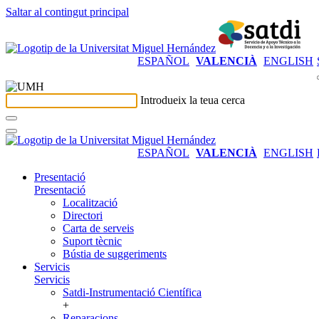
Saltar al contingut principal
ESPAÑOL
VALENCIÀ
ENGLISH
Introdueix la teua cerca
ESPAÑOL
VALENCIÀ
ENGLISH
Presentació
Presentació
Localització
Directori
Carta de serveis
Suport tècnic
Bústia de suggeriments
Servicis
Servicis
Satdi-Instrumentació Científica
+
Reparacions