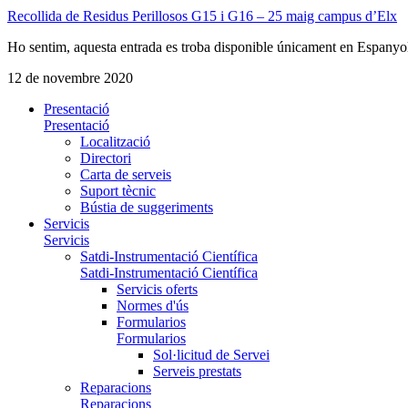
Recollida de Residus Perillosos G15 i G16 – 25 maig campus d’Elx
Ho sentim, aquesta entrada es troba disponible únicament en Espanyo
12 de novembre 2020
Presentació
Presentació
Localització
Directori
Carta de serveis
Suport tècnic
Bústia de suggeriments
Servicis
Servicis
Satdi-Instrumentació Científica
Satdi-Instrumentació Científica
Servicis oferts
Normes d'ús
Formularios
Formularios
Sol·licitud de Servei
Serveis prestats
Reparacions
Reparacions