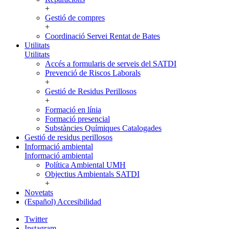
+
Gestió de compres
+
Coordinació Servei Rentat de Bates
Utilitats
Utilitats
Accés a formularis de serveis del SATDI
Prevenció de Riscos Laborals
+
Gestió de Residus Perillosos
+
Formació en línia
Formació presencial
Substàncies Químiques Catalogades
Gestió de residus perillosos
Informació ambiental
Informació ambiental
Política Ambiental UMH
Objectius Ambientals SATDI
+
Novetats
(Español) Accesibilidad
Twitter
Instagram