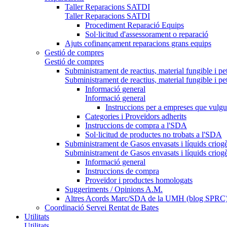
Taller Reparacions SATDI
Taller Reparacions SATDI
Procediment Reparació Equips
Sol·licitud d'assessorament o reparació
Ajuts cofinançament reparacions grans equips
Gestió de compres
Gestió de compres
Subministrament de reactius, material fungible i pe
Subministrament de reactius, material fungible i pe
Informació general
Informació general
Instruccions per a empreses que vulgu
Categories i Proveïdors adherits
Instruccions de compra a l'SDA
Sol·licitud de productes no trobats a l'SDA
Subministrament de Gasos envasats i líquids criog
Subministrament de Gasos envasats i líquids criog
Informació general
Instruccions de compra
Proveïdor i productes homologats
Suggeriments / Opinions A.M.
Altres Acords Marc/SDA de la UMH (blog SPRC
Coordinació Servei Rentat de Bates
Utilitats
Utilitats