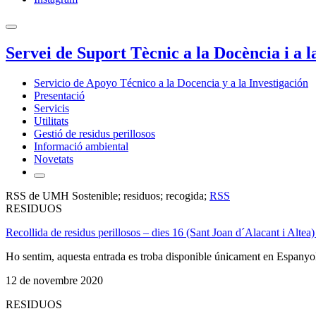
Servei de Suport Tècnic a la Docència i a l
Servicio de Apoyo Técnico a la Docencia y a la Investigación
Presentació
Servicis
Utilitats
Gestió de residus perillosos
Informació ambiental
Novetats
RSS de UMH Sostenible; residuos; recogida;
RSS
RESIDUOS
Recollida de residus perillosos – dies 16 (Sant Joan d´Alacant i Altea)
Ho sentim, aquesta entrada es troba disponible únicament en Espanyo
12 de novembre 2020
RESIDUOS