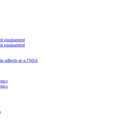
tit equipament
tit equipament
in adherir-se a l'SDA
ènics
ènics
)