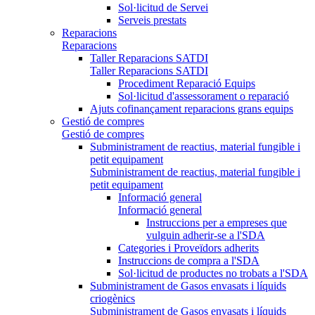
Sol·licitud de Servei
Serveis prestats
Reparacions
Reparacions
Taller Reparacions SATDI
Taller Reparacions SATDI
Procediment Reparació Equips
Sol·licitud d'assessorament o reparació
Ajuts cofinançament reparacions grans equips
Gestió de compres
Gestió de compres
Subministrament de reactius, material fungible i
petit equipament
Subministrament de reactius, material fungible i
petit equipament
Informació general
Informació general
Instruccions per a empreses que
vulguin adherir-se a l'SDA
Categories i Proveïdors adherits
Instruccions de compra a l'SDA
Sol·licitud de productes no trobats a l'SDA
Subministrament de Gasos envasats i líquids
criogènics
Subministrament de Gasos envasats i líquids