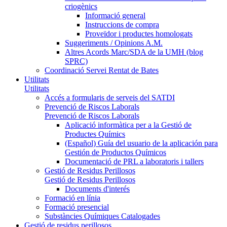
criogènics
Informació general
Instruccions de compra
Proveïdor i productes homologats
Suggeriments / Opinions A.M.
Altres Acords Marc/SDA de la UMH (blog
SPRC)
Coordinació Servei Rentat de Bates
Utilitats
Utilitats
Accés a formularis de serveis del SATDI
Prevenció de Riscos Laborals
Prevenció de Riscos Laborals
Aplicació informàtica per a la Gestió de
Productes Químics
(Español) Guía del usuario de la aplicación para
Gestión de Productos Químicos
Documentació de PRL a laboratoris i tallers
Gestió de Residus Perillosos
Gestió de Residus Perillosos
Documents d'interés
Formació en línia
Formació presencial
Substàncies Químiques Catalogades
Gestió de residus perillosos