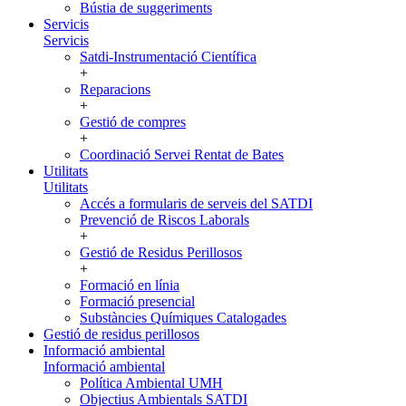
Bústia de suggeriments
Servicis
Servicis
Satdi-Instrumentació Científica
+
Reparacions
+
Gestió de compres
+
Coordinació Servei Rentat de Bates
Utilitats
Utilitats
Accés a formularis de serveis del SATDI
Prevenció de Riscos Laborals
+
Gestió de Residus Perillosos
+
Formació en línia
Formació presencial
Substàncies Químiques Catalogades
Gestió de residus perillosos
Informació ambiental
Informació ambiental
Política Ambiental UMH
Objectius Ambientals SATDI