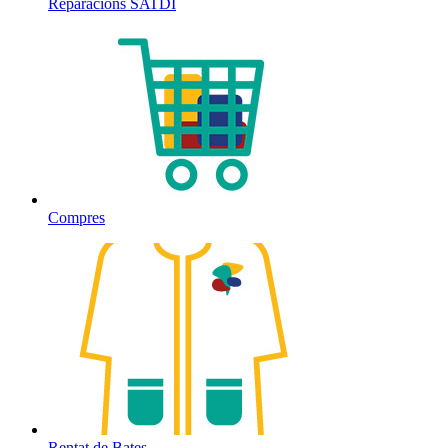
Reparacions SATDI
Compres
Rentat de Bates