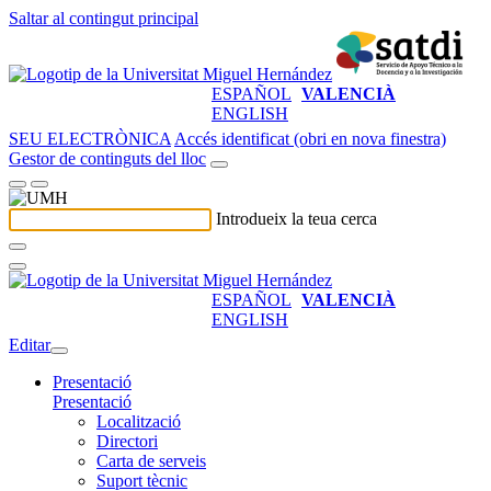
Saltar al contingut principal
ESPAÑOL
VALENCIÀ
ENGLISH
SEU ELECTRÒNICA
Accés identificat (obri en nova finestra)
Gestor de continguts del lloc
Introdueix la teua cerca
ESPAÑOL
VALENCIÀ
ENGLISH
Editar
Presentació
Presentació
Localització
Directori
Carta de serveis
Suport tècnic