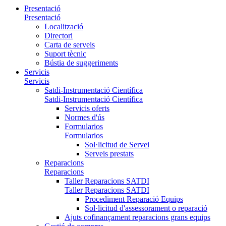
Presentació
Presentació
Localització
Directori
Carta de serveis
Suport tècnic
Bústia de suggeriments
Servicis
Servicis
Satdi-Instrumentació Científica
Satdi-Instrumentació Científica
Servicis oferts
Normes d'ús
Formularios
Formularios
Sol·licitud de Servei
Serveis prestats
Reparacions
Reparacions
Taller Reparacions SATDI
Taller Reparacions SATDI
Procediment Reparació Equips
Sol·licitud d'assessorament o reparació
Ajuts cofinançament reparacions grans equips