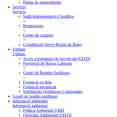
Bústia de suggeriments
Servicis
Servicis
Satdi-Instrumentació Científica
+
Reparacions
+
Gestió de compres
+
Coordinació Servei Rentat de Bates
Utilitats
Utilitats
Accés a formularis de serveis del SATDI
Prevenció de Riscos Laborals
+
Gestió de Residus Perillosos
+
Formació en línia
Formació presencial
Substàncies Químiques Catalogades
Gestió de residus perillosos
Informació ambiental
Informació ambiental
Política Ambiental UMH
Objectius Ambientals SATDI