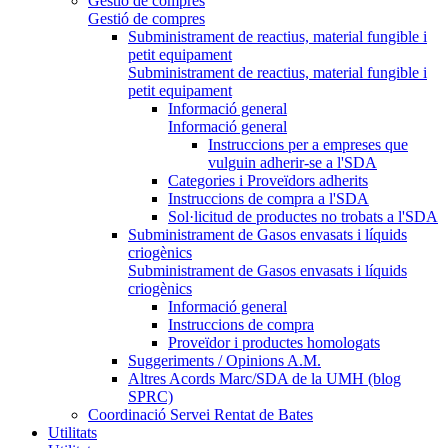
Gestió de compres
Gestió de compres
Subministrament de reactius, material fungible i
petit equipament
Subministrament de reactius, material fungible i
petit equipament
Informació general
Informació general
Instruccions per a empreses que
vulguin adherir-se a l'SDA
Categories i Proveïdors adherits
Instruccions de compra a l'SDA
Sol·licitud de productes no trobats a l'SDA
Subministrament de Gasos envasats i líquids
criogènics
Subministrament de Gasos envasats i líquids
criogènics
Informació general
Instruccions de compra
Proveïdor i productes homologats
Suggeriments / Opinions A.M.
Altres Acords Marc/SDA de la UMH (blog
SPRC)
Coordinació Servei Rentat de Bates
Utilitats