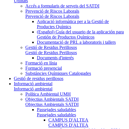
Utilitats
Accés a formularis de serveis del SATDI
Prevenció de Riscos Laborals
Prevenció de Riscos Laborals
Aplicació informàtica per a la Gestió de
Productes Químics
(Español) Guía del usuario de la aplicación para
Gestión de Productos Químicos
Documentació de PRL a laboratoris i tallers
Gestió de Residus Perillosos
Gestió de Residus Perillosos
Documents d'interés
Formació en línia
Formació presencial
Substàncies Químiques Catalogades
Gestió de residus perillosos
Informació ambiental
Informació ambiental
Política Ambiental UMH
Objectius Ambientals SATDI
Objectius Ambientals SATDI
Passejades saludables
Passejades saludables
CAMPUS D'ALTEA
CAMPUS D'ALTEA