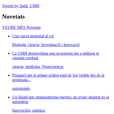
Tweets by Satdi_UMH
Novetats
VEURE MÉS
Novetats
Una xarxa neuronal al cor
Biología, ciencia, Investigació i Innovació
La UMH desenvolupa una tecnologia per a millorar la
cirurgia cerebral
ciencia, medicina, Neurociencia
Prepara't per al primer eclipsi total de Sol visible des de la
península...
astronomía
Un líquid que emmagatzema energia: un avanç inspirat en la
naturalesa
Innovación, química