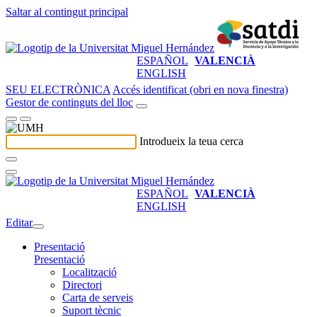
Saltar al contingut principal
ESPAÑOL
VALENCIÀ
ENGLISH
SEU ELECTRÒNICA
Accés identificat (obri en nova finestra)
Gestor de continguts del lloc
Introdueix la teua cerca
ESPAÑOL
VALENCIÀ
ENGLISH
Editar
Presentació
Presentació
Localització
Directori
Carta de serveis
Suport tècnic