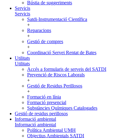
Bústia de suggeriments
Servicis
Servicis
Satdi-Instrumentació Científica
+
Reparacions
+
Gestió de compres
+
Coordinació Servei Rentat de Bates
Utilitats
Utilitats
Accés a formularis de serveis del SATDI
Prevenció de Riscos Laborals
+
Gestió de Residus Perillosos
+
Formació en línia
Formació presencial
Substàncies Químiques Catalogades
Gestió de residus perillosos
Informació ambiental
Informació ambiental
Política Ambiental UMH
Objectius Ambientals SATDI