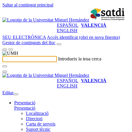
Saltar al contingut principal
ESPAÑOL
VALENCIÀ
ENGLISH
SEU ELECTRÒNICA
Accés identificat (obri en nova finestra)
Gestor de continguts del lloc
Introdueix la teua cerca
ESPAÑOL
VALENCIÀ
ENGLISH
Editar
Presentació
Presentació
Localització
Directori
Carta de serveis
Suport tècnic