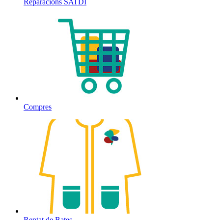
Reparacions SATDI
Compres
Rentat de Bates