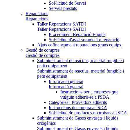
Sol·licitud de Servei
Serveis prestats
Reparacions
Reparacions
Taller Reparacions SATDI
Taller Reparacions SATDI
Procediment Reparació Equips
Sol·licitud d'assessorament o reparació
Ajuts cofinançament reparacions grans equips
Gestió de compres
Gestió de compres
Subministrament de reactius, material fungible i
petit equipament
Subministrament de reactius, material fungible i
petit equipament
Informació general
Informació general
Instruccions per a empreses que
vulguin adherir-se a l'SDA
Categories i Proveïdors adherits
Instruccions de compra a l'SDA
Sol·licitud de productes no trobats a l'SDA
Subministrament de Gasos envasats i líquids
criogènics
Subministrament de Gasos envasats i líquids