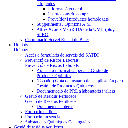
criogènics
Informació general
Instruccions de compra
Proveïdor i productes homologats
Suggeriments / Opinions A.M.
Altres Acords Marc/SDA de la UMH (blog
SPRC)
Coordinació Servei Rentat de Bates
Utilitats
Utilitats
Accés a formularis de serveis del SATDI
Prevenció de Riscos Laborals
Prevenció de Riscos Laborals
Aplicació informàtica per a la Gestió de
Productes Químics
(Español) Guía del usuario de la aplicación para
Gestión de Productos Químicos
Documentació de PRL a laboratoris i tallers
Gestió de Residus Perillosos
Gestió de Residus Perillosos
Documents d'interés
Formació en línia
Formació presencial
Substàncies Químiques Catalogades
Gestió de residus perillosos