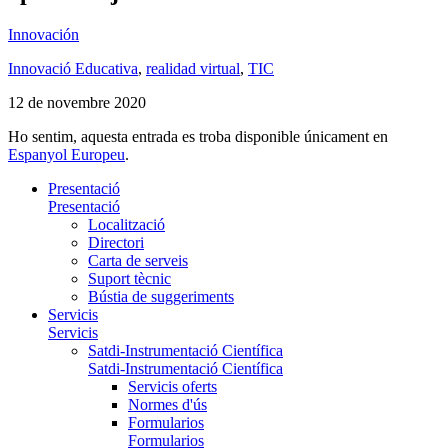
Innovación
Innovació Educativa
,
realidad virtual
,
TIC
12 de novembre 2020
Ho sentim, aquesta entrada es troba disponible únicament en
Espanyol Europeu
.
Presentació
Presentació
Localització
Directori
Carta de serveis
Suport tècnic
Bústia de suggeriments
Servicis
Servicis
Satdi-Instrumentació Científica
Satdi-Instrumentació Científica
Servicis oferts
Normes d'ús
Formularios
Formularios