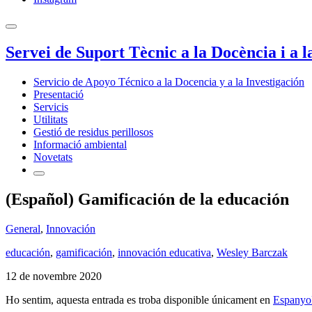
Servei de Suport Tècnic a la Docència i a l
Servicio de Apoyo Técnico a la Docencia y a la Investigación
Presentació
Servicis
Utilitats
Gestió de residus perillosos
Informació ambiental
Novetats
(Español) Gamificación de la educación
General
,
Innovación
educación
,
gamificación
,
innovación educativa
,
Wesley Barczak
12 de novembre 2020
Ho sentim, aquesta entrada es troba disponible únicament en
Espanyo