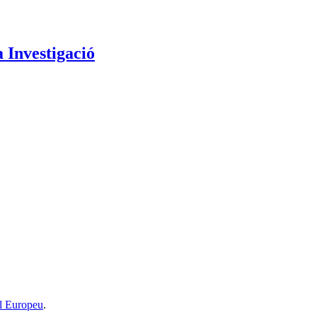
a Investigació
l Europeu
.