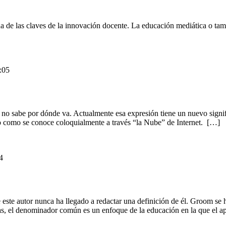
na de las claves de la innovación docente. La educación mediática o t
:05
e no sabe por dónde va. Actualmente esa expresión tiene un nuevo signi
et o como se conoce coloquialmente a través “la Nube” de Internet. […]
4
 autor nunca ha llegado a redactar una definición de él. Groom se ha 
as, el denominador común es un enfoque de la educación en la que el ap