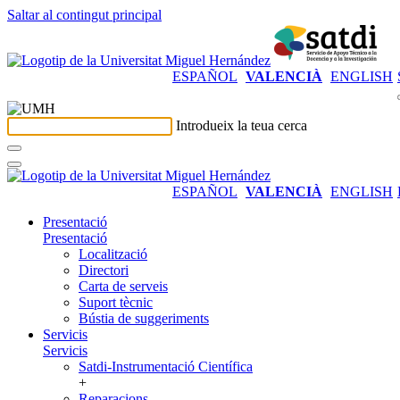
Saltar al contingut principal
ESPAÑOL
VALENCIÀ
ENGLISH
Introdueix la teua cerca
ESPAÑOL
VALENCIÀ
ENGLISH
Presentació
Presentació
Localització
Directori
Carta de serveis
Suport tècnic
Bústia de suggeriments
Servicis
Servicis
Satdi-Instrumentació Científica
+
Reparacions