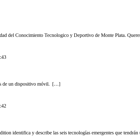
iudad del Conocimiento Tecnologico y Deportivo de Monte Plata. Quere
:43
és de un dispositivo móvil. […]
:42
n identifica y describe las seis tecnologías emergentes que tendrán u