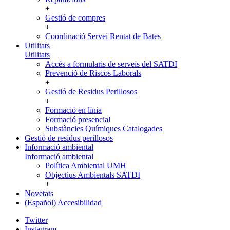
+
Gestió de compres
+
Coordinació Servei Rentat de Bates
Utilitats
Utilitats
Accés a formularis de serveis del SATDI
Prevenció de Riscos Laborals
+
Gestió de Residus Perillosos
+
Formació en línia
Formació presencial
Substàncies Químiques Catalogades
Gestió de residus perillosos
Informació ambiental
Informació ambiental
Política Ambiental UMH
Objectius Ambientals SATDI
+
Novetats
(Español) Accesibilidad
Twitter
Instagram