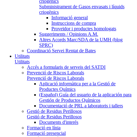
criogènics
Subministrament de Gasos envasats i líquids
criogènics
Informació general
Instruccions de compra
Proveïdor i productes homologats
Suggeriments / Opinions A.M.
Altres Acords Marc/SDA de la UMH (blog
SPRC)
Coordinació Servei Rentat de Bates
Utilitats
Utilitats
Accés a formularis de serveis del SATDI
Prevenció de Riscos Laborals
Prevenció de Riscos Laborals
Aplicació informàtica per a la Gestió de
Productes Químics
(Español) Guía del usuario de la aplicación para
Gestión de Productos Químicos
Documentació de PRL a laboratoris i tallers
Gestió de Residus Perillosos
Gestió de Residus Perillosos
Documents d'interés
Formació en línia
Formació presencial