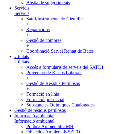
Bústia de suggeriments
Servicis
Servicis
Satdi-Instrumentació Científica
+
Reparacions
+
Gestió de compres
+
Coordinació Servei Rentat de Bates
Utilitats
Utilitats
Accés a formularis de serveis del SATDI
Prevenció de Riscos Laborals
+
Gestió de Residus Perillosos
+
Formació en línia
Formació presencial
Substàncies Químiques Catalogades
Gestió de residus perillosos
Informació ambiental
Informació ambiental
Política Ambiental UMH
Objectius Ambientals SATDI