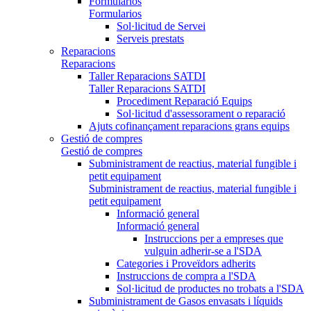
Formularios
Formularios
Sol·licitud de Servei
Serveis prestats
Reparacions
Reparacions
Taller Reparacions SATDI
Taller Reparacions SATDI
Procediment Reparació Equips
Sol·licitud d'assessorament o reparació
Ajuts cofinançament reparacions grans equips
Gestió de compres
Gestió de compres
Subministrament de reactius, material fungible i
petit equipament
Subministrament de reactius, material fungible i
petit equipament
Informació general
Informació general
Instruccions per a empreses que
vulguin adherir-se a l'SDA
Categories i Proveïdors adherits
Instruccions de compra a l'SDA
Sol·licitud de productes no trobats a l'SDA
Subministrament de Gasos envasats i líquids