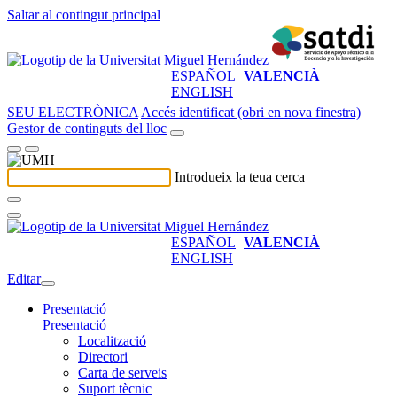
Saltar al contingut principal
ESPAÑOL
VALENCIÀ
ENGLISH
SEU ELECTRÒNICA
Accés identificat (obri en nova finestra)
Gestor de continguts del lloc
Introdueix la teua cerca
ESPAÑOL
VALENCIÀ
ENGLISH
Editar
Presentació
Presentació
Localització
Directori
Carta de serveis
Suport tècnic