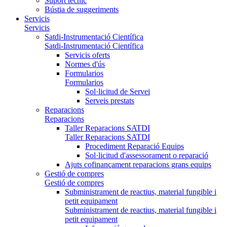
Suport tècnic
Bústia de suggeriments
Servicis
Servicis
Satdi-Instrumentació Científica
Satdi-Instrumentació Científica
Servicis oferts
Normes d'ús
Formularios
Formularios
Sol·licitud de Servei
Serveis prestats
Reparacions
Reparacions
Taller Reparacions SATDI
Taller Reparacions SATDI
Procediment Reparació Equips
Sol·licitud d'assessorament o reparació
Ajuts cofinançament reparacions grans equips
Gestió de compres
Gestió de compres
Subministrament de reactius, material fungible i
petit equipament
Subministrament de reactius, material fungible i
petit equipament