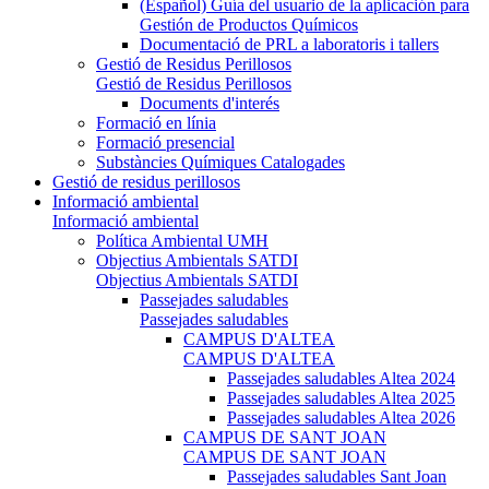
(Español) Guía del usuario de la aplicación para
Gestión de Productos Químicos
Documentació de PRL a laboratoris i tallers
Gestió de Residus Perillosos
Gestió de Residus Perillosos
Documents d'interés
Formació en línia
Formació presencial
Substàncies Químiques Catalogades
Gestió de residus perillosos
Informació ambiental
Informació ambiental
Política Ambiental UMH
Objectius Ambientals SATDI
Objectius Ambientals SATDI
Passejades saludables
Passejades saludables
CAMPUS D'ALTEA
CAMPUS D'ALTEA
Passejades saludables Altea 2024
Passejades saludables Altea 2025
Passejades saludables Altea 2026
CAMPUS DE SANT JOAN
CAMPUS DE SANT JOAN
Passejades saludables Sant Joan