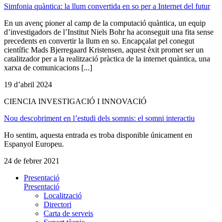
Simfonia quàntica: la llum convertida en so per a Internet del futur
En un avenç pioner al camp de la computació quàntica, un equip
d’investigadors de l’Institut Niels Bohr ha aconseguit una fita sense
precedents en convertir la llum en so. Encapçalat pel conegut
científic Mads Bjerregaard Kristensen, aquest èxit promet ser un
catalitzador per a la realització pràctica de la internet quàntica, una
xarxa de comunicacions [...]
19 d’abril 2024
CIENCIA INVESTIGACIÓ I INNOVACIÓ
Nou descobriment en l’estudi dels somnis: el somni interactiu
Ho sentim, aquesta entrada es troba disponible únicament en
Espanyol Europeu.
24 de febrer 2021
Presentació
Presentació
Localització
Directori
Carta de serveis