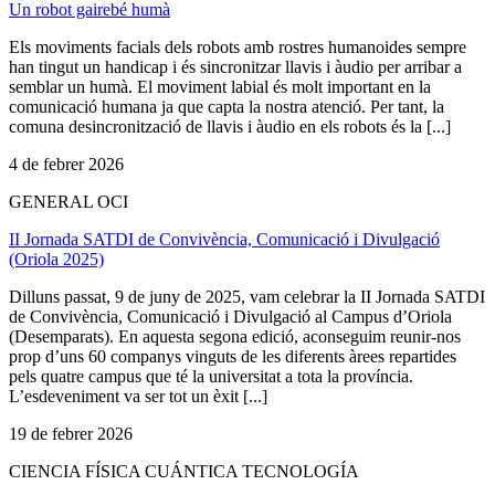
Un robot gairebé humà
Els moviments facials dels robots amb rostres humanoides sempre
han tingut un handicap i és sincronitzar llavis i àudio per arribar a
semblar un humà. El moviment labial és molt important en la
comunicació humana ja que capta la nostra atenció. Per tant, la
comuna desincronització de llavis i àudio en els robots és la [...]
4 de febrer 2026
GENERAL OCI
II Jornada SATDI de Convivència, Comunicació i Divulgació
(Oriola 2025)
Dilluns passat, 9 de juny de 2025, vam celebrar la II Jornada SATDI
de Convivència, Comunicació i Divulgació al Campus d’Oriola
(Desemparats). En aquesta segona edició, aconseguim reunir-nos
prop d’uns 60 companys vinguts de les diferents àrees repartides
pels quatre campus que té la universitat a tota la província.
L’esdeveniment va ser tot un èxit [...]
19 de febrer 2026
CIENCIA FÍSICA CUÁNTICA TECNOLOGÍA