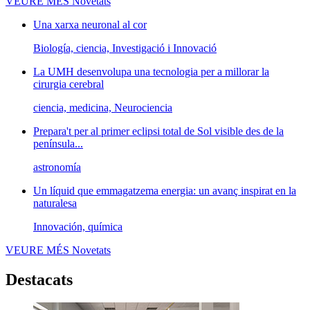
VEURE MÉS
Novetats
Una xarxa neuronal al cor
Biología, ciencia, Investigació i Innovació
La UMH desenvolupa una tecnologia per a millorar la
cirurgia cerebral
ciencia, medicina, Neurociencia
Prepara't per al primer eclipsi total de Sol visible des de la
península...
astronomía
Un líquid que emmagatzema energia: un avanç inspirat en la
naturalesa
Innovación, química
VEURE MÉS
Novetats
Destacats