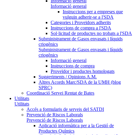
Informació general
Informació general
Instruccions per a empreses que
vulguin adherir-se a l'SDA
Categories i Proveïdors adherits
Instruccions de compra a l'SDA
Sol·licitud de productes no trobats a l'SDA
Subministrament de Gasos envasats i líquids
criogènics
Subministrament de Gasos envasats i líquids
criogènics
Informació general
Instruccions de compra
Proveïdor i productes homologats
Suggeriments / Opinions A.M.
Altres Acords Marc/SDA de la UMH (blog
SPRC)
Coordinació Servei Rentat de Bates
Utilitats
Utilitats
Accés a formularis de serveis del SATDI
Prevenció de Riscos Laborals
Prevenció de Riscos Laborals
Aplicació informàtica per a la Gestió de
Productes Químics