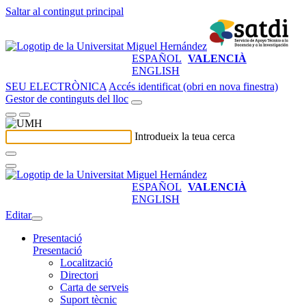
Saltar al contingut principal
ESPAÑOL
VALENCIÀ
ENGLISH
SEU ELECTRÒNICA
Accés identificat (obri en nova finestra)
Gestor de continguts del lloc
Introdueix la teua cerca
ESPAÑOL
VALENCIÀ
ENGLISH
Editar
Presentació
Presentació
Localització
Directori
Carta de serveis
Suport tècnic