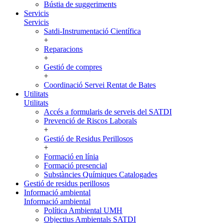
Bústia de suggeriments
Servicis
Servicis
Satdi-Instrumentació Científica
+
Reparacions
+
Gestió de compres
+
Coordinació Servei Rentat de Bates
Utilitats
Utilitats
Accés a formularis de serveis del SATDI
Prevenció de Riscos Laborals
+
Gestió de Residus Perillosos
+
Formació en línia
Formació presencial
Substàncies Químiques Catalogades
Gestió de residus perillosos
Informació ambiental
Informació ambiental
Política Ambiental UMH
Objectius Ambientals SATDI