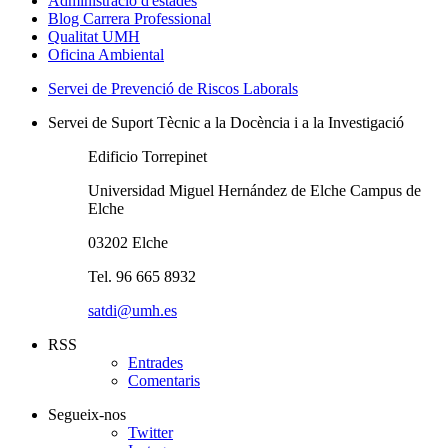
Administració d'estades
Blog Carrera Professional
Qualitat UMH
Oficina Ambiental
Servei de Prevenció de Riscos Laborals
Servei de Suport Tècnic a la Docència i a la Investigació
Edificio Torrepinet
Universidad Miguel Hernández de Elche Campus de
Elche
03202 Elche
Tel. 96 665 8932
satdi@umh.es
RSS
Entrades
Comentaris
Segueix-nos
Twitter