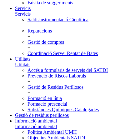
Bústia de suggeriments
Servicis
Servicis
Satdi-Instrumentació Científica
+
Reparacions
+
Gestió de compres
+
Coordinació Servei Rentat de Bates
Utilitats
Utilitats
Accés a formularis de serveis del SATDI
Prevenció de Riscos Laborals
+
Gestió de Residus Perillosos
+
Formació en línia
Formació presencial
Substàncies Químiques Catalogades
Gestió de residus perillosos
Informació ambiental
Informació ambiental
Política Ambiental UMH
Objectius Ambientals SATDI