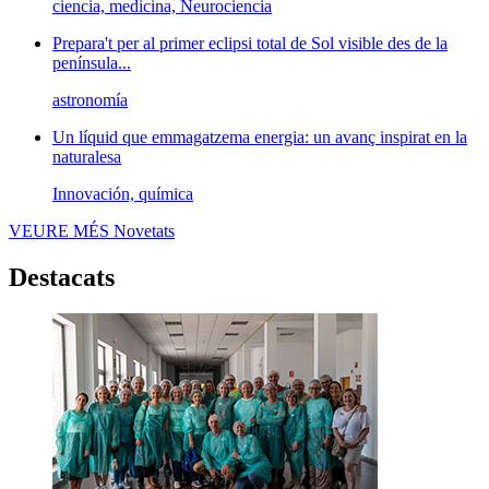
ciencia, medicina, Neurociencia
Prepara't per al primer eclipsi total de Sol visible des de la
península...
astronomía
Un líquid que emmagatzema energia: un avanç inspirat en la
naturalesa
Innovación, química
VEURE MÉS
Novetats
Destacats