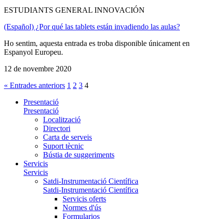
ESTUDIANTS GENERAL INNOVACIÓN
(Español) ¿Por qué las tablets están invadiendo las aulas?
Ho sentim, aquesta entrada es troba disponible únicament en
Espanyol Europeu.
12 de novembre 2020
« Entrades anteriors
1
2
3
4
Presentació
Presentació
Localització
Directori
Carta de serveis
Suport tècnic
Bústia de suggeriments
Servicis
Servicis
Satdi-Instrumentació Científica
Satdi-Instrumentació Científica
Servicis oferts
Normes d'ús
Formularios