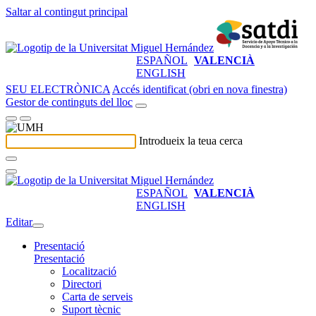
Saltar al contingut principal
ESPAÑOL
VALENCIÀ
ENGLISH
SEU ELECTRÒNICA
Accés identificat (obri en nova finestra)
Gestor de continguts del lloc
Introdueix la teua cerca
ESPAÑOL
VALENCIÀ
ENGLISH
Editar
Presentació
Presentació
Localització
Directori
Carta de serveis
Suport tècnic