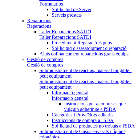
Formularios
Sol·licitud de Servei
Serveis prestats
Reparacions
Reparacions
Taller Reparacions SATDI
Taller Reparacions SATDI
Procediment Reparació Equips
Sol·licitud d'assessorament o reparació
Ajuts cofinançament reparacions grans equips
Gestió de compres
Gestió de compres
Subministrament de reactius, material fungible i
petit equipament
Subministrament de reactius, material fungible i
petit equipament
Informació general
Informació general
Instruccions per a empreses que
vulguin adherir-se a l'SDA
Categories i Proveïdors adherits
Instruccions de compra a l'SDA
Sol·licitud de productes no trobats a l'SDA
Subministrament de Gasos envasats i líquids
criogènics