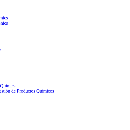
ènics
ènics
)
s Químics
Gestión de Productos Químicos