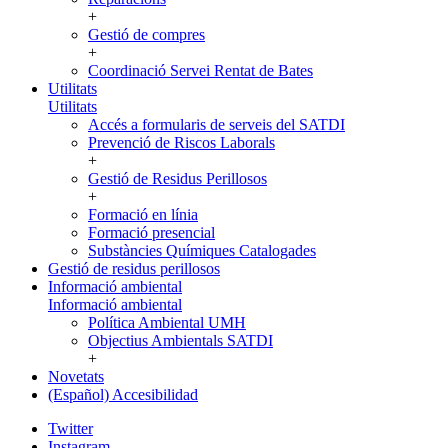
+
Gestió de compres
+
Coordinació Servei Rentat de Bates
Utilitats
Utilitats
Accés a formularis de serveis del SATDI
Prevenció de Riscos Laborals
+
Gestió de Residus Perillosos
+
Formació en línia
Formació presencial
Substàncies Químiques Catalogades
Gestió de residus perillosos
Informació ambiental
Informació ambiental
Política Ambiental UMH
Objectius Ambientals SATDI
+
Novetats
(Español) Accesibilidad
Twitter
Instagram