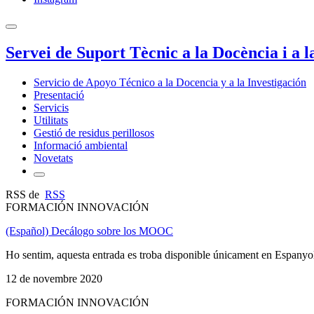
Servei de Suport Tècnic a la Docència i a l
Servicio de Apoyo Técnico a la Docencia y a la Investigación
Presentació
Servicis
Utilitats
Gestió de residus perillosos
Informació ambiental
Novetats
RSS de
RSS
FORMACIÓN INNOVACIÓN
(Español) Decálogo sobre los MOOC
Ho sentim, aquesta entrada es troba disponible únicament en Espanyo
12 de novembre 2020
FORMACIÓN INNOVACIÓN