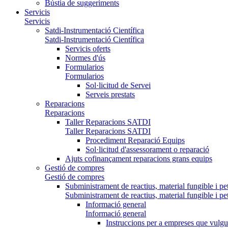
Bústia de suggeriments
Servicis
Servicis
Satdi-Instrumentació Científica
Satdi-Instrumentació Científica
Servicis oferts
Normes d'ús
Formularios
Formularios
Sol·licitud de Servei
Serveis prestats
Reparacions
Reparacions
Taller Reparacions SATDI
Taller Reparacions SATDI
Procediment Reparació Equips
Sol·licitud d'assessorament o reparació
Ajuts cofinançament reparacions grans equips
Gestió de compres
Gestió de compres
Subministrament de reactius, material fungible i pe
Subministrament de reactius, material fungible i pe
Informació general
Informació general
Instruccions per a empreses que vulgu