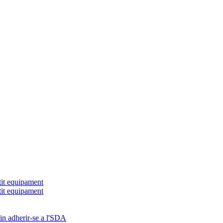
tit equipament
tit equipament
in adherir-se a l'SDA