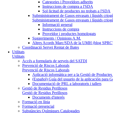
Categories i Proveïdors adherits
Instruccions de compra a l'SDA
Sol·licitud de productes no trobats a l'SDA
Subministrament de Gasos envasats i líquids criog
Subministrament de Gasos envasats i líquids criog
Informació general
Instruccions de compra
Proveïdor i productes homologats
Suggeriments / Opinions A.M.
Altres Acords Marc/SDA de la UMH (blog SPRC
Coordinació Servei Rentat de Bates
Utilitats
Utilitats
Accés a formularis de serveis del SATDI
Prevenció de Riscos Laborals
Prevenció de Riscos Laborals
Aplicació informàtica per a la Gestió de Producte
(Español) Guía del usuario de la aplicación para 
Documentació de PRL a laboratoris i tallers
Gestió de Residus Perillosos
Gestió de Residus Perillosos
Documents d'interés
Formació en línia
Formació presencial
Substàncies Químiques Catalogades