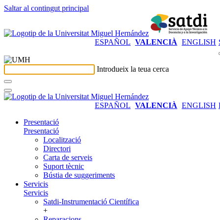
Saltar al contingut principal
ESPAÑOL
VALENCIÀ
ENGLISH
Introdueix la teua cerca
ESPAÑOL
VALENCIÀ
ENGLISH
Presentació
Presentació
Localització
Directori
Carta de serveis
Suport tècnic
Bústia de suggeriments
Servicis
Servicis
Satdi-Instrumentació Científica
+
Reparacions