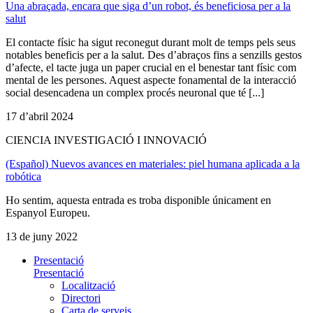
Una abraçada, encara que siga d’un robot, és beneficiosa per a la
salut
El contacte físic ha sigut reconegut durant molt de temps pels seus
notables beneficis per a la salut. Des d’abraços fins a senzills gestos
d’afecte, el tacte juga un paper crucial en el benestar tant físic com
mental de les persones. Aquest aspecte fonamental de la interacció
social desencadena un complex procés neuronal que té [...]
17 d’abril 2024
CIENCIA INVESTIGACIÓ I INNOVACIÓ
(Español) Nuevos avances en materiales: piel humana aplicada a la
robótica
Ho sentim, aquesta entrada es troba disponible únicament en
Espanyol Europeu.
13 de juny 2022
Presentació
Presentació
Localització
Directori
Carta de serveis