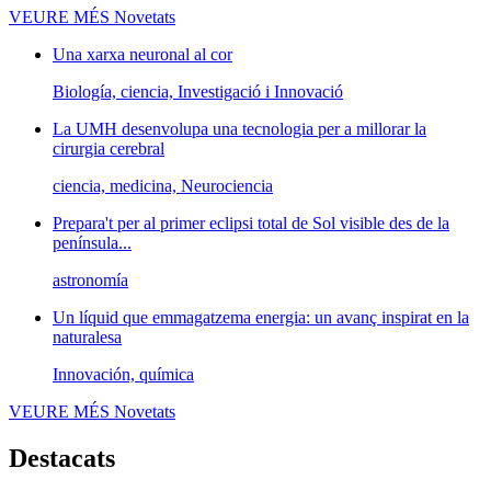
VEURE MÉS
Novetats
Una xarxa neuronal al cor
Biología, ciencia, Investigació i Innovació
La UMH desenvolupa una tecnologia per a millorar la
cirurgia cerebral
ciencia, medicina, Neurociencia
Prepara't per al primer eclipsi total de Sol visible des de la
península...
astronomía
Un líquid que emmagatzema energia: un avanç inspirat en la
naturalesa
Innovación, química
VEURE MÉS
Novetats
Destacats