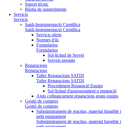
Suport tècnic
Bústia de suggeriments
Servicis
Servicis
Satdi-Instrumentació Científica
Satdi-Instrumentació Científica
Servicis oferts
Normes d'ús
Formularios
Formularios
Sol·licitud de Servei
Serveis prestats
Reparacions
Reparacions
Taller Reparacions SATDI
Taller Reparacions SATDI
Procediment Reparació Equips
Sol·licitud d'assessorament o reparació
Ajuts cofinançament reparacions grans equips
Gestió de compres
Gestió de compres
Subministrament de reactius, material fungible i
petit equipament
Subministrament de reactius, material fungible i
petit equipament