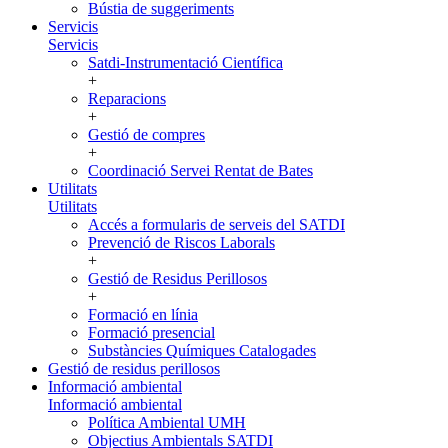
Bústia de suggeriments
Servicis
Servicis
Satdi-Instrumentació Científica
+
Reparacions
+
Gestió de compres
+
Coordinació Servei Rentat de Bates
Utilitats
Utilitats
Accés a formularis de serveis del SATDI
Prevenció de Riscos Laborals
+
Gestió de Residus Perillosos
+
Formació en línia
Formació presencial
Substàncies Químiques Catalogades
Gestió de residus perillosos
Informació ambiental
Informació ambiental
Política Ambiental UMH
Objectius Ambientals SATDI