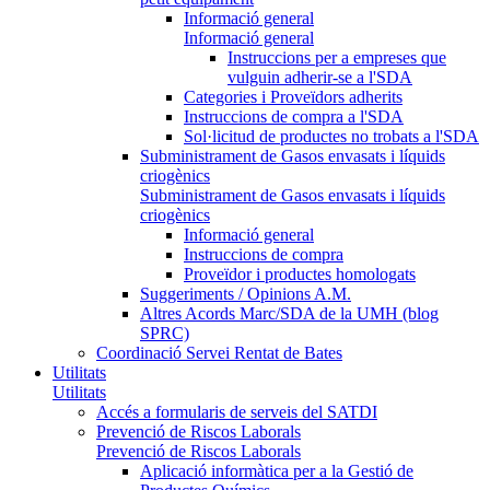
Informació general
Informació general
Instruccions per a empreses que
vulguin adherir-se a l'SDA
Categories i Proveïdors adherits
Instruccions de compra a l'SDA
Sol·licitud de productes no trobats a l'SDA
Subministrament de Gasos envasats i líquids
criogènics
Subministrament de Gasos envasats i líquids
criogènics
Informació general
Instruccions de compra
Proveïdor i productes homologats
Suggeriments / Opinions A.M.
Altres Acords Marc/SDA de la UMH (blog
SPRC)
Coordinació Servei Rentat de Bates
Utilitats
Utilitats
Accés a formularis de serveis del SATDI
Prevenció de Riscos Laborals
Prevenció de Riscos Laborals
Aplicació informàtica per a la Gestió de