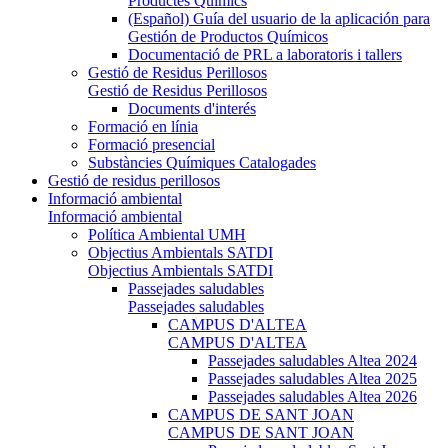
Productes Químics
(Español) Guía del usuario de la aplicación para
Gestión de Productos Químicos
Documentació de PRL a laboratoris i tallers
Gestió de Residus Perillosos
Gestió de Residus Perillosos
Documents d'interés
Formació en línia
Formació presencial
Substàncies Químiques Catalogades
Gestió de residus perillosos
Informació ambiental
Informació ambiental
Política Ambiental UMH
Objectius Ambientals SATDI
Objectius Ambientals SATDI
Passejades saludables
Passejades saludables
CAMPUS D'ALTEA
CAMPUS D'ALTEA
Passejades saludables Altea 2024
Passejades saludables Altea 2025
Passejades saludables Altea 2026
CAMPUS DE SANT JOAN
CAMPUS DE SANT JOAN