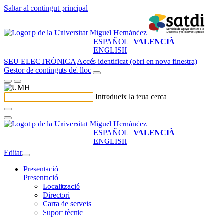
Saltar al contingut principal
ESPAÑOL
VALENCIÀ
ENGLISH
SEU ELECTRÒNICA
Accés identificat (obri en nova finestra)
Gestor de continguts del lloc
Introdueix la teua cerca
ESPAÑOL
VALENCIÀ
ENGLISH
Editar
Presentació
Presentació
Localització
Directori
Carta de serveis
Suport tècnic