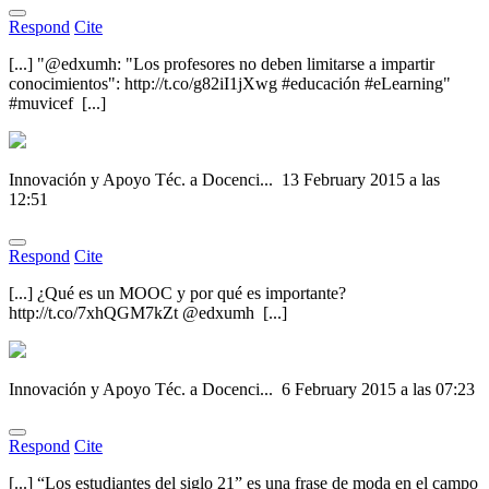
Respond
Cite
[...] "@edxumh: "Los profesores no deben limitarse a impartir
conocimientos": http://t.co/g82iI1jXwg #educación #eLearning"
#muvicef [...]
Innovación y Apoyo Téc. a Docenci...
13 February 2015 a las
12:51
Respond
Cite
[...] ¿Qué es un MOOC y por qué es importante?
http://t.co/7xhQGM7kZt @edxumh [...]
Innovación y Apoyo Téc. a Docenci...
6 February 2015 a las 07:23
Respond
Cite
[...] “Los estudiantes del siglo 21” es una frase de moda en el campo