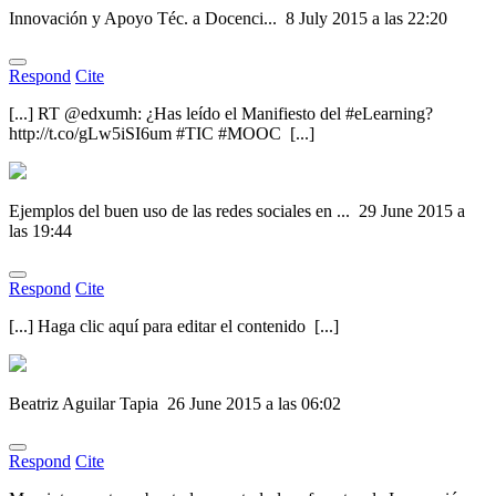
Innovación y Apoyo Téc. a Docenci...
8 July 2015 a las 22:20
Respond
Cite
[...] RT @edxumh: ¿Has leído el Manifiesto del #eLearning?
http://t.co/gLw5iSI6um #TIC #MOOC [...]
Ejemplos del buen uso de las redes sociales en ...
29 June 2015 a
las 19:44
Respond
Cite
[...] Haga clic aquí para editar el contenido [...]
Beatriz Aguilar Tapia
26 June 2015 a las 06:02
Respond
Cite