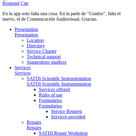
Respond
Cite
En la app solo falta una cosa. En la parte de "Grados", falta el
nuevo, el de Comunicación Audiovisual. Gracias.
Presentation
Presentation
Location
Directory
Service Charter
Technical support
Suggestions mailbox
Services
Services
SATDI-Scientific Instrumentation
SATDI-Scientific Instrumentation
Services offered
Rules of use
Formularios
Formularios
Service Request
Services provided
Repairs
Repairs
SATDI Repair Workshop