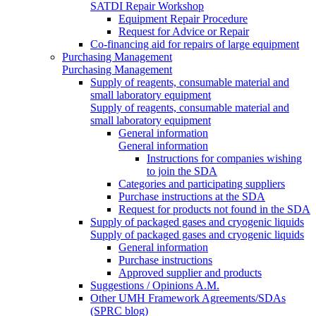
SATDI Repair Workshop
Equipment Repair Procedure
Request for Advice or Repair
Co-financing aid for repairs of large equipment
Purchasing Management
Purchasing Management
Supply of reagents, consumable material and
small laboratory equipment
Supply of reagents, consumable material and
small laboratory equipment
General information
General information
Instructions for companies wishing
to join the SDA
Categories and participating suppliers
Purchase instructions at the SDA
Request for products not found in the SDA
Supply of packaged gases and cryogenic liquids
Supply of packaged gases and cryogenic liquids
General information
Purchase instructions
Approved supplier and products
Suggestions / Opinions A.M.
Other UMH Framework Agreements/SDAs
(SPRC blog)