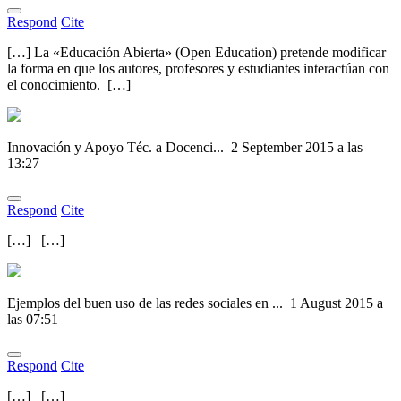
Respond
Cite
[…] La «Educación Abierta» (Open Education) pretende modificar
la forma en que los autores, profesores y estudiantes interactúan con
el conocimiento. […]
Innovación y Apoyo Téc. a Docenci...
2 September 2015 a las
13:27
Respond
Cite
[…] […]
Ejemplos del buen uso de las redes sociales en ...
1 August 2015 a
las 07:51
Respond
Cite
[…] […]