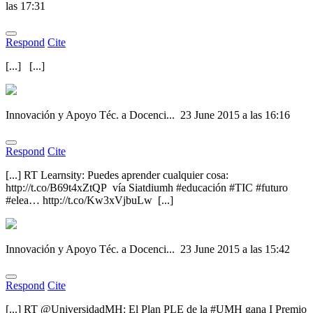
las 17:31
Respond
Cite
[...] [...]
Innovación y Apoyo Téc. a Docenci...
23 June 2015 a las 16:16
Respond
Cite
[...] RT Learnsity: Puedes aprender cualquier cosa:
http://t.co/B69t4xZtQP vía Siatdiumh #educación #TIC #futuro
#elea… http://t.co/Kw3xVjbuLw [...]
Innovación y Apoyo Téc. a Docenci...
23 June 2015 a las 15:42
Respond
Cite
[...] RT @UniversidadMH: El Plan PLE de la #UMH gana I Premio