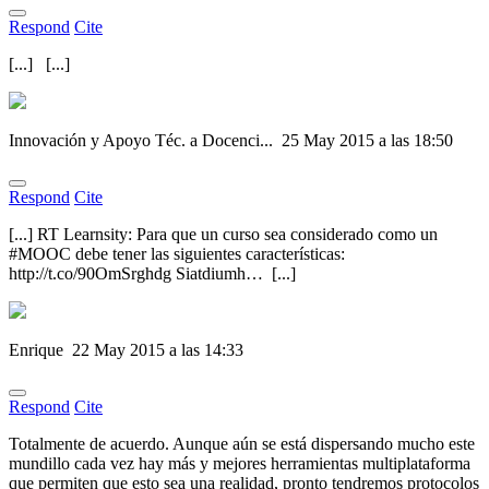
Respond
Cite
[...] [...]
Innovación y Apoyo Téc. a Docenci...
25 May 2015 a las 18:50
Respond
Cite
[...] RT Learnsity: Para que un curso sea considerado como un
#MOOC debe tener las siguientes características:
http://t.co/90OmSrghdg Siatdiumh… [...]
Enrique
22 May 2015 a las 14:33
Respond
Cite
Totalmente de acuerdo. Aunque aún se está dispersando mucho este
mundillo cada vez hay más y mejores herramientas multiplataforma
que permiten que esto sea una realidad, pronto tendremos protocolos