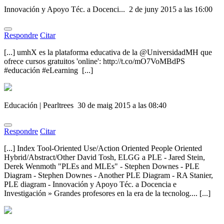
Innovación y Apoyo Téc. a Docenci...
2 de juny 2015 a las 16:00
Respondre
Citar
[...] umhX es la plataforma educativa de la @UniversidadMH que
ofrece cursos gratuitos 'online': http://t.co/mO7VoMBdPS
#educación #eLearning [...]
Educación | Pearltrees
30 de maig 2015 a las 08:40
Respondre
Citar
[...] Index Tool-Oriented Use/Action Oriented People Oriented
Hybrid/Abstract/Other David Tosh, ELGG a PLE - Jared Stein,
Derek Wenmoth "PLEs and MLEs" - Stephen Downes - PLE
Diagram - Stephen Downes - Another PLE Diagram - RA Stanier,
PLE diagram - Innovación y Apoyo Téc. a Docencia e
Investigación » Grandes profesores en la era de la tecnolog.... [...]