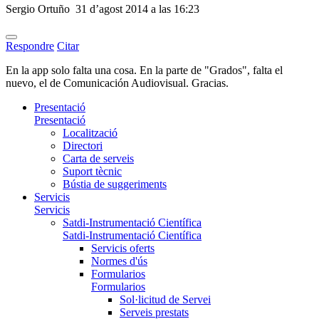
Sergio Ortuño
31 d’agost 2014 a las 16:23
Respondre
Citar
En la app solo falta una cosa. En la parte de "Grados", falta el
nuevo, el de Comunicación Audiovisual. Gracias.
Presentació
Presentació
Localització
Directori
Carta de serveis
Suport tècnic
Bústia de suggeriments
Servicis
Servicis
Satdi-Instrumentació Científica
Satdi-Instrumentació Científica
Servicis oferts
Normes d'ús
Formularios
Formularios
Sol·licitud de Servei
Serveis prestats