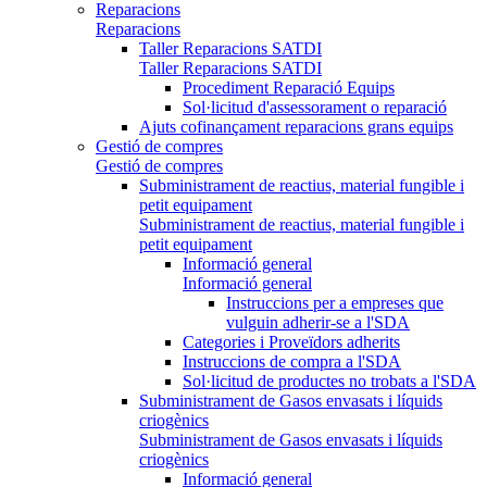
Reparacions
Reparacions
Taller Reparacions SATDI
Taller Reparacions SATDI
Procediment Reparació Equips
Sol·licitud d'assessorament o reparació
Ajuts cofinançament reparacions grans equips
Gestió de compres
Gestió de compres
Subministrament de reactius, material fungible i
petit equipament
Subministrament de reactius, material fungible i
petit equipament
Informació general
Informació general
Instruccions per a empreses que
vulguin adherir-se a l'SDA
Categories i Proveïdors adherits
Instruccions de compra a l'SDA
Sol·licitud de productes no trobats a l'SDA
Subministrament de Gasos envasats i líquids
criogènics
Subministrament de Gasos envasats i líquids
criogènics
Informació general