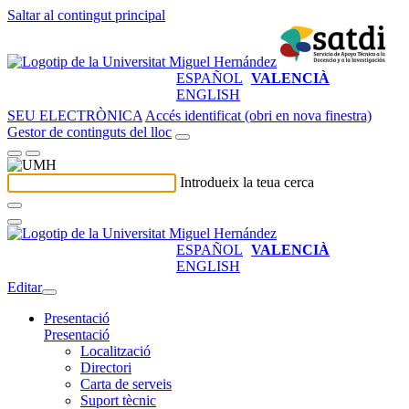
Saltar al contingut principal
ESPAÑOL
VALENCIÀ
ENGLISH
SEU ELECTRÒNICA
Accés identificat (obri en nova finestra)
Gestor de continguts del lloc
Introdueix la teua cerca
ESPAÑOL
VALENCIÀ
ENGLISH
Editar
Presentació
Presentació
Localització
Directori
Carta de serveis
Suport tècnic