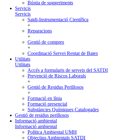
Bústia de suggeriments
Servicis
Servicis
Satdi-Instrumentació Científica
+
Reparacions
+
Gestió de compres
+
Coordinació Servei Rentat de Bates
Utilitats
Utilitats
Accés a formularis de serveis del SATDI
Prevenció de Riscos Laborals
+
Gestió de Residus Perillosos
+
Formació en línia
Formació presencial
Substàncies Químiques Catalogades
Gestió de residus perillosos
Informació ambiental
Informació ambiental
Política Ambiental UMH
Objectius Ambientals SATDI