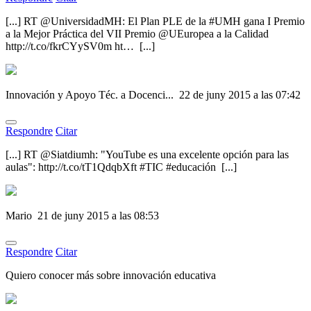
[...] RT @UniversidadMH: El Plan PLE de la #UMH gana I Premio
a la Mejor Práctica del VII Premio @UEuropea a la Calidad
http://t.co/fkrCYySV0m ht… [...]
Innovación y Apoyo Téc. a Docenci...
22 de juny 2015 a las 07:42
Respondre
Citar
[...] RT @Siatdiumh: "YouTube es una excelente opción para las
aulas": http://t.co/tT1QdqbXft #TIC #educación [...]
Mario
21 de juny 2015 a las 08:53
Respondre
Citar
Quiero conocer más sobre innovación educativa