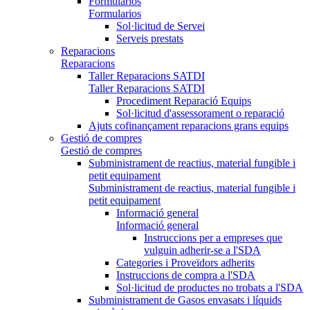
Formularios
Formularios
Sol·licitud de Servei
Serveis prestats
Reparacions
Reparacions
Taller Reparacions SATDI
Taller Reparacions SATDI
Procediment Reparació Equips
Sol·licitud d'assessorament o reparació
Ajuts cofinançament reparacions grans equips
Gestió de compres
Gestió de compres
Subministrament de reactius, material fungible i
petit equipament
Subministrament de reactius, material fungible i
petit equipament
Informació general
Informació general
Instruccions per a empreses que
vulguin adherir-se a l'SDA
Categories i Proveïdors adherits
Instruccions de compra a l'SDA
Sol·licitud de productes no trobats a l'SDA
Subministrament de Gasos envasats i líquids