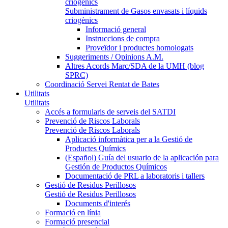
criogènics
Subministrament de Gasos envasats i líquids
criogènics
Informació general
Instruccions de compra
Proveïdor i productes homologats
Suggeriments / Opinions A.M.
Altres Acords Marc/SDA de la UMH (blog
SPRC)
Coordinació Servei Rentat de Bates
Utilitats
Utilitats
Accés a formularis de serveis del SATDI
Prevenció de Riscos Laborals
Prevenció de Riscos Laborals
Aplicació informàtica per a la Gestió de
Productes Químics
(Español) Guía del usuario de la aplicación para
Gestión de Productos Químicos
Documentació de PRL a laboratoris i tallers
Gestió de Residus Perillosos
Gestió de Residus Perillosos
Documents d'interés
Formació en línia
Formació presencial