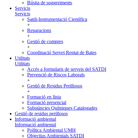
Bústia de suggeriments
Servicis
Servicis
Satdi-Instrumentació Científica
+
Reparacions
+
Gestió de compres
+
Coordinació Servei Rentat de Bates
Utilitats
Utilitats
Accés a formularis de serveis del SATDI
Prevenció de Riscos Laborals
+
Gestió de Residus Perillosos
+
Formació en línia
Formació presencial
Substàncies Químiques Catalogades
Gestió de residus perillosos
Informació ambiental
Informació ambiental
Política Ambiental UMH
Objectius Ambientals SATDI