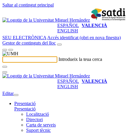
Saltar al contingut principal
ESPAÑOL
VALENCIÀ
ENGLISH
SEU ELECTRÒNICA
Accés identificat (obri en nova finestra)
Gestor de continguts del lloc
Introdueix la teua cerca
ESPAÑOL
VALENCIÀ
ENGLISH
Editar
Presentació
Presentació
Localització
Directori
Carta de serveis
Suport tècnic