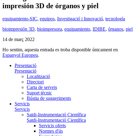
impresión 3D de órganos y piel
equipamiento-SIC
,
equipos
,
Investigació i Innovació
,
tecnología
bioimpresión 3D
,
bioimpresora
,
equipamiento
,
IDIBE
,
órganos
,
piel
14 de març 2022
Ho sentim, aquesta entrada es troba disponible únicament en
Espanyol Europeu
.
Presentació
Presentació
Localització
Directori
Carta de serveis
Suport tècnic
Bústia de suggeriments
Servicis
Servicis
Satdi-Instrumentació Científica
Satdi-Instrumentació Científica
Servicis oferts
Normes d'ús