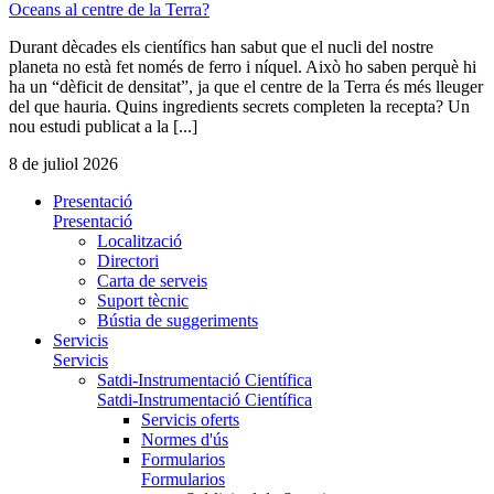
Oceans al centre de la Terra?
Durant dècades els científics han sabut que el nucli del nostre
planeta no està fet només de ferro i níquel. Això ho saben perquè hi
ha un “dèficit de densitat”, ja que el centre de la Terra és més lleuger
del que hauria. Quins ingredients secrets completen la recepta? Un
nou estudi publicat a la [...]
8 de juliol 2026
Presentació
Presentació
Localització
Directori
Carta de serveis
Suport tècnic
Bústia de suggeriments
Servicis
Servicis
Satdi-Instrumentació Científica
Satdi-Instrumentació Científica
Servicis oferts
Normes d'ús
Formularios
Formularios