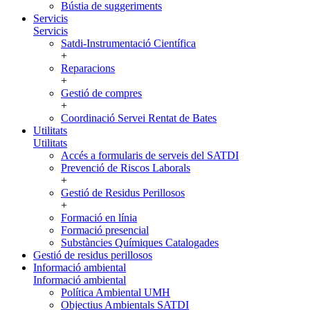
Bústia de suggeriments
Servicis
Servicis
Satdi-Instrumentació Científica
+
Reparacions
+
Gestió de compres
+
Coordinació Servei Rentat de Bates
Utilitats
Utilitats
Accés a formularis de serveis del SATDI
Prevenció de Riscos Laborals
+
Gestió de Residus Perillosos
+
Formació en línia
Formació presencial
Substàncies Químiques Catalogades
Gestió de residus perillosos
Informació ambiental
Informació ambiental
Política Ambiental UMH
Objectius Ambientals SATDI