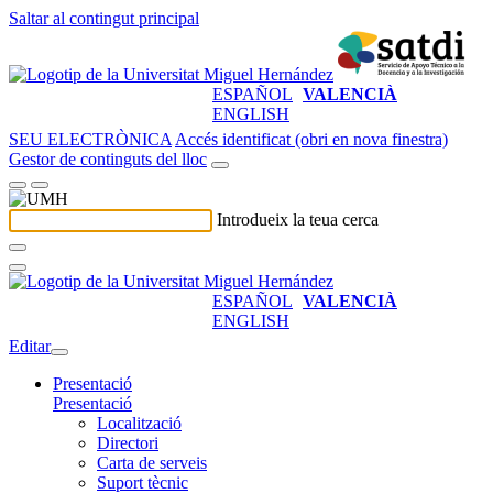
Saltar al contingut principal
ESPAÑOL
VALENCIÀ
ENGLISH
SEU ELECTRÒNICA
Accés identificat (obri en nova finestra)
Gestor de continguts del lloc
Introdueix la teua cerca
ESPAÑOL
VALENCIÀ
ENGLISH
Editar
Presentació
Presentació
Localització
Directori
Carta de serveis
Suport tècnic