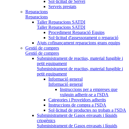
Sol·licitud de Servei
Serveis prestats
Reparacions
Reparacions
Taller Reparacions SATDI
Taller Reparacions SATDI
Procediment Reparació Equips
Sol·licitud d'assessorament o reparació
Ajuts cofinançament reparacions grans equips
Gestió de compres
Gestió de compres
Subministrament de reactius, material fungible i
petit equipament
Subministrament de reactius, material fungible i
petit equipament
Informació general
Informació general
Instruccions per a empreses que
vulguin adherir-se a l'SDA
Categories i Proveïdors adherits
Instruccions de compra a l'SDA
Sol·licitud de productes no trobats a l'SDA
Subministrament de Gasos envasats i líquids
criogènics
Subministrament de Gasos envasats i líquids