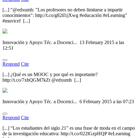
[...] "@edxumh: "Los profesores no deben limitarse a impartir
conocimientos": http://t.co/g82iI1jXwg #educación #eLearning"
#muvicef [...]
Innovación y Apoyo Téc. a Docenci...
13 February 2015 a las
12:51
Respond
Cite
[...] ¿Qué es un MOOC y por qué es importante?
http://t.co/7xhQGM7kZt @edxumh [...]
Innovación y Apoyo Téc. a Docenci...
6 February 2015 a las 07:23
Respond
Cite
[...] “Los estudiantes del siglo 21” es una frase de moda en el campo
de la investigación educativa: http://t.co/022lGzpHQP #eLearning