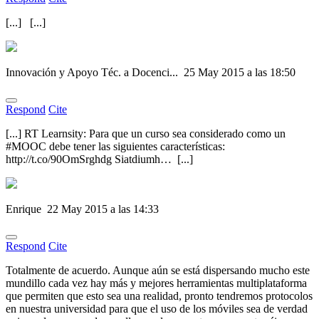
[...] [...]
Innovación y Apoyo Téc. a Docenci...
25 May 2015 a las 18:50
Respond
Cite
[...] RT Learnsity: Para que un curso sea considerado como un
#MOOC debe tener las siguientes características:
http://t.co/90OmSrghdg Siatdiumh… [...]
Enrique
22 May 2015 a las 14:33
Respond
Cite
Totalmente de acuerdo. Aunque aún se está dispersando mucho este
mundillo cada vez hay más y mejores herramientas multiplataforma
que permiten que esto sea una realidad, pronto tendremos protocolos
en nuestra universidad para que el uso de los móviles sea de verdad