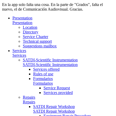
En la app solo falta una cosa. En la parte de "Grados", falta el
nuevo, el de Comunicación Audiovisual. Gracias.
Presentation
Presentation
Location
Directory
Service Charter
Technical support
Suggestions mailbox
Services
Services
SATDI-Scientific Instrumentation
SATDI-Scientific Instrumentation
Services offered
Rules of use
Formularios
Formularios
Service Request
Services provided
Repairs
Repairs
SATDI Repair Workshop
SATDI Repair Workshop
Equipment Repair Procedure