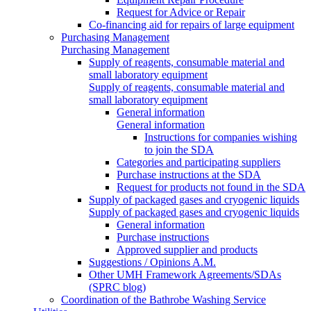
Request for Advice or Repair
Co-financing aid for repairs of large equipment
Purchasing Management
Purchasing Management
Supply of reagents, consumable material and
small laboratory equipment
Supply of reagents, consumable material and
small laboratory equipment
General information
General information
Instructions for companies wishing
to join the SDA
Categories and participating suppliers
Purchase instructions at the SDA
Request for products not found in the SDA
Supply of packaged gases and cryogenic liquids
Supply of packaged gases and cryogenic liquids
General information
Purchase instructions
Approved supplier and products
Suggestions / Opinions A.M.
Other UMH Framework Agreements/SDAs
(SPRC blog)
Coordination of the Bathrobe Washing Service