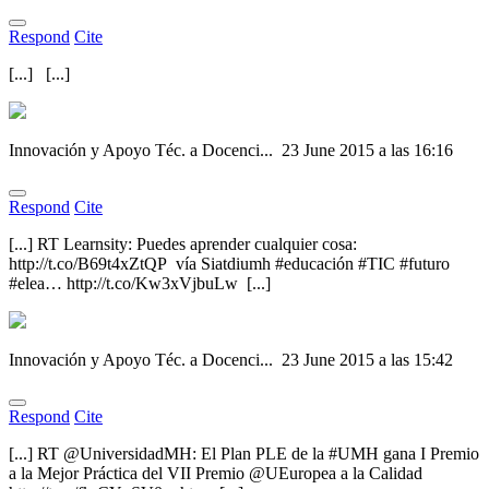
Respond
Cite
[...] [...]
Innovación y Apoyo Téc. a Docenci...
23 June 2015 a las 16:16
Respond
Cite
[...] RT Learnsity: Puedes aprender cualquier cosa:
http://t.co/B69t4xZtQP vía Siatdiumh #educación #TIC #futuro
#elea… http://t.co/Kw3xVjbuLw [...]
Innovación y Apoyo Téc. a Docenci...
23 June 2015 a las 15:42
Respond
Cite
[...] RT @UniversidadMH: El Plan PLE de la #UMH gana I Premio
a la Mejor Práctica del VII Premio @UEuropea a la Calidad