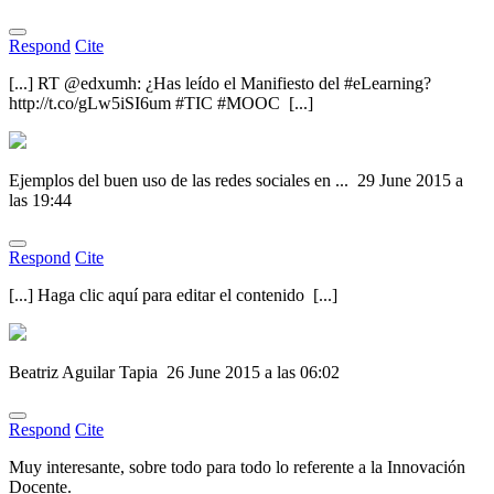
Respond
Cite
[...] RT @edxumh: ¿Has leído el Manifiesto del #eLearning?
http://t.co/gLw5iSI6um #TIC #MOOC [...]
Ejemplos del buen uso de las redes sociales en ...
29 June 2015 a
las 19:44
Respond
Cite
[...] Haga clic aquí para editar el contenido [...]
Beatriz Aguilar Tapia
26 June 2015 a las 06:02
Respond
Cite
Muy interesante, sobre todo para todo lo referente a la Innovación
Docente.