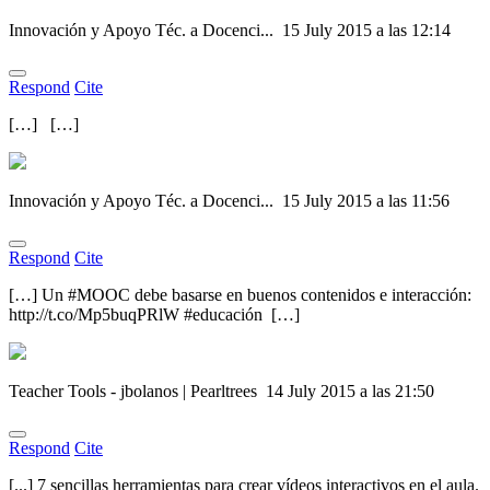
Innovación y Apoyo Téc. a Docenci...
15 July 2015 a las 12:14
Respond
Cite
[…] […]
Innovación y Apoyo Téc. a Docenci...
15 July 2015 a las 11:56
Respond
Cite
[…] Un #MOOC debe basarse en buenos contenidos e interacción:
http://t.co/Mp5buqPRlW #educación […]
Teacher Tools - jbolanos | Pearltrees
14 July 2015 a las 21:50
Respond
Cite
[...] 7 sencillas herramientas para crear vídeos interactivos en el aula.