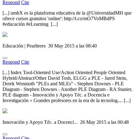
Respond
Cite
[...] umhX es la plataforma educativa de la @UniversidadMH que
ofrece cursos gratuitos 'online': http://t.co/mO7VoMBdPS
#educación #eLearning [...]
Educación | Pearltrees
30 May 2015 a las 08:40
Respond
Cite
[...] Index Tool-Oriented Use/Action Oriented People Oriented
Hybrid/Abstract/Other David Tosh, ELGG a PLE - Jared Stein,
Derek Wenmoth "PLEs and MLEs" - Stephen Downes - PLE
Diagram - Stephen Downes - Another PLE Diagram - RA Stanier,
PLE diagram - Innovación y Apoyo Téc. a Docencia e
Investigación » Grandes profesores en la era de la tecnolog.... [...]
Innovación y Apoyo Téc. a Docenci...
26 May 2015 a las 00:48
Respond
Cite