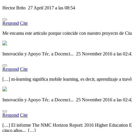
Hector Brito
27 April 2017 a las 08:54
Respond
Cite
Me encanta este articulo porque coincide con nuestro proyecto de C
Innovación y Apoyo Téc. a Docenci...
25 November 2016 a las 02:4
Respond
Cite
[…] m-learning significa mobile learning, es decir, aprendizaje a trav
Innovación y Apoyo Téc. a Docenci...
25 November 2016 a las 02:4
Respond
Cite
[…] El informe The NMC Horizon Report: 2016 Higher Education Editio
cinco años... […]