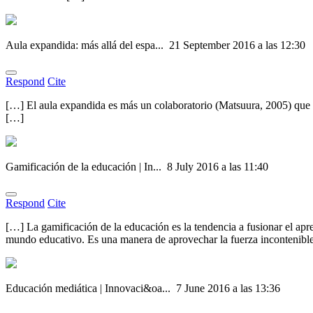
Aula expandida: más allá del espa...
21 September 2016 a las 12:30
Respond
Cite
[…] El aula expandida es más un colaboratorio (Matsuura, 2005) que u
[…]
Gamificación de la educación | In...
8 July 2016 a las 11:40
Respond
Cite
[…] La gamificación de la educación es la tendencia a fusionar el apre
mundo educativo. Es una manera de aprovechar la fuerza incontenible
Educación mediática | Innovaci&oa...
7 June 2016 a las 13:36