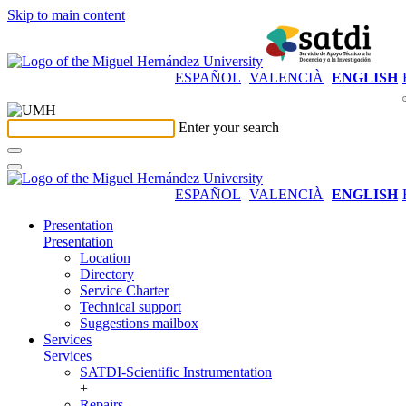
Skip to main content
ESPAÑOL
VALENCIÀ
ENGLISH
Enter your search
ESPAÑOL
VALENCIÀ
ENGLISH
Presentation
Presentation
Location
Directory
Service Charter
Technical support
Suggestions mailbox
Services
Services
SATDI-Scientific Instrumentation
+
Repairs