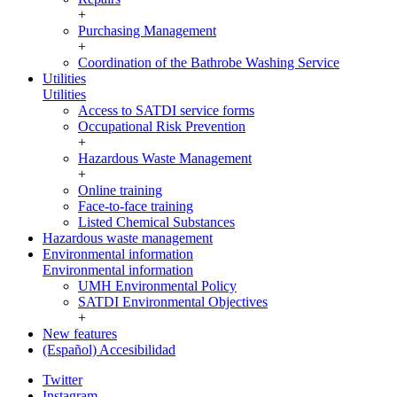
+
Purchasing Management
+
Coordination of the Bathrobe Washing Service
Utilities
Utilities
Access to SATDI service forms
Occupational Risk Prevention
+
Hazardous Waste Management
+
Online training
Face-to-face training
Listed Chemical Substances
Hazardous waste management
Environmental information
Environmental information
UMH Environmental Policy
SATDI Environmental Objectives
+
New features
(Español) Accesibilidad
Twitter
Instagram