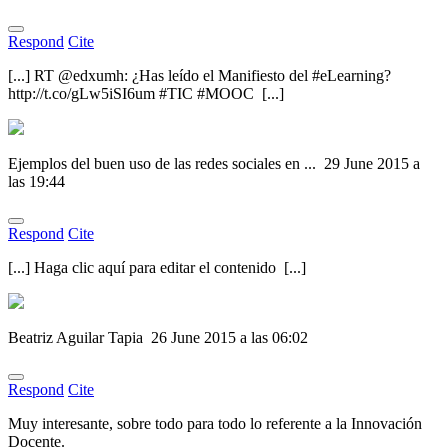
Respond
Cite
[...] RT @edxumh: ¿Has leído el Manifiesto del #eLearning?
http://t.co/gLw5iSI6um #TIC #MOOC [...]
Ejemplos del buen uso de las redes sociales en ...
29 June 2015 a
las 19:44
Respond
Cite
[...] Haga clic aquí para editar el contenido [...]
Beatriz Aguilar Tapia
26 June 2015 a las 06:02
Respond
Cite
Muy interesante, sobre todo para todo lo referente a la Innovación
Docente.