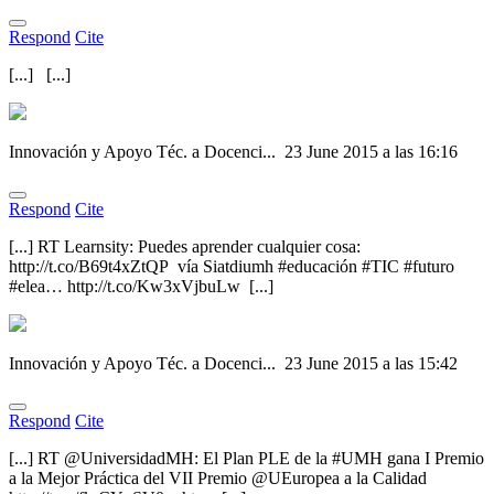
Respond
Cite
[...] [...]
Innovación y Apoyo Téc. a Docenci...
23 June 2015 a las 16:16
Respond
Cite
[...] RT Learnsity: Puedes aprender cualquier cosa:
http://t.co/B69t4xZtQP vía Siatdiumh #educación #TIC #futuro
#elea… http://t.co/Kw3xVjbuLw [...]
Innovación y Apoyo Téc. a Docenci...
23 June 2015 a las 15:42
Respond
Cite
[...] RT @UniversidadMH: El Plan PLE de la #UMH gana I Premio
a la Mejor Práctica del VII Premio @UEuropea a la Calidad