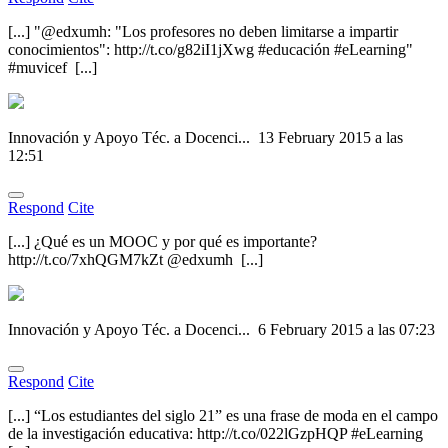
[...] "@edxumh: "Los profesores no deben limitarse a impartir
conocimientos": http://t.co/g82iI1jXwg #educación #eLearning"
#muvicef [...]
Innovación y Apoyo Téc. a Docenci...
13 February 2015 a las
12:51
Respond
Cite
[...] ¿Qué es un MOOC y por qué es importante?
http://t.co/7xhQGM7kZt @edxumh [...]
Innovación y Apoyo Téc. a Docenci...
6 February 2015 a las 07:23
Respond
Cite
[...] “Los estudiantes del siglo 21” es una frase de moda en el campo
de la investigación educativa: http://t.co/022lGzpHQP #eLearning