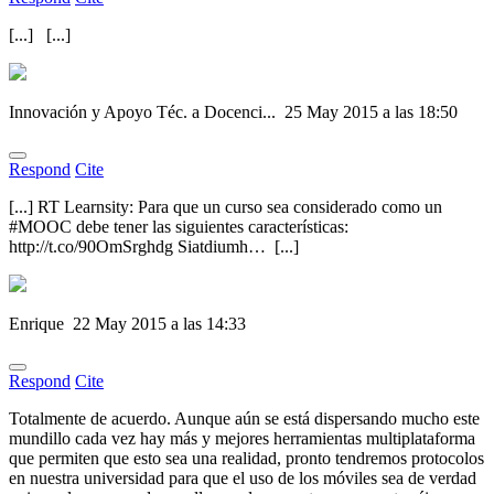
[...] [...]
Innovación y Apoyo Téc. a Docenci...
25 May 2015 a las 18:50
Respond
Cite
[...] RT Learnsity: Para que un curso sea considerado como un
#MOOC debe tener las siguientes características:
http://t.co/90OmSrghdg Siatdiumh… [...]
Enrique
22 May 2015 a las 14:33
Respond
Cite
Totalmente de acuerdo. Aunque aún se está dispersando mucho este
mundillo cada vez hay más y mejores herramientas multiplataforma
que permiten que esto sea una realidad, pronto tendremos protocolos
en nuestra universidad para que el uso de los móviles sea de verdad