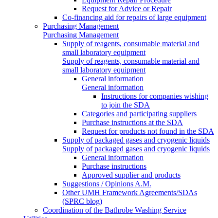
Request for Advice or Repair
Co-financing aid for repairs of large equipment
Purchasing Management
Purchasing Management
Supply of reagents, consumable material and
small laboratory equipment
Supply of reagents, consumable material and
small laboratory equipment
General information
General information
Instructions for companies wishing
to join the SDA
Categories and participating suppliers
Purchase instructions at the SDA
Request for products not found in the SDA
Supply of packaged gases and cryogenic liquids
Supply of packaged gases and cryogenic liquids
General information
Purchase instructions
Approved supplier and products
Suggestions / Opinions A.M.
Other UMH Framework Agreements/SDAs
(SPRC blog)
Coordination of the Bathrobe Washing Service