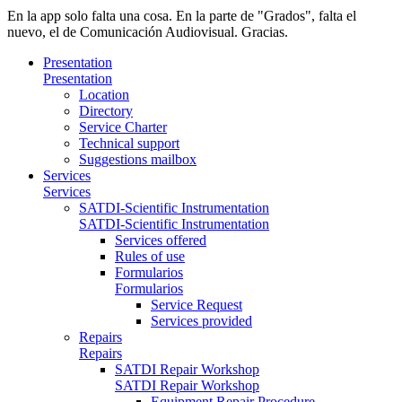
En la app solo falta una cosa. En la parte de "Grados", falta el
nuevo, el de Comunicación Audiovisual. Gracias.
Presentation
Presentation
Location
Directory
Service Charter
Technical support
Suggestions mailbox
Services
Services
SATDI-Scientific Instrumentation
SATDI-Scientific Instrumentation
Services offered
Rules of use
Formularios
Formularios
Service Request
Services provided
Repairs
Repairs
SATDI Repair Workshop
SATDI Repair Workshop
Equipment Repair Procedure