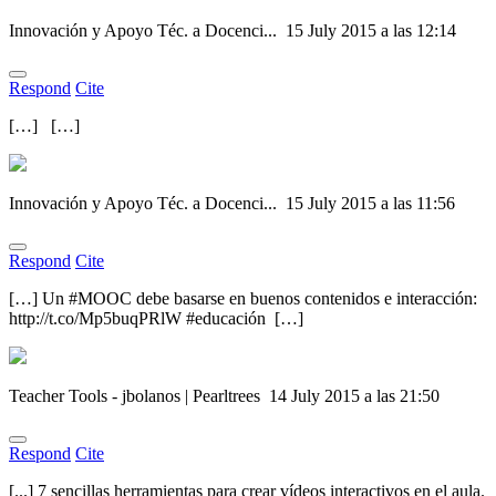
Innovación y Apoyo Téc. a Docenci...
15 July 2015 a las 12:14
Respond
Cite
[…] […]
Innovación y Apoyo Téc. a Docenci...
15 July 2015 a las 11:56
Respond
Cite
[…] Un #MOOC debe basarse en buenos contenidos e interacción:
http://t.co/Mp5buqPRlW #educación […]
Teacher Tools - jbolanos | Pearltrees
14 July 2015 a las 21:50
Respond
Cite
[...] 7 sencillas herramientas para crear vídeos interactivos en el aula.