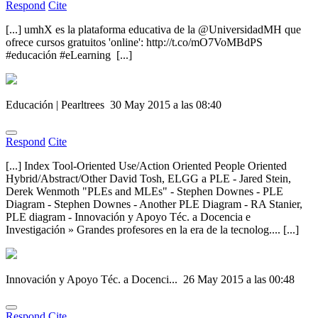
Respond
Cite
[...] umhX es la plataforma educativa de la @UniversidadMH que
ofrece cursos gratuitos 'online': http://t.co/mO7VoMBdPS
#educación #eLearning [...]
Educación | Pearltrees
30 May 2015 a las 08:40
Respond
Cite
[...] Index Tool-Oriented Use/Action Oriented People Oriented
Hybrid/Abstract/Other David Tosh, ELGG a PLE - Jared Stein,
Derek Wenmoth "PLEs and MLEs" - Stephen Downes - PLE
Diagram - Stephen Downes - Another PLE Diagram - RA Stanier,
PLE diagram - Innovación y Apoyo Téc. a Docencia e
Investigación » Grandes profesores en la era de la tecnolog.... [...]
Innovación y Apoyo Téc. a Docenci...
26 May 2015 a las 00:48
Respond
Cite